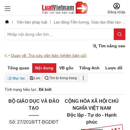
Đăng nhập
Văn bản pháp luật
Lao động-Tiền lương,
Giáo dục-Đào tạo-Dạy nghề
Tìm nâng cao
👉
Quay về: Tra cứu văn bản (phiên bản cũ)
Tổng quan
Nội dung
VB gốc
Tiếng Anh
Lược đồ
Lưu
Tìm từ trong trang
Mục lục
Tình trạng hiệu lực:
Đã biết
BỘ GIÁO DỤC VÀ ĐÀO
CỘNG HÒA XÃ HỘI CHỦ
TẠO
NGHĨA VIỆT NAM
-------
Độc lập - Tự do - Hạnh
Số: 27/2018/TT-BGDĐT
phúc
---------------