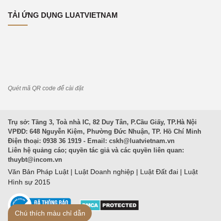
TẢI ỨNG DỤNG LUATVIETNAM
Quét mã QR code để cài đặt
Trụ sở: Tầng 3, Toà nhà IC, 82 Duy Tân, P.Cầu Giấy, TP.Hà Nội
VPĐD: 648 Nguyễn Kiệm, Phường Đức Nhuận, TP. Hồ Chí Minh
Điện thoại: 0938 36 1919 - Email:
cskh@luatvietnam.vn
Liên hệ quảng cáo; quyền tác giả và các quyền liên quan:
thuybt@incom.vn
Văn Bản Pháp Luật
|
Luật Doanh nghiệp
|
Luật Đất đai
|
Luật
Hình sự 2015
Chú thích màu chỉ dẫn