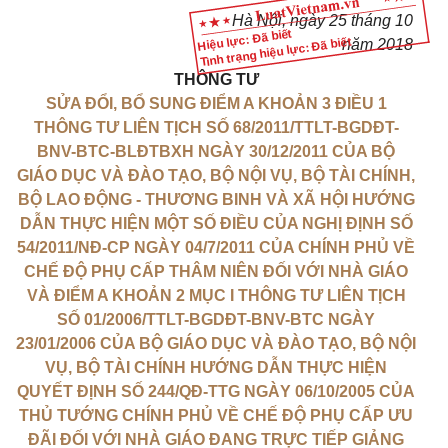
Hà Nội, ngày 25 tháng 10
Hiệu lực: Đã biết
Tình trạng hiệu lực: Đã biết
năm 2018
THÔNG TƯ
SỬA ĐỔI, BỔ SUNG ĐIỂM A KHOẢN 3 ĐIỀU 1
THÔNG TƯ LIÊN TỊCH SỐ 68/2011/TTLT-BGDĐT-
BNV-BTC-BLĐTBXH NGÀY 30/12/2011 CỦA BỘ
GIÁO DỤC VÀ ĐÀO TẠO, BỘ NỘI VỤ, BỘ TÀI CHÍNH,
BỘ LAO ĐỘNG - THƯƠNG BINH VÀ XÃ HỘI HƯỚNG
DẪN THỰC HIỆN MỘT SỐ ĐIỀU CỦA NGHỊ ĐỊNH SỐ
54/2011/NĐ-CP NGÀY 04/7/2011 CỦA CHÍNH PHỦ VỀ
CHẾ ĐỘ PHỤ CẤP THÂM NIÊN ĐỐI VỚI NHÀ GIÁO
VÀ ĐIỂM A KHOẢN 2 MỤC I THÔNG TƯ LIÊN TỊCH
SỐ 01/2006/TTLT-BGDĐT-BNV-BTC NGÀY
23/01/2006 CỦA BỘ GIÁO DỤC VÀ ĐÀO TẠO, BỘ NỘI
VỤ, BỘ TÀI CHÍNH HƯỚNG DẪN THỰC HIỆN
QUYẾT ĐỊNH SỐ 244/QĐ-TTG NGÀY 06/10/2005 CỦA
THỦ TƯỚNG CHÍNH PHỦ VỀ CHẾ ĐỘ PHỤ CẤP ƯU
ĐÃI ĐỐI VỚI NHÀ GIÁO ĐANG TRỰC TIẾP GIẢNG