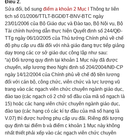
Điều 2.
Sửa đổi, bổ sung
điểm a khoản 2 Mục I
Thông tư liên
tịch số 01/2006/TTLT-BGDĐT-BNV-BTC ngày
23/01/2006 của Bộ Giáo dục và Đào tạo, Bộ Nội vụ, Bộ
Tài chính hướng dẫn thực hiện Quyết định số 244/QĐ-
TTg ngày 06/10/2005 của Thủ tướng Chính phủ về chế
độ phụ cấp ưu đãi đối với nhà giáo đang trực tiếp giảng
dạy trong các cơ sở giáo dục công lập như sau:
“a) Đối tượng quy định tại khoản 1 Mục này đã được
chuyển, xếp lương theo Nghị định số 204/2004/NĐ-CP
ngày 14/12/2004 của Chính phủ về chế độ tiền lương
đối với cán bộ, công chức, viên chức và lực lượng vũ
trang vào các ngạch viên chức chuyên ngành giáo dục,
đào tạo (các ngạch có 2 chữ số đầu của mã số ngạch là
15) hoặc các hạng viên chức chuyên ngành giáo dục,
đào tạo (các hạng có các kí tự đầu của mã số hạng là
V.07) thì được hưởng phụ cấp ưu đãi. Riêng đối tượng
quy định tại điểm b và điểm c khoản 1 Mục này không
nhất thiết phải xếp vào các ngạch viên chức chuyên