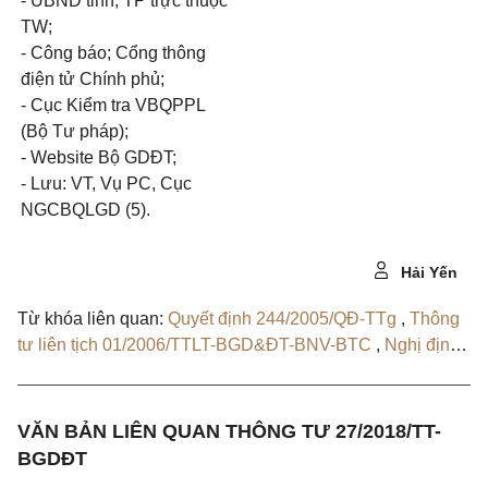
- UBND tỉnh, TP trực thuộc
TW;
- Công báo; Cổng thông
điện tử Chính phủ;
- Cục Kiểm tra VBQPPL
(Bộ Tư pháp);
- Website Bộ GDĐT;
- Lưu: VT, Vụ PC, Cục
NGCBQLGD (5).
Hải Yến
Từ khóa liên quan:
Quyết định 244/2005/QĐ-TTg
,
Thông
tư liên tịch 01/2006/TTLT-BGD&ĐT-BNV-BTC
,
Nghị định
54/2011/NĐ-CP
,
Thông tư liên tịch 68/2011/TTLT-
BGDĐT-BNV-BTC-BLĐTBXH
,
Nghị định 77/2021
VĂN BẢN LIÊN QUAN THÔNG TƯ 27/2018/TT-
BGDĐT