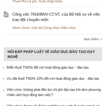
Thuế-Phí-Lệ phí
,
Xuất nhập khẩu
Công văn 7918/BNV-CCVC của Bộ Nội vụ về việc
trao đổi chuyên môn
Hành chính
,
Cán bộ-Công chức-Viên chức
Xem thêm
HỎI ĐÁP PHÁP LUẬT VỀ GIÁO DỤC-ĐÀO TẠO-DẠY
NGHỀ
Miễn thuế TNDN đối với hoạt động giáo dục - đào tạo
Ưu đãi thuế TNDN 10% đối với hoạt động giáo dục - đào tạo
Viên chức không phải đền bù chi phí đào tạo khi đơn phương
chấm dứt hợp đồng làm việc?
Viên chức được cử đi học nghiên cứu sinh ở nước ngoài có