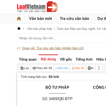
Văn bản mới
Tra cứu văn bản
Dự t
Văn bản pháp luật
Giáo dục-Đào tạo-Dạy nghề,
Cơ cấ
👉
Quay về: Tra cứu văn bản (phiên bản cũ)
Nội dung
Tổng quan
VB gốc
Tiếng Anh
Hiệu 
Lưu
Theo dõi VB
Ghi chú
Báo lỗi
In
Tình trạng hiệu lực:
Đã biết
BỘ TƯ PHÁP
CỘNG 
--------------
Số: 3469/QĐ-BTP