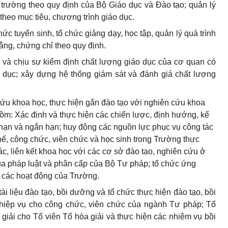
 trường theo quy định của Bộ Giáo dục và Đào tạo; quản lý
theo mục tiêu, chương trình giáo dục.
hức tuyển sinh, tổ chức giảng dạy, học tập, quản lý quá trình
ằng, chứng chỉ theo quy định.
 và chịu sự kiểm định chất lượng giáo dục của cơ quan có
 dục; xây dựng hệ thống giám sát và đánh giá chất lượng
cứu khoa học, thực hiện gắn đào tạo với nghiên cứu khoa
ồm: Xác định và thực hiện các chiến lược, định hướng, kế
 hạn và ngắn hạn; huy động các nguồn lực phục vụ công tác
hể, công chức, viên chức và học sinh trong Trường thực
ác, liên kết khoa học với các cơ sở đào tạo, nghiên cứu ở
ủa pháp luật và phân cấp của Bộ Tư pháp; tổ chức ứng
 các hoạt động của Trường.
ài liệu đào tạo, bồi dưỡng và tổ chức thực hiện đào tạo, bồi
hiệp vụ cho công chức, viên chức của ngành Tư pháp; Tổ
iải cho Tổ viên Tổ hòa giải và thực hiện các nhiệm vụ bồi