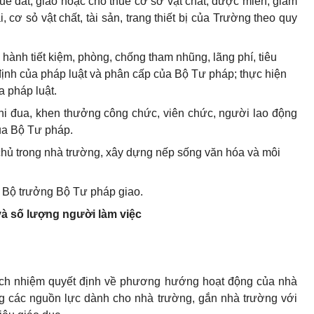
uê đất, giao hoặc cho thuê cơ sở vật chất; được miễn, giảm
, cơ sỏ vật chất, tài sản, trang thiết bị của Trường theo quy
c hành tiết kiệm, phòng, chống tham nhũng, lãng phí, tiêu
ịnh của pháp luật và phân cấp của Bộ Tư pháp; thực hiện
a pháp luật.
thi đua, khen thưởng công chức, viên chức, người lao động
ủa Bộ Tư pháp.
chủ trong nhà trường, xây dựng nếp sống văn hóa và môi
 Bộ trưởng Bộ Tư pháp giao.
và số lượng người làm việc
rách nhiệm quyết định về phương hướng hoạt động của nhà
ng các nguồn lực dành cho nhà trường, gắn nhà trường với