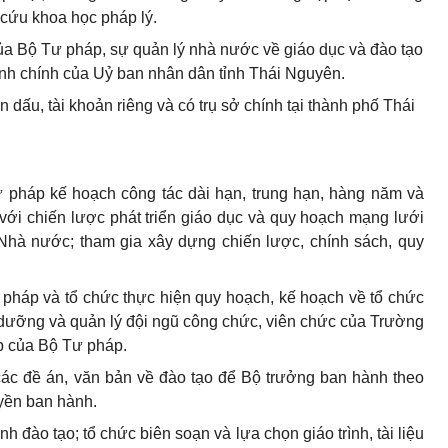
cứu khoa học pháp lý.
ủa Bộ Tư pháp, sự quản lý nhà nước về giáo dục và đào tạo
ành chính của Uỷ ban nhân dân tỉnh Thái Nguyên.
dấu, tài khoản riêng và có trụ sở chính tại thành phố Thái
ư pháp kế hoạch công tác dài hạn, trung hạn, hàng năm và
với chiến lược phát triển giáo dục và quy hoạch mạng lưới
Nhà nước; tham gia xây dựng chiến lược, chính sách, quy
 pháp và tổ chức thực hiện quy hoạch, kế hoạch về tổ chức
i dưỡng và quản lý đội ngũ công chức, viên chức của Trường
ấp của Bộ Tư pháp.
các đề án, văn bản về đào tạo để Bộ trưởng ban hành theo
yền ban hành.
 đào tạo; tổ chức biên soạn và lựa chọn giáo trình, tài liệu