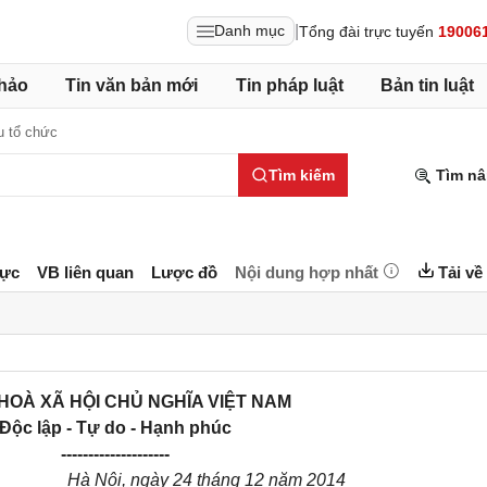
|
Danh mục
Tổng đài trực tuyến
19006
hảo
Tin văn bản mới
Tin pháp luật
Bản tin luật
u tổ chức
Tìm kiếm
Tìm nâ
lực
VB liên quan
Lược đồ
Nội dung hợp nhất
Tải về
HOÀ XÃ HỘI CHỦ NGHĨA VIỆT NAM
Độc lập - Tự do - Hạnh phúc
--------------------
Hà Nội, ngày 24 tháng 12 năm 2014