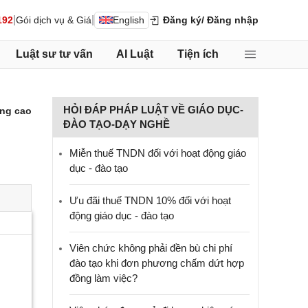
|
|
192
Gói dịch vụ & Giá
English
Đăng ký
/ Đăng nhập
Luật sư tư vấn
AI Luật
Tiện ích
HỎI ĐÁP PHÁP LUẬT VỀ GIÁO DỤC-
ng cao
ĐÀO TẠO-DẠY NGHỀ
Miễn thuế TNDN đối với hoạt động giáo
dục - đào tạo
Ưu đãi thuế TNDN 10% đối với hoạt
động giáo dục - đào tạo
Viên chức không phải đền bù chi phí
đào tạo khi đơn phương chấm dứt hợp
đồng làm việc?