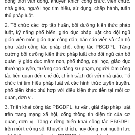
đồng thời vận động, khuyến khích công chức, viên chức,
nhà giáo, người học tìm hiểu, sử dụng, chấp hành, tuân
thủ pháp luật.
2. Tổ chức các lớp tập huấn, bồi dưỡng kiến thức pháp
luật, kỹ năng phổ biến, giáo dục pháp luật cho đội ngũ
giáo viên môn giáo dục công dân, báo cáo viên và cán bộ
phụ trách công tác pháp chế, công tác PBGDPL. Tăng
cường bồi dưỡng kiến thức pháp luật cho đội ngũ cán bộ
quản lý giáo dục mầm non, phổ thông, đại học, giáo dục
thường xuyên, trường cao đẳng sư phạm, người làm công
tác liên quan đến chế độ, chính sách đối với nhà giáo. Tổ
chức thi tìm hiểu pháp luật và các hình thức tuyên truyền,
phổ biến khác phù hợp với điều kiện thực tiễn tại mỗi cơ
quan, đơn vị.
3. Triển khai công tác PBGDPL, tư vấn, giải đáp pháp luật
trên trang mạng xã hội, cổng thông tin điện tử của cơ
quan, đơn vị. Tăng cường triển khai công tác PBGDPL
trên môi trường số. Khuyến khích, huy động mọi nguồn lực