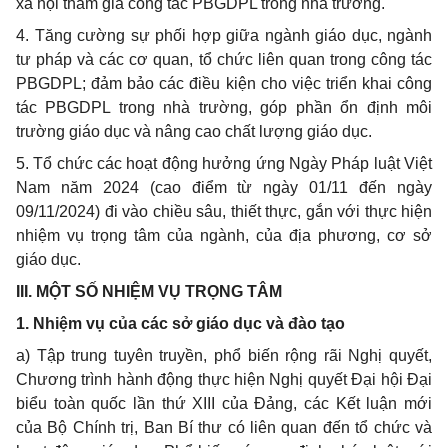
xã hội tham gia công tác PBGDPL trong nhà trường.
4. Tăng cường sự phối hợp giữa ngành giáo dục, ngành
tư pháp và các cơ quan, tổ chức liên quan trong công tác
PBGDPL; đảm bảo các điều kiện cho việc triển khai công
tác PBGDPL trong nhà trường, góp phần ổn định môi
trường giáo dục và nâng cao chất lượng giáo dục.
5. Tổ chức các hoạt động hưởng ứng Ngày Pháp luật Việt
Nam năm 2024 (cao điểm từ ngày 01/11 đến ngày
09/11/2024) đi vào chiều sâu, thiết thực, gắn với thực hiện
nhiệm vụ trọng tâm của ngành, của địa phương, cơ sở
giáo dục.
III. MỘT SỐ NHIỆM VỤ TRỌNG TÂM
1. Nhiệm vụ của các sở giáo dục và đào tạo
a) Tập trung tuyên truyền, phổ biến rộng rãi Nghị quyết,
Chương trình hành động thực hiện Nghị quyết Đại hội Đại
biểu toàn quốc lần thứ XIII của Đảng, các Kết luận mới
của Bộ Chính trị, Ban Bí thư có liên quan đến tổ chức và