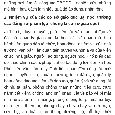
những nơi làm tốt công tác PBGDPL, nghiên cứu những
mô hình hay, cách làm hiệu quả để áp dụng, nhân rộng.
2. Nhiệm vụ của các cơ sở giáo dục đại học, trường
cao đẳng sư phạm (gọi chung là cơ sở giáo dục)
a) Tiếp tục tuyên truyền, phổ biến các văn bản chỉ đạo về
đổi mới quản lý giáo dục đại học, các văn bản mới ban
hành liên quan đến tổ chức, hoạt động, nhiệm vụ của nhà
trường; văn bản liên quan đến quyền và nghĩa vụ của viên
chức, nhà giáo, người lao động, người học. Phổ biến các
dự thảo chính sách, pháp luật có tác động lớn đến xã hội.
Phổ biến văn bản, quy định liên quan đến công tác mở
ngành, tuyển sinh, chuẩn chương trình đào tạo, quản lý
hoạt động đào tạo, liên kết đào tạo, quản lý và sử dụng tài
chính, tài sản, phòng chống tham nhũng, tiêu cực, thực
hành tiết kiệm, chống lãng phí, pháp luật về bảo vệ bí mật
nhà nước, an ninh mạng, phòng chống tội phạm, ma túy,
dịch bệnh, thiên tai, phòng cháy, chữa cháy và cứu nạn,
cứu hộ, an toàn giao thông đường bộ, hỗ trợ khởi