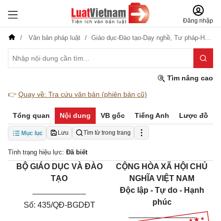
Đăng nhập
Văn bản pháp luật
Giáo dục-Đào tạo-Dạy nghề,
Tư pháp-Hộ tịch
Tìm nâng cao
👉
Quay về: Tra cứu văn bản (phiên bản cũ)
Tổng quan
Nội dung
VB gốc
Tiếng Anh
Lược đồ
Lưu
Tìm từ trong trang
Mục lục
Tình trạng hiệu lực:
Đã biết
BỘ GIÁO DỤC VÀ ĐÀO
CỘNG HÒA XÃ HỘI CHỦ
TẠO
NGHĨA VIỆT NAM
____________
Độc lập - Tự do - Hạnh
phúc
Số: 435/QĐ-BGDĐT
_______________