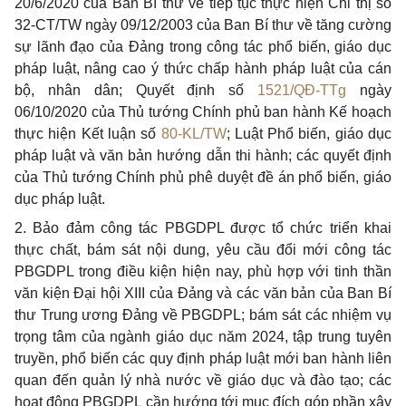
20/6/2020 của Ban Bí thư về tiếp tục thực hiện Chỉ thị số
32-CT/TW ngày 09/12/2003 của Ban Bí thư về tăng cường
sự lãnh đạo của Đảng trong công tác phổ biến, giáo dục
pháp luật, nâng cao ý thức chấp hành pháp luật của cán
bộ, nhân dân; Quyết định số
1521/QĐ-TTg
ngày
06/10/2020 của Thủ tướng Chính phủ ban hành Kế hoạch
thực hiện Kết luận số
80-KL/TW
; Luật Phổ biến, giáo dục
pháp luật và văn bản hướng dẫn thi hành; các quyết định
của Thủ tướng Chính phủ phê duyệt đề án phổ biến, giáo
dục pháp luật.
2. Bảo đảm công tác PBGDPL được tổ chức triển khai
thực chất, bám sát nội dung, yêu cầu đổi mới công tác
PBGDPL trong điều kiện hiện nay, phù hợp với tinh thần
văn kiện Đại hội XIII của Đảng và các văn bản của Ban Bí
thư Trung ương Đảng về PBGDPL; bám sát các nhiệm vụ
trọng tâm của ngành giáo dục năm 2024, tập trung tuyên
truyền, phổ biến các quy định pháp luật mới ban hành liên
quan đến quản lý nhà nước về giáo dục và đào tạo; các
hoạt động PBGDPL cần hướng tới mục đích góp phần xây