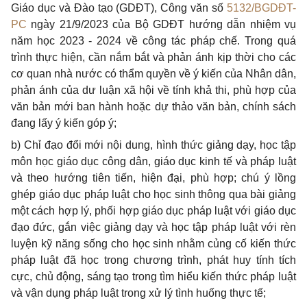
Giáo dục và Đào tạo (GDĐT), Công văn số
5132/BGDĐT-
PC
ngày 21/9/2023 của Bộ GDĐT hướng dẫn nhiệm vụ
năm học 2023 - 2024 về công tác pháp chế. Trong quá
trình thực hiện, cần nắm bắt và phản ánh kịp thời cho các
cơ quan nhà nước có thẩm quyền về ý kiến của Nhân dân,
phản ánh của dư luận xã hội về tính khả thi, phù hợp của
văn bản mới ban hành hoặc dự thảo văn bản, chính sách
đang lấy ý kiến góp ý;
b) Chỉ đạo đổi mới nội dung, hình thức giảng dạy, học tập
môn học giáo dục công dân, giáo dục kinh tế và pháp luật
và theo hướng tiên tiến, hiện đại, phù hợp; chú ý lồng
ghép giáo dục pháp luật cho học sinh thông qua bài giảng
một cách hợp lý, phối hợp giáo dục pháp luật với giáo dục
đạo đức, gắn việc giảng dạy và học tập pháp luật với rèn
luyện kỹ năng sống cho học sinh nhằm củng cố kiến thức
pháp luật đã học trong chương trình, phát huy tính tích
cực, chủ động, sáng tạo trong tìm hiểu kiến thức pháp luật
và vận dụng pháp luật trong xử lý tình huống thực tế;