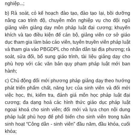
nghiệp...;
b) Rà soát, có kế hoạch đào tạo, đào tạo lại, bồi dưỡng
nâng cao trình độ, chuyên môn nghiệp vụ cho đội ngũ
giảng viên giảng dạy môn pháp luật đại cương; khuyến
khích và tạo điều kiện để cán bộ, giảng viên cơ sở giáo
dục tham gia làm báo cáo viên, tuyên truyền viên pháp luật
và tham gia vào PBGDPL cho nhân dân tại địa phương; rà
soát, sửa đổi, bổ sung giáo trình, tài liệu giảng dạy cho
phù hợp với các văn bản quy phạm pháp luật mới ban
hành;
c) Chủ động đổi mới phương pháp giảng dạy theo hướng
phát triển phẩm chất, năng lực của sinh viên và đổi mới
việc học, thi, kiểm tra, đánh giá môn học pháp luật đại
cương; đa dạng hoá các hình thức giáo dục pháp luật
ngoại khoá cho sinh viên; đổi mới và lựa chọn nội dung
pháp luật phù hợp để phổ biến cho sinh viên trong tuần
sinh hoạt “Công dân - sinh viên” đầu năm, đầu khóa, cuối
khóa;