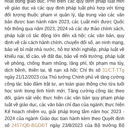
hoạt động giáo dục. Phổ biến các quy định pháp luật mới
về giáo dục và các quy định pháp luật phù hợp với từng
đối tượng thuộc phạm vi quản lý, tập trung vào các văn
bản được ban hành năm 2023, các Luật mới được Quốc
hội thông qua năm 2023, 2024 và các dự thảo chính sách,
pháp luật có tác động lớn đến xã hội; các văn bản, quy
định về cải cách hành chính, chuyển đổi số, an ninh mạng,
bảo vệ bí mật nhà nước, hỗ trợ khởi nghiệp, pháp luật về
khiếu nại, tố cáo, về đất đai, bảo vệ môi trường, pháp luật
về phòng, chống tham nhũng, lãng phí, tội phạm ma túy,
dịch bệnh, thiên tai, tệ nạn xã hội; Chỉ thị số
31/CT-TTg
ngày 21/12/2023 của Thủ tướng Chính phủ về tăng cường
công tác bảo đảm trật tự, an toàn giao thông cho lứa tuổi
học sinh trong tình hình mới. Tăng cường công tác theo
dõi, giám sát việc thực hiện các văn bản quy phạm pháp
luật về giáo dục, các văn bản chỉ đạo của ngành; thực hiện
Kế hoạch nhiệm vụ, giải pháp trọng tâm năm học 2023 -
2024 của ngành Giáo dục ban hành kèm theo Quyết định
số
2457/QĐ-BGDĐT
ngày 23/8/2023 của Bộ trưởng Bộ