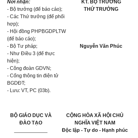
Nơi nhận:
KT. BỘ TRƯỞNG
- Bộ trưởng (để báo cáo);
THỨ TRƯỞNG
- Các Thứ trưởng (để phối
hợp);
- Hội đồng PHPBGDPLTW
(để báo cáo);
- Bộ Tư pháp;
Nguyễn Văn Phúc
- Như Điều 3 (để thực
hiện);
- Công đoàn GDVN;
- Cổng thông tin điện tử
BGDĐT;
- Lưu: VT, PC (03b).
BỘ GIÁO DỤC VÀ
CỘNG HÒA XÃ HỘI CHỦ
ĐÀO TẠO
NGHĨA VIỆT NAM
____________
Độc lập - Tự do - Hạnh phúc
_______________