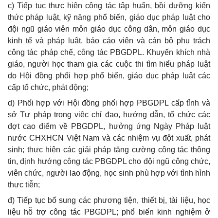
c) Tiếp tục thực hiện công tác tập huấn, bồi dưỡng kiến
thức pháp luật, kỹ năng phổ biến, giáo dục pháp luật cho
đội ngũ giáo viên môn giáo dục công dân, môn giáo dục
kinh tế và pháp luật, báo cáo viên và cán bộ phụ trách
công tác pháp chế, công tác PBGDPL. Khuyến khích nhà
giáo, người học tham gia các cuộc thi tìm hiểu pháp luật
do Hội đồng phối hợp phổ biến, giáo dục pháp luật các
cấp tổ chức, phát động;
d) Phối hợp với Hội đồng phối hợp PBGDPL cấp tỉnh và
sở Tư pháp trong việc chỉ đạo, hướng dẫn, tổ chức các
đợt cao điểm về PBGDPL, hưởng ứng Ngày Pháp luật
nước CHXHCN Việt Nam và các nhiệm vụ đột xuất, phát
sinh; thực hiện các giải pháp tăng cường công tác thông
tin, định hướng công tác PBGDPL cho đội ngũ công chức,
viên chức, người lao động, học sinh phù hợp với tình hình
thực tiễn;
đ) Tiếp tục bổ sung các phương tiện, thiết bị, tài liệu, học
liệu hỗ trợ công tác PBGDPL; phổ biến kinh nghiệm ở