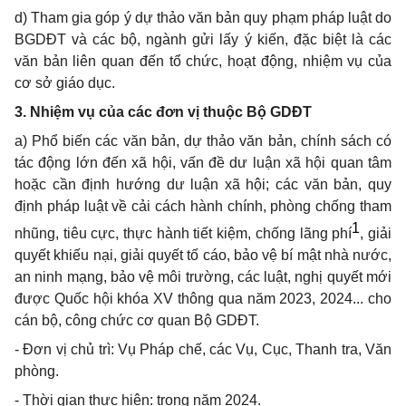
d) Tham gia góp ý dự thảo văn bản quy phạm pháp luật do
BGDĐT và các bộ, ngành gửi lấy ý kiến, đặc biệt là các
văn bản liên quan đến tổ chức, hoạt động, nhiệm vụ của
cơ sở giáo dục.
3. Nhiệm vụ của các đơn vị thuộc Bộ GDĐT
a) Phổ biến các văn bản, dự thảo văn bản, chính sách có
tác động lớn đến xã hội, vấn đề dư luận xã hội quan tâm
hoặc cần định hướng dư luận xã hội; các văn bản, quy
định pháp luật về cải cách hành chính, phòng chống tham
1
nhũng, tiêu cực, thực hành tiết kiệm, chống lãng phí
, giải
quyết khiếu nại, giải quyết tố cáo, bảo vệ bí mật nhà nước,
an ninh mạng, bảo vệ môi trường, các luật, nghị quyết mới
được Quốc hội khóa XV thông qua năm 2023, 2024... cho
cán bộ, công chức cơ quan Bộ GDĐT.
- Đơn vị chủ trì: Vụ Pháp chế, các Vụ, Cục, Thanh tra, Văn
phòng.
- Thời gian thực hiện: trong năm 2024.