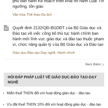
phủ ban hành Kế hoạch triển khai thi hành Luật Tín
ngưỡng, tôn giáo
Văn hóa-Thể thao-Du lịch
Quyết định 2132/QĐ-BGDĐT của Bộ Giáo dục và
Đào tạo về việc công bố thủ tục hành chính ban
hành mới lĩnh vực giáo dục và đào tạo thuộc phạm
vi, chức năng quản lý của Bộ Giáo dục và Đào tạo
Giáo dục-Đào tạo-Dạy nghề
,
Hành chính
Xem thêm
HỎI ĐÁP PHÁP LUẬT VỀ GIÁO DỤC-ĐÀO TẠO-DẠY
NGHỀ
Miễn thuế TNDN đối với hoạt động giáo dục - đào tạo
Ưu đãi thuế TNDN 10% đối với hoạt động giáo dục - đào tạo