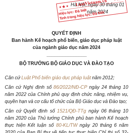
Hà Nội, ngày 30 tháng 01
Hiệu lực: Đã biết
năm 2024
Tình trạng hiệu lực: Đã biết
QUYẾT ĐỊNH
Ban hành Kế hoạch phổ biến, giáo dục pháp luật
của ngành giáo dục năm 2024
_______________
BỘ TRƯỞNG BỘ GIÁO DỤC VÀ ĐÀO TẠO
Căn cứ
Luật Phổ biến giáo dục pháp luật
năm 2012;
Căn cứ Nghị định số
86/2022/NĐ-CP
ngày 24 tháng 10
năm 2022 của Chính phủ quy định chức năng, nhiệm vụ,
quyền hạn và cơ cấu tổ chức của Bộ Giáo dục và Đào tạo;
Căn cứ Quyết định số
1521/QĐ-TTg
ngày 06 tháng 10
năm 2020 của Thủ tướng Chính phủ ban hành Kế hoạch
thực hiện Kết luận số
80-KL/TW
ngày 20 tháng 6 năm
2020 của Ban Bí thư về tiếp tục thực hiện Chỉ thị số 32-