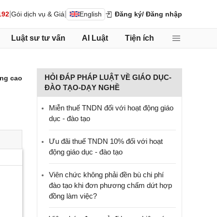
|
|
192
Gói dịch vụ & Giá
English
Đăng ký
/ Đăng nhập
Luật sư tư vấn
AI Luật
Tiện ích
HỎI ĐÁP PHÁP LUẬT VỀ GIÁO DỤC-
ng cao
ĐÀO TẠO-DẠY NGHỀ
Miễn thuế TNDN đối với hoạt động giáo
dục - đào tạo
Ưu đãi thuế TNDN 10% đối với hoạt
động giáo dục - đào tạo
Viên chức không phải đền bù chi phí
đào tạo khi đơn phương chấm dứt hợp
đồng làm việc?