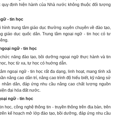
ác quy định hiện hành của Nhà nước không thuộc đối tượng
ngữ - tin học
ại hình trung tâm giáo dục thường xuyên chuyên về đào tạo,
g giáo dục quốc dân. Trung tâm ngoại ngữ - tin học có tư
iêng.
ngoại ngữ - tin học
 chức năng đào tạo, bồi dưỡng ngoại ngữ thực hành và tin
ọc, học từ xa, tự học có huớng dẫn.
âm ngoại ngữ - tin học rất đa dạng, linh hoạt, mang tính xã
ần nâng cao dân trí, nâng cao trình độ hiểu biết, kỹ năng sử
ớp nhân dân, đáp ứng nhu cầu nâng cao chất lượng nguồn
iện đại hóa đất nước.
oại ngữ - tin học
n học, công nghệ thông tin - truyền thông trên địa bàn, trên
 trên kế hoạch mở lớp đào tạo, bồi dưỡng, đáp ứng nhu cầu