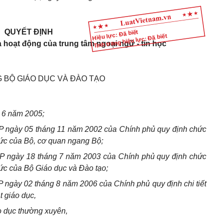
QUYẾT ĐỊNH
Hiệu lực: Đã biết
Tình trạng hiệu lực: Đã biết
hoạt động của trung tâm ngoại ngữ - tin học
 BỘ GIÁO DỤC VÀ ĐÀO TẠO
 6 năm 2005;
P ngày 05 tháng 11 năm 2002 của Chính phủ quy định chức
hức của Bộ, cơ quan ngang Bộ;
P ngày 18 tháng 7 năm 2003 của Chính phủ quy định chức
ức của Bộ Giáo dục và Đào tạo;
ngày 02 tháng 8 năm 2006 của Chính phủ quy định chi tiết
t giáo dục,
o dục thường xuyên,