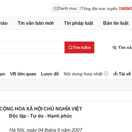
|
Danh mục
Tổng đài trực tuyến
19006
hảo
Tin văn bản mới
Tin pháp luật
Bản tin luật
Tìm kiếm
Tìm nâ
lực
VB liên quan
Lược đồ
Nội dung hợp nhất
Tải về
CỘNG HÒA XÃ HỘI CHỦ NGHĨA VIỆT
Độc lập - Tự do - Hạnh phúc
Hà Nội, ngày 04 tháng 6 năm 2007