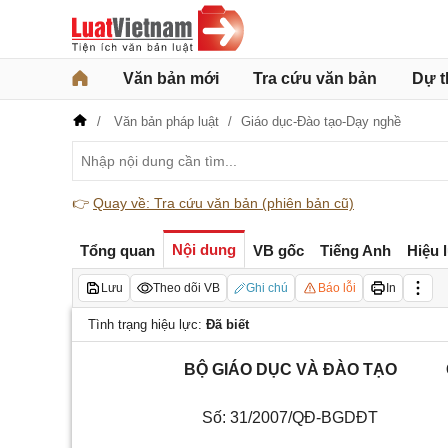
Văn bản mới
Tra cứu văn bản
Dự t
Văn bản pháp luật
Giáo dục-Đào tạo-Dạy nghề
👉
Quay về: Tra cứu văn bản (phiên bản cũ)
Nội dung
Tổng quan
VB gốc
Tiếng Anh
Hiệu 
Lưu
Theo dõi VB
Ghi chú
Báo lỗi
In
Tình trạng hiệu lực:
Đã biết
BỘ GIÁO DỤC VÀ ĐÀO TẠO
Số: 31/2007/QĐ-BGDĐT