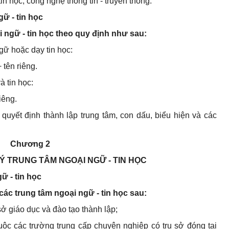
n học, công nghệ thông tin - truyền thông.
gữ - tin học
i ngữ - tin học theo quy định như sau:
gữ hoặc dạy tin học:
 tên riêng.
à tin học:
iêng.
quyết định thành lập trung tâm, con dấu, biểu hiện và các
Chương 2
Ý TRUNG TÂM NGOẠI NGỮ - TIN HỌC
ữ - tin học
các trung tâm ngoại ngữ - tin học sau:
sở giáo dục và đào tạo thành lập;
huộc các trường trung cấp chuyên nghiệp có trụ sở đóng tại