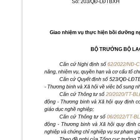
Số: 203/QĐ-LĐTBXH
Giao nhiệm vụ thực hiện bồi dưỡng
n
BỘ TRƯỞNG BỘ LAO
Căn cứ Nghị định s
ố
62/2022/NĐ-
năng, nhiệm vụ, quy
ề
n hạn và cơ cấu t
ổ
chứ
Căn cứ Quyết định s
ố
523/QĐ-LĐTBX
- Thương binh và Xã hội về việc b
ổ
sung nh
Căn cứ Thông tư số
20/2020/TT-B
động - Thương b
i
nh và Xã hội quy định c
giáo dục nghề nghiệp;
Căn cứ Thông tư s
ố
06/2022/TT-
động - Thương binh và Xã hội quy định 
nghiệp và chứng chỉ nghiệp vụ sư phạm gi
Theo đề nghị của T
ổ
ng cục trưởng 