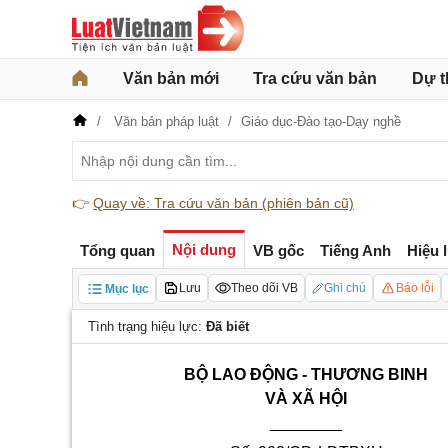
Văn bản mới
Tra cứu văn bản
Dự t
Văn bản pháp luật
Giáo dục-Đào tạo-Dạy nghề
👉
Quay về: Tra cứu văn bản (phiên bản cũ)
Nội dung
Tổng quan
VB gốc
Tiếng Anh
Hiệu 
Lưu
Theo dõi VB
Ghi chú
Báo lỗi
Mục lục
Tình trạng hiệu lực:
Đã biết
BỘ LAO ĐỘNG - THƯƠNG BINH
VÀ XÃ HỘI
________