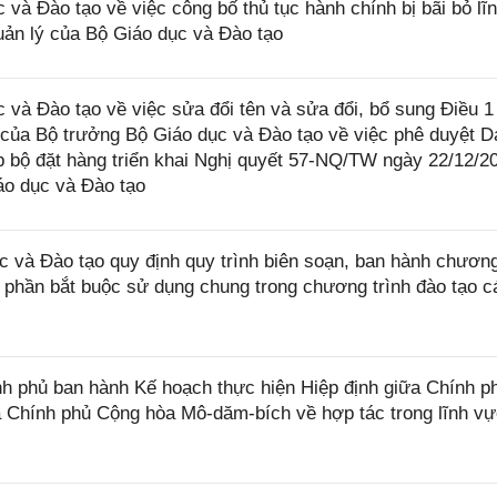
à Đào tạo về việc công bố thủ tục hành chính bị bãi bỏ lĩ
uản lý của Bộ Giáo dục và Đào tạo
à Đào tạo về việc sửa đổi tên và sửa đổi, bổ sung Điều 1
ủa Bộ trưởng Bộ Giáo dục và Đào tạo về việc phê duyệt D
 bộ đặt hàng triển khai Nghị quyết 57-NQ/TW ngày 22/12/2
áo dục và Đào tạo
và Đào tạo quy định quy trình biên soạn, ban hành chươn
c phần bắt buộc sử dụng chung trong chương trình đào tạo c
 phủ ban hành Kế hoạch thực hiện Hiệp định giữa Chính p
 Chính phủ Cộng hòa Mô-dăm-bích về hợp tác trong lĩnh vự