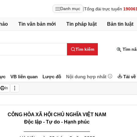
|
Danh mục
Tổng đài trực tuyến
19006
hảo
Tin văn bản mới
Tin pháp luật
Bản tin luật
Tìm kiếm
Tìm nâ
lực
VB liên quan
Lược đồ
Nội dung hợp nhất
Tải về
In
CÔNG H
ÒA
X
Ã
HỘI CHỦ NGHĨA VIỆT NAM
Độc lập - Tự do - Hạnh phúc
________________________