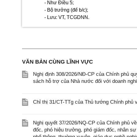
-
Như Điều 5;
-
Bộ trưởng (để b/c);
-
Lưu: VT, TCGDNN.
VĂN BẢN CÙNG LĨNH VỰC
Nghị định 308/2026/NĐ-CP của Chính phủ quy 
sách hỗ trợ của Nhà nước đối với doanh ngh
Chỉ thị 31/CT-TTg của Thủ tướng Chính phủ 
Nghị quyết 37/2026/NQ-CP của Chính phủ về 
đốc, phó hiệu trưởng, phó giám đốc, nhân sự
phổ thông, thường xuyên, giáo dục nghề nghiệ