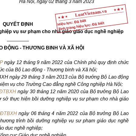
Hà Nội, ngày 02 th
á
ng 3 năm 2023
Hiệu lực: Đã biết
Tình trạng hiệu lực: Đã biết
QUYẾT ĐỊNH
ghiệp vụ sư phạm cho nhà giáo giáo dục nghề nghiệp
________
 ĐỘNG - THƯƠNG BINH VÀ X
Ã
HỘI
CP
ngày 12 th
á
ng 9 năm 2022 của Chính phủ quy định chức
c của Bộ Lao động - Thương binh và Xã hội;
H ngày 29 tháng 3 năm 2013 của Bộ trưởng Bộ Lao động
iệm vụ cho Trường Cao đẳng nghề Công nghiệp Hà Nội;
LĐTBXH
ngày 30 tháng 12 năm 2020 của Bộ trưởng Bộ Lao
ơ sở thực hiện b
ồ
i dưỡng nghiệp vụ sư phạm cho nhà gi
á
o
BLĐTBXH
ngày 06 tháng 4 năm 2022 của Bộ trưởng Bộ Lao
chương trình bồi dưỡng nghiệp vụ sư phạm giáo dục nghề
áo dục nghề nghiệp;
Tổng cục Giáo dục nghề nghiệp.