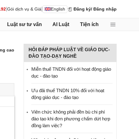
|
|
192
Gói dịch vụ & Giá
English
Đăng ký
/ Đăng nhập
Luật sư tư vấn
AI Luật
Tiện ích
HỎI ĐÁP PHÁP LUẬT VỀ GIÁO DỤC-
ng cao
ĐÀO TẠO-DẠY NGHỀ
Miễn thuế TNDN đối với hoạt động giáo
dục - đào tạo
Ưu đãi thuế TNDN 10% đối với hoạt
động giáo dục - đào tạo
Viên chức không phải đền bù chi phí
đào tạo khi đơn phương chấm dứt hợp
đồng làm việc?