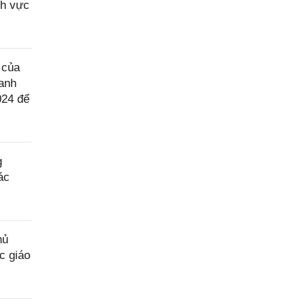
nh vực
 của
anh
024 để
g
ác
hủ
c giáo