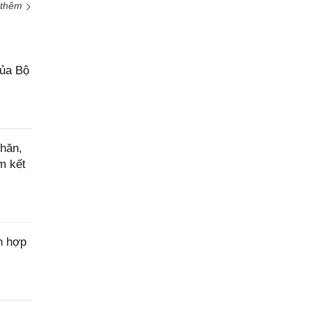
 thêm
của Bộ
hăn,
m kết
n hợp