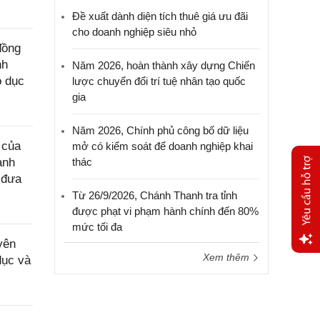
Đề xuất dành diện tích thuê giá ưu đãi
cho doanh nghiệp siêu nhỏ
đồng
nh
Năm 2026, hoàn thành xây dựng Chiến
o dục
lược chuyển đổi trí tuệ nhân tạo quốc
gia
Năm 2026, Chính phủ công bố dữ liệu
 của
mở có kiểm soát để doanh nghiệp khai
thác
anh
 đưa
Từ 26/9/2026, Chánh Thanh tra tỉnh
được phạt vi phạm hành chính đến 80%
mức tối đa
yên
Xem thêm
dục và
Yêu
cầu
hỗ trợ