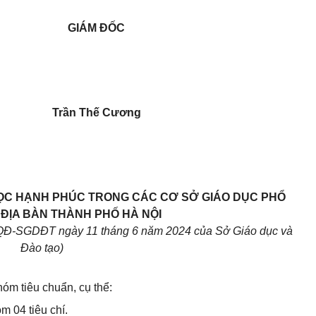
GIÁM ĐỐC
Trần Thế Cương
ỌC HẠNH PHÚC TRONG CÁC CƠ SỞ GIÁO DỤC PHỔ
ĐỊA BÀN THÀNH PHỐ HÀ NỘI
/QĐ-SGDĐT ngày 11 tháng 6 năm 2024 của Sở Giáo dục và
Đào tạo)
hóm tiêu chuẩn, cụ thể:
m 04 tiêu chí.