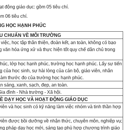
t động giáo dục: gồm 05 tiêu chí.
 06 tiêu chí.
ƯỜNG HỌC HẠNH PHÚC
IÊU CHUẨN VỀ MÔI TRƯỜNG
iệc, học tập thân thiện, đoàn kết, an toàn, không có bạo
 văn hóa ứng xử và thực hiện tốt quy chế dân chủ trong
húc, lớp học hạnh phúc, trường học hạnh phúc. Lấy sự tiến
 của học sinh, sự hài lòng của cán bộ, giáo viên, nhân
 làm thước đo của trường học hạnh phúc.
n sáng, xanh, sạch, đẹp, an toàn.
ia đình - Nhà trường - Xã hội.
 VỀ DẠY HỌC VÀ HOẠT ĐỘNG GIÁO DỤC
viên và học sinh có kỹ năng làm việc nhóm và tinh thần hợp
 viên được bồi dưỡng về nhận thức, chuyên môn, nghiệp vụ;
g pháp dạy học mới, sáng tạo phù hợp chương trình giáo