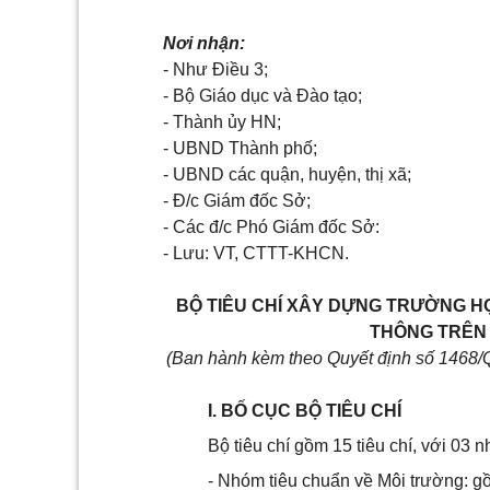
Nơi nhận:
- Như Điều 3;
- Bộ Giáo dục và Đào tạo;
- Thành ủy HN;
- UBND Thành phố;
- UBND các quận, huyện, thị xã;
- Đ/c Giám đốc Sở;
- Các đ/c Phó Giám đốc Sở:
- Lưu: VT, CTTT-KHCN.
BỘ TIÊU CHÍ XÂY DỰNG TRƯỜNG H
THÔNG TRÊN 
(Ban hành kèm theo Quyết định số 1468
I. BỐ CỤC BỘ TIÊU CHÍ
Bộ tiêu chí gồm 15 tiêu chí, với 03 n
- Nhóm tiêu chuẩn về Môi trường: gồ