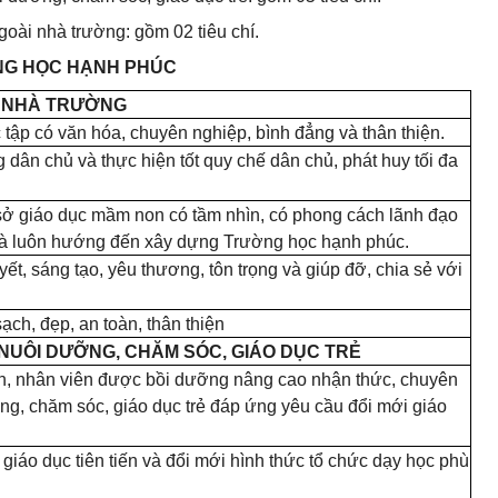
oài nhà trường: gồm 02 tiêu chí.
ƯỜNG HỌC HẠNH PHÚC
G NHÀ TRƯỜNG
 tập có văn hóa, chuyên nghiệp, bình đẳng và thân thiện.
dân chủ và thực hiện tốt quy chế dân chủ, phát huy tối đa
sở giáo dục mầm non có tầm nhìn, có phong cách lãnh đạo
 và luôn hướng đến xây dựng Trường học hạnh phúc.
ết, sáng tạo, yêu thương, tôn trọng và giúp đỡ, chia sẻ với
ạch, đẹp, an toàn, thân thiện
 NUÔI DƯỠNG, CHĂM SÓC, GIÁO DỤC TRẺ
ên, nhân viên được bồi dưỡng nâng cao nhận thức, chuyên
g, chăm sóc, giáo dục trẻ đáp ứng yêu cầu đổi mới giáo
áo dục tiên tiến và đổi mới hình thức tổ chức dạy học phù