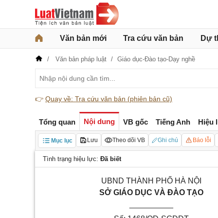
Văn bản mới
Tra cứu văn bản
Dự t
Văn bản pháp luật
Giáo dục-Đào tạo-Dạy nghề
👉
Quay về: Tra cứu văn bản (phiên bản cũ)
Nội dung
Tổng quan
VB gốc
Tiếng Anh
Hiệu 
Lưu
Theo dõi VB
Ghi chú
Báo lỗi
Mục lục
Tình trạng hiệu lực:
Đã biết
UBND THÀNH PHỐ HÀ NỘI
SỞ GIÁO DỤC VÀ ĐÀO TẠO
__________