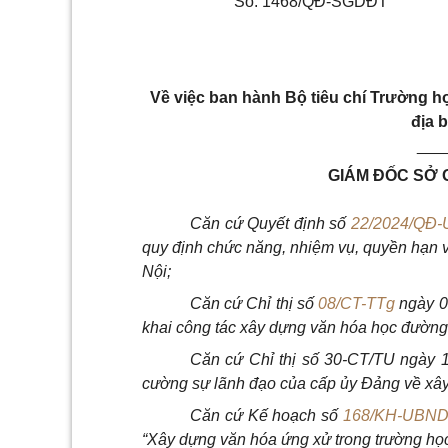
Số: 1468/QĐ-SGDĐT
Về việc ban hành
Bộ tiêu chí Trường h
địa 
___
GIÁM ĐỐC SỞ 
Căn cứ Quyết định số
22/2024/QĐ
quy định chức năng, nhiệm vụ, quyền hạn 
Nội;
Căn cứ Chỉ thị số
08/CT-TTg
ngày 0
khai công tác xây dựng văn hóa học đường
Căn cứ Chỉ thị số 30-CT/TU ngày 
cường sự lãnh đạo của cấp ủy Đảng về xây 
Căn cứ Kế hoạch số
168/KH-UBN
“Xây dựng văn hóa ứng xử trong trường học