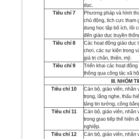
dục.
Tiêu chí 7
Phương pháp và hình thứ
chủ động, tích cực tham 
dung học tập bổ ích, lôi
đến giáo dục truyền thốn
Tiêu chí 8
Các hoạt động giáo dục t
chơi, các sự kiện trong 
giá trị chân, thiện, mỹ.
Tiêu chí 9
Triển khai các hoạt động 
thông qua công tác xã hộ
III. NHÓM
Tiêu chí 10
Cán bộ, giáo viên, nhân 
trọng, lắng nghe, thấu h
tảng tin tưởng, công bằng
Tiêu chí 11
Cán bộ, giáo viên, nhân 
trong giao tiếp thể hiện
nghiệp.
Tiêu chí 12
Cán bộ, giáo viên, nhân 