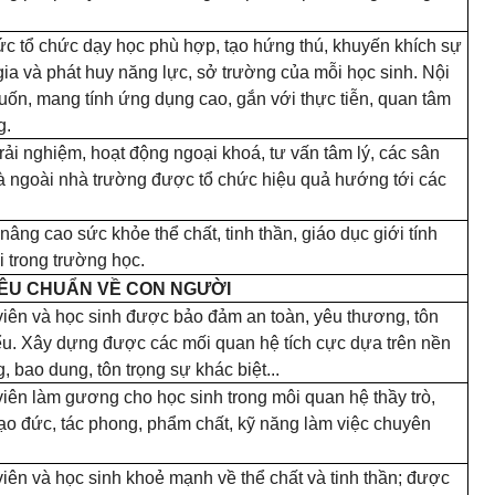
c tổ chức dạy học phù hợp, tạo hứng thú, khuyến khích sự
gia và phát huy năng lực, sở trường của mỗi học sinh. Nội
 cuốn, mang tính ứng dụng cao, gắn với thực tiễn, quan tâm
g.
rải nghiệm, hoạt động ngoại khoá, tư vấn tâm lý, các sân
và ngoài nhà trường được tổ chức hiệu quả hướng tới các
nâng cao sức khỏe thể chất, tinh thần, giáo dục giới tính
i trong trường học.
 TIÊU CHUẨN VỀ CON NGƯỜI
viên và học sinh được bảo đảm an toàn, yêu thương, tôn
iểu. Xây dựng được các mối quan hệ tích cực dựa trên nền
, bao dung, tôn trọng sự khác biệt...
viên làm gương cho học sinh trong môi quan hệ thầy trò,
 đạo đức, tác phong, phẩm chất, kỹ năng làm việc chuyên
viên và học sinh khoẻ mạnh về thể chất và tinh thần; được