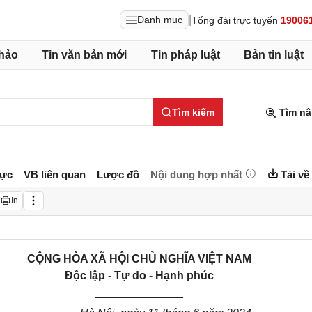
|
Danh mục
Tổng đài trực tuyến
19006
hảo
Tin văn bản mới
Tin pháp luật
Bản tin luật
Tìm kiếm
Tìm nâ
lực
VB liên quan
Lược đồ
Nội dung hợp nhất
Tải về
In
CỘNG HÒA XÃ HỘI CHỦ NGHĨA VIỆT NAM
Độc lập - Tự do - Hạnh phúc
______________