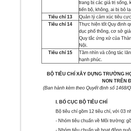
trang bị các giá trị sống
tiến bộ, không, ai bị bỏ lạ
Tiêu chí 13
Quản lý cảm xúc tiêu cực
Tiêu chí 14
Thực hiện tốt Quy định 
dục phổ thông, cơ sở gi
Quy tắc ứng xử của Thàn
Nội.
Tiêu chí 15
Tầm nhìn và công tác l
hạnh phúc.
BỘ TIÊU CHÍ XÂY DỰNG TRƯỜNG H
NON TRÊN Đ
(Ban hành kèm theo Quyết định số 1468/
I. BỐ CỤC BỘ TIÊU CHÍ
Bộ tiêu chí gồm 12 tiêu chí, với 03 n
- Nhóm tiêu chuẩn về Môi trường: gồ
- Nhóm tiêu chuẩn về hoạt động nuôi