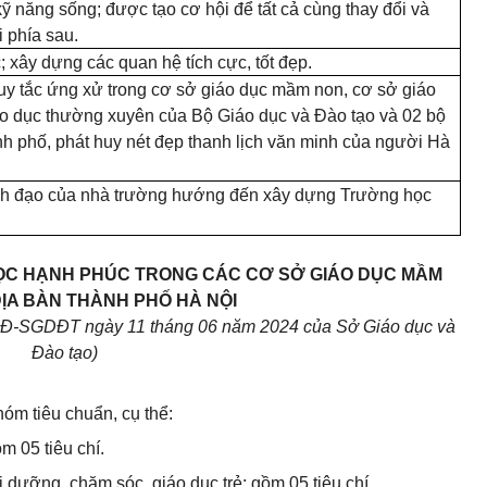
, kỹ năng sống; được tạo cơ hội để tất cả cùng thay đổi và
i phía sau.
; xây dựng các quan hệ tích cực, tốt đẹp.
quy tắc ứng xử trong cơ sở giáo dục mầm non, cơ sở giáo
áo dục thường xuyên của Bộ Giáo dục và Đào tạo và 02 bộ
h phố, phát huy nét đẹp thanh lịch văn minh của người Hà
ãnh đạo của nhà trường hướng đến xây dựng Trường học
ỌC HẠNH PHÚC TRONG CÁC CƠ SỞ GIÁO DỤC MẦM
ỊA BÀN THÀNH PHỐ HÀ NỘI
QĐ-SGDĐT ngày 11 tháng 06 năm 2024 của Sở Giáo dục và
Đào tạo)
hóm tiêu chuẩn, cụ thể:
m 05 tiêu chí.
 dưỡng, chăm sóc, giáo dục trẻ: gồm 05 tiêu chí.