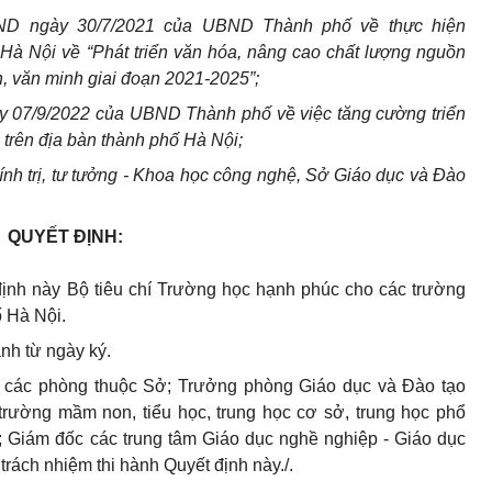
D ngày 30/7/2021 của UBND Thành phố về thực hiện
Hà Nội về “Phát triển văn hóa, nâng cao chất lượng nguồn
h, văn minh giai đoạn 2021-2025”;
 07/9/2022 của UBND Thành phố về việc tăng cường triển
trên địa bàn thành phố Hà Nội;
h trị, tư tưởng - Khoa học công nghệ, Sở Giáo dục và Đào
QUYẾT ĐỊNH:
nh này Bộ tiêu chí Trường học hạnh phúc cho các trường
ố Hà Nội.
ành từ ngày ký.
các phòng thuộc Sở; Trưởng phòng Giáo dục và Đào tạo
trường mầm non, tiểu học, trung học cơ sở, trung học phổ
; Giám đốc các trung tâm Giáo dục nghề nghiệp - Giáo dục
rách nhiệm thi hành Quyết định này./.