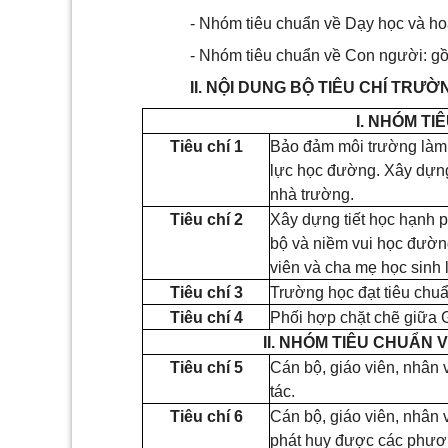
- Nhóm tiêu chuẩn về Dạy học và hoạ
- Nhóm tiêu chuẩn về Con người: gồm
II. NỘI DUNG BỘ TIÊU CHÍ TR
I. NHÓM T
Tiêu chí 1
Bảo đảm môi trường làm v
lực học đường. Xây dựng
nhà trường.
Tiêu chí 2
Xây dựng tiết học hạnh p
bộ và niềm vui học đường
viên và cha mẹ học sinh
Tiêu chí 3
Trường học đạt tiêu chuẩ
Tiêu chí 4
Phối hợp chặt chẽ giữa G
II. NHÓM TIÊU CHUẨN
Tiêu chí 5
Cán bộ, giáo viên, nhân 
tác.
Tiêu chí 6
Cán bộ, giáo viên, nhân
phát huy được các phươn