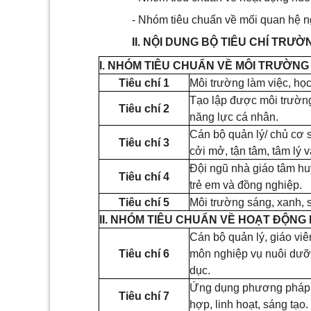
- Nhóm tiêu chuẩn về mối quan hệ ng
II. NỘI DUNG BỘ TIÊU CHÍ TR
I. NHÓM TIÊU CHUẨN VỀ MÔI TRƯỜN
Tiêu chí 1
Môi trường làm việc, học
Tạo lập được môi trường 
Tiêu chí 2
năng lực cá nhân.
Cán bộ quản lý/ chủ cơ 
Tiêu chí 3
cởi mở, tận tâm, tâm lý
Đội ngũ nhà giáo tâm huy
Tiêu chí 4
trẻ em và đồng nghiệp.
Tiêu chí 5
Môi trường sáng, xanh, s
II. NHÓM TIÊU CHUẨN VỀ HOẠT ĐỘNG
Cán bộ quản lý, giáo vi
Tiêu chí 6
môn nghiệp vụ nuôi dưỡn
dục.
Ứng dụng phương pháp gi
Tiêu chí 7
hợp, linh hoạt, sáng tạo.