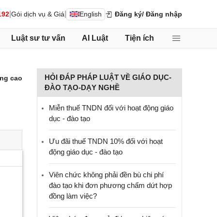
|
|
192
Gói dịch vụ & Giá
English
Đăng ký
/ Đăng nhập
Luật sư tư vấn
AI Luật
Tiện ích
HỎI ĐÁP PHÁP LUẬT VỀ GIÁO DỤC-
ng cao
ĐÀO TẠO-DẠY NGHỀ
Miễn thuế TNDN đối với hoạt động giáo
dục - đào tạo
Ưu đãi thuế TNDN 10% đối với hoạt
động giáo dục - đào tạo
Viên chức không phải đền bù chi phí
đào tạo khi đơn phương chấm dứt hợp
đồng làm việc?