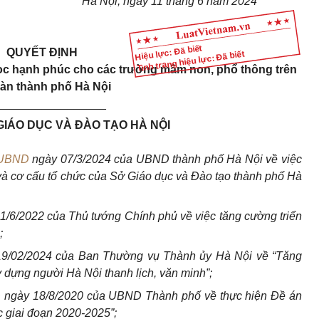
Hà Nội, ngày 11 tháng 6 năm 2024
Hiệu lực: Đã biết
QUYẾT ĐỊNH
Tình trạng hiệu lực: Đã biết
ọc hạnh phúc cho các trường mầm non, phổ thông trên
bàn thành phố Hà Nội
_________________
GIÁO DỤC VÀ ĐÀO TẠO HÀ NỘI
-UBND
ngày 07/3/2024 của UBND thành phố Hà Nội về việc
và cơ cấu tổ chức của Sở Giáo dục và Đào tạo thành phố Hà
1/6/2022 của Thủ tướng Chính phủ về việc tăng cường triển
;
19/02/2024 của Ban Thường vụ Thành ủy Hà Nội về “Tăng
dựng người Hà Nội thanh lịch, văn minh”;
D
ngày 18/8/2020 của UBND Thành phố về thực hiện Đề án
 giai đoạn 2020-2025”;