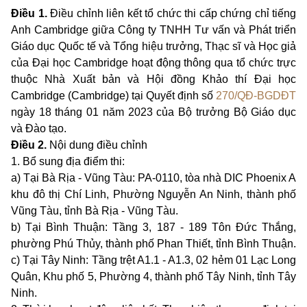
Điều 1.
Điều chỉnh liên kết tổ chức thi cấp chứng chỉ tiếng
Anh Cambridge giữa Công ty TNHH Tư vấn và Phát triển
Giáo dục Quốc tế và Tổng hiệu trưởng, Thạc sĩ và Học giả
của Đại học Cambridge
hoạt động thông qua tổ chức trực
thuộc Nhà Xuất bản và Hội đồng Khảo thí Đại học
Cambridge (Cambridge) tại Quyết định số
270/QĐ-BGDĐT
ngày 18 tháng 01 năm 2023 của Bộ trưởng Bộ Giáo dục
và Đào tạo.
Điều 2.
Nội dung điều chỉnh
1. Bổ sung địa điểm thi:
a) Tại Bà Rịa - Vũng Tàu: PA-0110, tòa nhà DIC Phoenix A
khu đô thị Chí Linh, Phường Nguyễn An Ninh, thành phố
Vũng Tàu, tỉnh Bà Rịa - Vũng Tàu.
b) Tại Bình Thuận: Tầng 3, 187 - 189 Tôn Đức Thắng,
phường Phú Thủy, thành phố Phan Thiết, tỉnh Bình Thuận.
c) Tại Tây Ninh: Tầng trệt A1.1 - A1.3, 02 hẻm 01 Lạc Long
Quân, Khu phố 5, Phường 4, thành phố Tây Ninh, tỉnh Tây
Ninh.