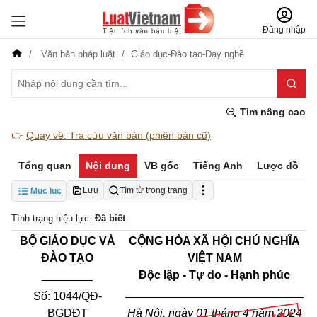
Đăng nhập
Văn bản pháp luật
Giáo dục-Đào tạo-Dạy nghề
Tìm nâng cao
👉
Quay về: Tra cứu văn bản (phiên bản cũ)
Tổng quan
Nội dung
VB gốc
Tiếng Anh
Lược đồ
Lưu
Tìm từ trong trang
Mục lục
Tình trạng hiệu lực:
Đã biết
B
Ộ
GIÁO DỤC VÀ
CỘNG HÒA XÃ HỘI CHỦ NGHĨA
ĐÀO TẠO
VIỆT NAM
________
Độc lập - Tự do - Hạnh phúc
____________________________
Số: 1044/QĐ-
BGDĐT
Hà Nội, ngày 01 tháng 4 năm 2024