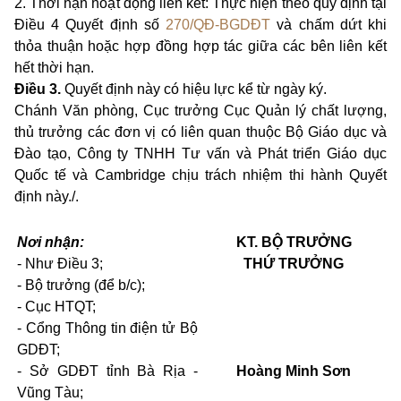
2. Thời hạn hoạt động liên kết: Thực hiện theo quy định tại
Điều 4 Quyết định số
270/QĐ-BGDĐT
và chấm dứt khi
thỏa thuận hoặc hợp đồng hợp tác giữa các bên liên kết
hết thời hạn.
Điều 3.
Quyết định này có hiệu lực kể từ ngày ký
.
Chánh Văn phòng, Cục trưởng Cục Quản lý chất lượng,
thủ trưởng các đơn vị có liên quan thuộc Bộ Giáo dục và
Đào tạo, Công ty TNHH Tư vấn và Phát triển Giáo dục
Quốc tế và Cambridge chịu trách nhiệm thi hành Quyết
định này./.
Nơi nhận:
KT. BỘ TRƯỞNG
- Như Điều 3;
THỨ TRƯỞNG
- Bộ trưởng (để b/c);
- Cục HTQT;
- Cổng Thông tin điện tử Bộ
GDĐT;
- Sở GDĐT tỉnh Bà Rịa -
Hoàng Minh Sơn
Vũng Tàu;