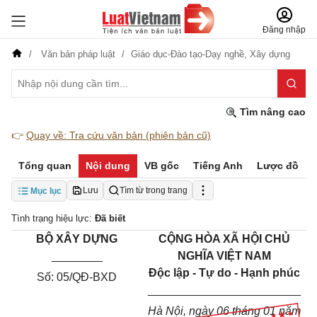
Đăng nhập
Văn bản pháp luật
Giáo dục-Đào tạo-Dạy nghề,
Xây dựng
Tìm nâng cao
👉
Quay về: Tra cứu văn bản (phiên bản cũ)
Tổng quan
Nội dung
VB gốc
Tiếng Anh
Lược đồ
Lưu
Tìm từ trong trang
Mục lục
Tình trạng hiệu lực:
Đã biết
BỘ XÂY DỰNG
CỘNG HÒA XÃ HỘI CHỦ
________
NGHĨA VIỆT NAM
Độc lập - Tự do - Hạnh phúc
Số:
05
/
QĐ-
BXD
________________________
Hà Nội, ngày 06 tháng 01 năm