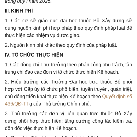
trong quý I năm 2025.
III. KINH PHÍ
1. Các cơ sở giáo dục đại học thuộc Bộ Xây dựng sử
dụng nguồn kinh phí hợp pháp theo quy định pháp luật để
thực hiện các nhiệm vụ được giao.
2. Nguồn kinh phí khác theo quy định của pháp luật.
IV. TỔ CHỨC THỰC HIỆN
1. Các đồng chí Th
ứ
trư
ở
ng theo phân công phụ trách, tập
trung chỉ đạo các đơn vị tổ chức thực hiện
Kế
hoạch.
2. Hiệu trưởng các Trường Đại học trực thuộc Bộ ph
ối
hợp với C
ấ
p ủy t
ổ
chức phổ biến, tuyên truyền, quán triệt,
chủ động triển khai thực hiện K
ế
hoạch theo
Quyết định số
436/QĐ-TT
g của Thủ tướng Chính ph
ủ
.
3. Thủ trưởng các đơn vị liên quan trực thuộc Bộ Xây
dựng phối hợp thực hiện; tăng cường công tác kiểm tra,
đôn đốc việc thực hiện K
ế
hoạch.