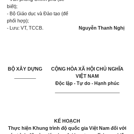
biết);
- Bộ Giáo dục và Đào tạo (để
phối hợp);
- Lưu: VT, TCCB.
Nguyễn Thanh Nghị
BỘ XÂY DỰNG
CỘNG HÒA XÃ HỘI CHỦ NGHĨA
________
VIỆT NAM
Độc lập - Tự do - Hạnh phúc
________________________
KẾ HOẠCH
Thực hiện Khung trình độ quốc gia Việt Nam đối với