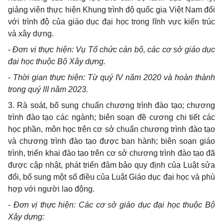
giảng viên thực hiện Khung trình độ quốc gia Việt Nam đối
với trình độ của giáo dục đại học trong lĩnh vực kiến trúc
và xây dựng.
- Đơn vị thực hiện: Vụ Tổ chức cán bộ, các cơ sở giáo dục
đại học thuộc Bộ Xây dựng.
- Thời gian thực hiện: Từ qu
ý
IV năm 2020 và hoàn thành
trong quý III n
ăm
2023.
3. Rà soát, bổ sung chuẩn chương trình đào tạo; chương
trình đào tạo các ngành; bi
ê
n soạn
đề
cương chi tiết các
học ph
ầ
n, môn học trên cơ sở chuẩn chương trình đào tạo
và chương trình đào tạo được ban hành; biên soạn giáo
trình, tri
ể
n khai đào tạo tr
ê
n cơ sở chương trình đào tạo
đã
được cập nhật, phát triển
đả
m b
ả
o quy định của Luật s
ử
a
đ
ổi
, bổ sung một số điều của Luật Giáo dục đại học và phù
hợp với người lao động.
- Đơn vị thực hiện: Các cơ sở gi
á
o dục đại học thuộc Bộ
Xây dựng: