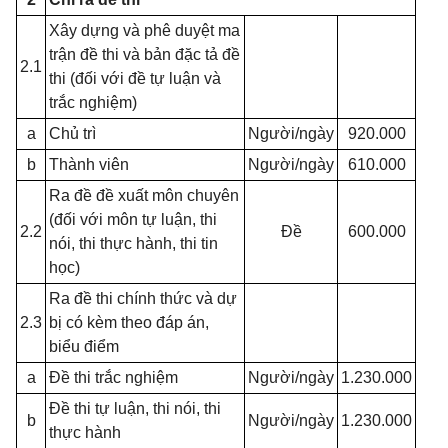
Xây dựng và phê duyệt ma
trận đề thi và bản đặc tả đề
2.1
thi (đối với đề tự luận và
trắc nghiệm)
a
Chủ trì
Người/ngày
920.000
b
Thành viên
Người/ngày
610.000
Ra đề đề xuất môn chuyên
(đối với môn tự luận, thi
2.2
Đề
600.000
nói, thi thực hành, thi tin
học)
Ra đề thi chính thức và dự
2.3
bị có kèm theo đáp án,
biểu điểm
a
Đề thi trắc nghiệm
Người/ngày
1.230.000
Đề thi tự luận, thi nói, thi
b
Người/ngày
1.230.000
thực hành