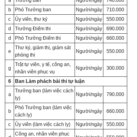
a
Trưởng ban
Người/ngày
740.000
b
Phó Trưởng ban
Người/ngày
710.000
c
Ủy viên, thư ký
Người/ngày
550.000
d
Trưởng Điểm thi
Người/ngày
690.000
d
Phó Trưởng Điểm thi
Người/ngày
660.000
Thư ký, giám thị, giám sát
e
Người/ngày
550.000
phòng thi
Trật tự viên, y tế, công an,
g
Người/ngày
300.000
nhân viên phục vụ
6
Ban Làm phách bài thi tự luận
Trưởng ban (làm việc cách
a
Người/ngày
790.000
ly)
Phó Trưởng ban (làm việc
b
Người/ngày
660.000
cách ly)
c
Ủy viên (làm việc cách ly)
Người/ngày
550.000
Công an, nhân viên phục