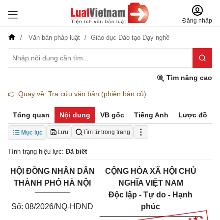
Đăng nhập
Văn bản pháp luật
Giáo dục-Đào tạo-Dạy nghề
Tìm nâng cao
👉
Quay về: Tra cứu văn bản (phiên bản cũ)
Tổng quan
Nội dung
VB gốc
Tiếng Anh
Lược đồ
Lưu
Tìm từ trong trang
Mục lục
Tình trạng hiệu lực:
Đã biết
HỘI ĐỒNG NHÂN DÂN
CỘNG HÒA XÃ HỘI CHỦ
THÀNH PHỐ HÀ NỘI
NGHĨA VIỆT NAM
________
Độc lập - Tự do - Hạnh
Số: 08/2026/NQ-HĐND
phúc
_______________________