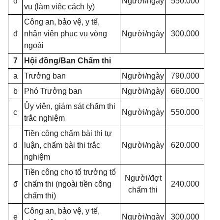
d
Người/ngày
550.000
vụ (làm việc cách ly)
Công an, bảo vệ, y tế,
đ
nhân viên phục vụ vòng
Người/ngày
300.000
ngoài
7
Hội đồng/Ban Chấm thi
a
Trưởng ban
Người/ngày
790.000
b
Phó Trưởng ban
Người/ngày
660.000
Ủy viên, giám sát chấm thi
c
Người/ngày
550.000
trắc nghiệm
Tiền công chấm bài thi tự
d
luận, chấm bài thi trắc
Người/ngày
620.000
nghiệm
Tiền công cho tổ trưởng tổ
Người/đợt
đ
chấm thi (ngoài tiền công
240.000
chấm thi
chấm thi)
Công an, bảo vệ, y tế,
e
Người/ngày
300.000