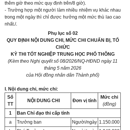
thêm giờ theo mức quy định trên/8 giờ).
- Trường hợp một người làm nhiều nhiệm vụ khác nhau
trong một ngày thì chỉ được hưởng một mức thù lao cao
nhất./.
Phụ lục số 02
QUY ĐỊNH NỘI DUNG CHI, MỨC CHI CHUẨN BỊ, TỔ
CHỨC
KỲ THI
TỐT NGHIỆP TRUNG HỌC PHỔ THÔNG
(Kèm theo Nghị quyết số 08/2026/NQ-HĐND ngày 11
tháng 5 năm 2026
của Hội đồng nhân dân Thành phố)
I. Nội dung chi, mức chi:
Số
Mức chi
NỘI DUNG CHI
Đơn vị tính
TT
(đồng)
1
Ban Chỉ đạo thi cấp tỉnh
a
Trưởng ban
Người/ngày
1.150.000