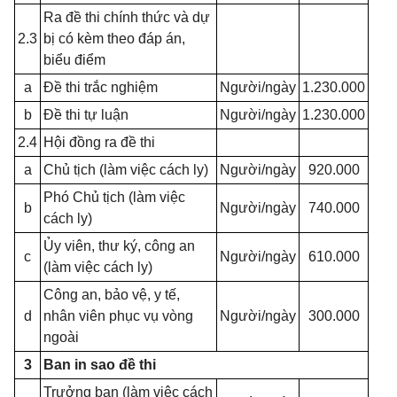
Ra đề thi chính thức và dự
2.3
bị có kèm theo đáp án,
biểu điểm
a
Đề thi trắc nghiệm
Người/ngày
1.230.000
b
Đề thi tự luận
Người/ngày
1.230.000
2.4
Hội đồng ra đề thi
a
Chủ tịch (làm việc cách ly)
Người/ngày
920.000
Phó Chủ tịch (làm việc
b
Người/ngày
740.000
cách ly)
Ủy viên, thư ký, công an
c
Người/ngày
610.000
(làm việc cách ly)
Công an, bảo vệ, y tế,
d
nhân viên phục vụ vòng
Người/ngày
300.000
ngoài
3
Ban in sao đề thi
Trưởng ban (làm việc cách