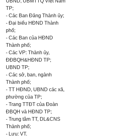
UBND, UBMTTQ Việt Nam
TP;
- Các Ban Đảng Thành ủy;
- Đại biểu HĐND Thành
phố;
- Các Ban của HĐND
Thành phố;
- Các VP: Thành ủy,
ĐĐBQH&HĐND TP;
UBND TP;
- Các sở, ban, ngành
Thành phố;
- TT HĐND, UBND các xã,
phường của TP;
- Trang TTĐT của Đoàn
ĐBQH và HĐND TP;
- Trung tâm TT, DL&CNS
Thành phố;
- Lưu: VT.