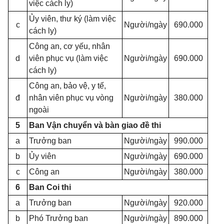
việc cách ly)
Ủy viên, thư ký (làm việc
c
Người/ngày
690.000
cách ly)
Công an, cơ yếu, nhân
d
viên phục vụ (làm việc
Người/ngày
690.000
cách ly)
Công an, bảo vệ, y tế,
đ
nhân viên phục vụ vòng
Người/ngày
380.000
ngoài
5
Ban Vận chuyển và bàn giao đề thi
a
Trưởng ban
Người/ngày
990.000
b
Ủy viên
Người/ngày
690.000
c
Công an
Người/ngày
380.000
6
Ban Coi thi
a
Trưởng ban
Người/ngày
920.000
b
Phó Trưởng ban
Người/ngày
890.000