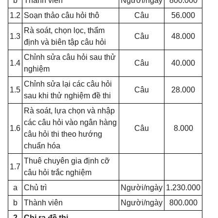
b
Thành viên
Người/ngày
800.000
1.2
Soạn thảo câu hỏi thô
Câu
56.000
Rà soát, chọn lọc, thẩm
1.3
Câu
48.000
định và biên tập câu hỏi
Chỉnh sửa câu hỏi sau thử
1.4
Câu
40.000
nghiệm
Chỉnh sửa lại các câu hỏi
1.5
Câu
28.000
sau khi thử nghiệm đề thi
Rà soát, lựa chọn và nhập
các câu hỏi vào ngân hàng
1.6
Câu
8.000
câu hỏi thi theo hướng
chuẩn hóa
Thuê chuyên gia định cỡ
1.7
câu hỏi trắc nghiệm
a
Chủ trì
Người/ngày
1.230.000
b
Thành viên
Người/ngày
800.000
2
Chi ra đề thi