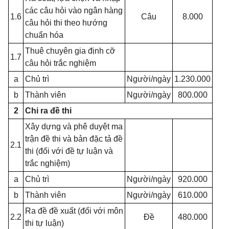
các câu hỏi vào ngân hàng
1.6
Câu
8.000
câu hỏi thi theo hướng
chuẩn hóa
Thuê chuyên gia định cỡ
1.7
câu hỏi trắc nghiệm
a
Chủ trì
Người/ngày
1.230.000
b
Thành viên
Người/ngày
800.000
2
Chi ra đề thi
Xây dựng và phê duyệt ma
trận đề thi và bản đặc tả đề
2.1
thi (đối với đề tự luận và
trắc nghiệm)
a
Chủ trì
Người/ngày
920.000
b
Thành viên
Người/ngày
610.000
Ra đề đề xuất (đối với môn
2.2
Đề
480.000
thi tự luận)