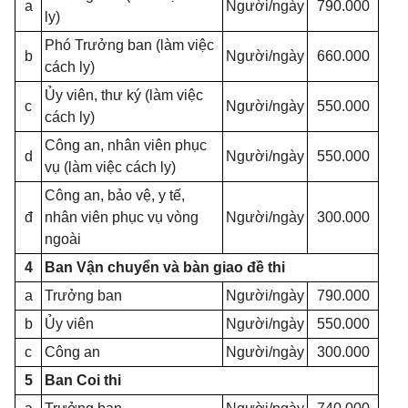
a
Người/ngày
790.000
ly)
Phó Trưởng ban (làm việc
b
Người/ngày
660.000
cách ly)
Ủy viên, thư ký (làm việc
c
Người/ngày
550.000
cách ly)
Công an, nhân viên phục
d
Người/ngày
550.000
vụ (làm việc cách ly)
Công an, bảo vệ, y tế,
đ
nhân viên phục vụ vòng
Người/ngày
300.000
ngoài
4
Ban Vận chuyển và bàn giao đề thi
a
Trưởng ban
Người/ngày
790.000
b
Ủy viên
Người/ngày
550.000
c
Công an
Người/ngày
300.000
5
Ban Coi thi