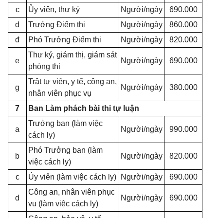
c
Ủy viên, thư ký
Người/ngày
690.000
d
Trưởng Điểm thi
Người/ngày
860.000
đ
Phó Trưởng Điểm thi
Người/ngày
820.000
Thư ký, giám thị, giám sát
e
Người/ngày
690.000
phòng thi
Trật tự viên, y tế, công an,
g
Người/ngày
380.000
nhân viên phục vụ
7
Ban Làm phách bài thi tự luận
Trưởng ban (làm việc
a
Người/ngày
990.000
cách ly)
Phó Trưởng ban (làm
b
Người/ngày
820.000
việc cách ly)
c
Ủy viên (làm việc cách ly)
Người/ngày
690.000
Công an, nhân viên phục
d
Người/ngày
690.000
vụ (làm việc cách ly)