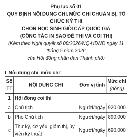
Phụ lục số 01
QUY ĐỊNH NỘI DUNG CHI, MỨC CHI CHUẨN BỊ, TỔ
CHỨC KỲ THI
CHỌN HỌC SINH GIỎI CẤP QUỐC GIA
(CÔNG TÁC IN SAO ĐỀ THI VÀ COI THI)
(Kèm theo Nghị quyết số 08/2026/NQ-HĐND ngày 11
tháng 5 năm 2026
của Hội đồng nhân dân Thành phố)
I. Nội dung chi, mức chi:
Số
Mức chi
NỘI DUNG CHI
Đơn vị tính
TT
(đồng)
1
Hội đồng coi thi
a
Chủ tịch
Người/ngày
920.000
b
Phó Chủ tịch
Người/ngày
890.000
Thư ký, cơ yếu, giám thị, ủy
c
Người/ngày
690.000
viên kỹ thuật