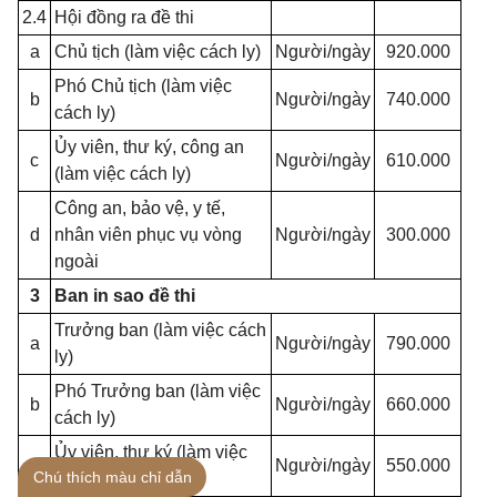
2.4
Hội đồng ra đề thi
a
Chủ tịch (làm việc cách ly)
Người/ngày
920.000
Phó Chủ tịch (làm việc
b
Người/ngày
740.000
cách ly)
Ủy viên, thư ký, công an
c
Người/ngày
610.000
(làm việc cách ly)
Công an, bảo vệ, y tế,
d
nhân viên phục vụ vòng
Người/ngày
300.000
ngoài
3
Ban in sao đề thi
Trưởng ban (làm việc cách
a
Người/ngày
790.000
ly)
Phó Trưởng ban (làm việc
b
Người/ngày
660.000
cách ly)
Ủy viên, thư ký (làm việc
c
Người/ngày
550.000
Chú thích màu chỉ dẫn
cách ly)