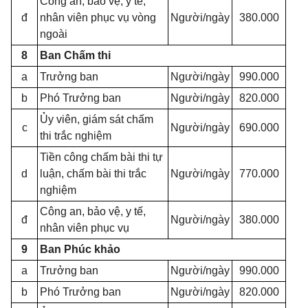
Công an, bảo vệ, y tế,
đ
nhân viên phục vụ vòng
Người/ngày
380.000
ngoài
8
Ban Chấm thi
a
Trưởng ban
Người/ngày
990.000
b
Phó Trưởng ban
Người/ngày
820.000
Ủy viên, giám sát chấm
c
Người/ngày
690.000
thi trắc nghiệm
Tiền công chấm bài thi tự
d
luận, chấm bài thi trắc
Người/ngày
770.000
nghiệm
Công an, bảo vệ, y tế,
đ
Người/ngày
380.000
nhân viên phục vụ
9
Ban Phúc khảo
a
Trưởng ban
Người/ngày
990.000
b
Phó Trưởng ban
Người/ngày
820.000