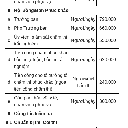
nhân viên phục vụ
8
Hội đồng/Ban Phúc khảo
a
Trưởng ban
Người/ngày
790.000
b
Phó Trưởng ban
Người/ngày
660.000
Ủy viên, giám sát chấm thi
c
Người/ngày
550.000
trắc nghiệm
Tiền công chấm phúc khảo
d
bài thi tự luận, bài thi trắc
Người/ngày
620.000
nghiệm
Tiền công cho tổ trưởng tổ
Người/đợt
đ
chấm thi phúc khảo (ngoài
240.000
chấm thi
tiền công chấm thi)
Công an, bảo vệ, y tế,
e
Người/ngày
300.000
nhân viên phục vụ
9
Công tác kiểm tra
9.1
Chuẩn bị thi; Coi thi