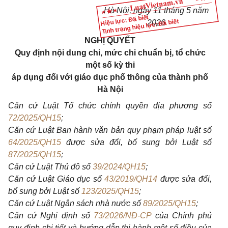
Hà Nội, ngày 11 tháng 5 năm
Hiệu lực: Đã biết
Tình trạng hiệu lực: Đã biết
2026
NGHỊ QUYẾT
Quy định nội dung chi, mức chi chuẩn bị, tổ chức
một số kỳ thi
áp dụng đối với giáo dục phổ thông của thành phố
Hà Nội
Căn cứ Luật Tổ chức chính quyền địa phương số
72/2025/QH15
;
Căn cứ Luật Ban hành văn bản quy phạm pháp luật số
64/2025/QH15
được sửa đổi, bổ sung bởi Luật số
87/2025/QH15
;
Căn cứ Luật Thủ đô số
39/2024/QH15
;
Căn cứ Luật Giáo dục số
43/2019/QH14
được sửa đổi,
bổ sung bởi Luật số
123/2025/QH15
;
Căn cứ Luật Ngân sách nhà nước số
89/2025/QH15
;
Căn cứ Nghị định số
73/2026/NĐ-CP
của Chính phủ
quy định chi tiết và hướng dẫn thi hành một số điều của