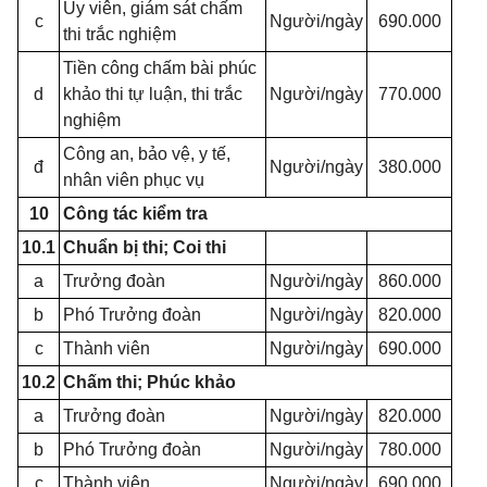
Ủy viên, giám sát chấm
c
Người/ngày
690.000
thi trắc nghiệm
Tiền công chấm bài phúc
d
khảo thi tự luận, thi trắc
Người/ngày
770.000
nghiệm
Công an, bảo vệ, y tế,
đ
Người/ngày
380.000
nhân viên phục vụ
10
Công tác kiểm tra
10.1
Chuẩn bị thi; Coi thi
a
Trưởng đoàn
Người/ngày
860.000
b
Phó Trưởng đoàn
Người/ngày
820.000
c
Thành viên
Người/ngày
690.000
10.2
Chấm thi; Phúc khảo
a
Trưởng đoàn
Người/ngày
820.000
b
Phó Trưởng đoàn
Người/ngày
780.000
c
Thành viên
Người/ngày
690.000