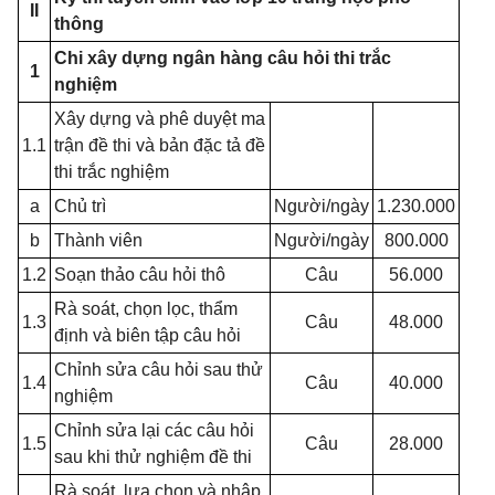
II
thông
Chi xây dựng ngân hàng câu hỏi thi trắc
1
nghiệm
Xây dựng và phê duyệt ma
1.1
trận đề thi và bản đặc tả đề
thi trắc nghiệm
a
Chủ trì
Người/ngày
1.230.000
b
Thành viên
Người/ngày
800.000
1.2
Soạn thảo câu hỏi thô
Câu
56.000
Rà soát, chọn lọc, thẩm
1.3
Câu
48.000
định và biên tập câu hỏi
Chỉnh sửa câu hỏi sau thử
1.4
Câu
40.000
nghiệm
Chỉnh sửa lại các câu hỏi
1.5
Câu
28.000
sau khi thử nghiệm đề thi
Rà soát, lựa chọn và nhập