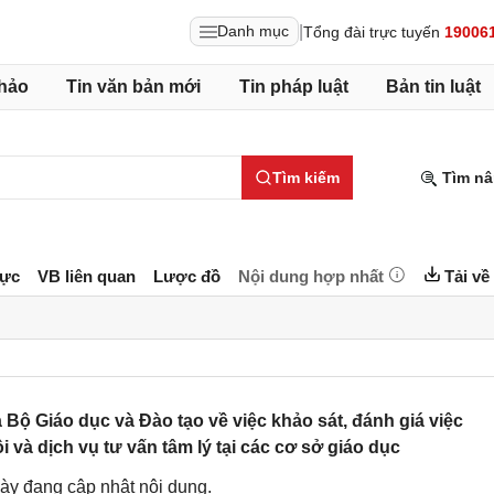
|
Danh mục
Tổng đài trực tuyến
19006
hảo
Tin văn bản mới
Tin pháp luật
Bản tin luật
Tìm kiếm
Tìm nâ
lực
VB liên quan
Lược đồ
Nội dung hợp nhất
Tải về
Giáo dục và Đào tạo về việc khảo sát, đánh giá việc
i và dịch vụ tư vấn tâm lý tại các cơ sở giáo dục
ày đang cập nhật nội dung.