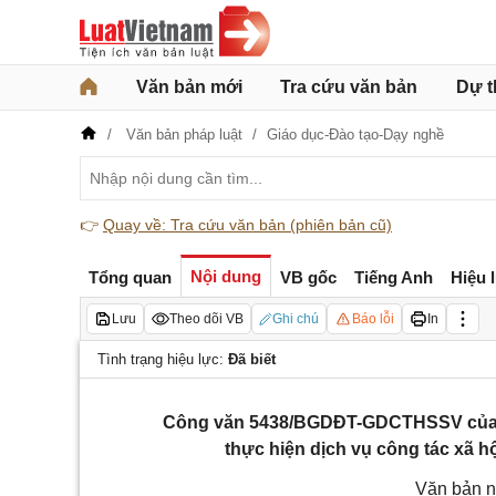
Văn bản mới
Tra cứu văn bản
Dự t
Văn bản pháp luật
Giáo dục-Đào tạo-Dạy nghề
👉
Quay về: Tra cứu văn bản (phiên bản cũ)
Nội dung
Tổng quan
VB gốc
Tiếng Anh
Hiệu 
Lưu
Theo dõi VB
Ghi chú
Báo lỗi
In
Tình trạng hiệu lực:
Đã biết
Công văn 5438/BGDĐT-GDCTHSSV của Bộ 
thực hiện dịch vụ công tác xã hộ
Văn bản n