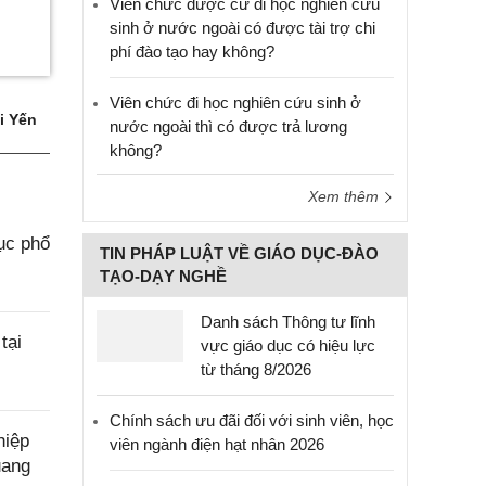
Viên chức được cử đi học nghiên cứu
sinh ở nước ngoài có được tài trợ chi
phí đào tạo hay không?
Viên chức đi học nghiên cứu sinh ở
i Yến
nước ngoài thì có được trả lương
không?
Xem thêm
ục phổ
TIN PHÁP LUẬT VỀ GIÁO DỤC-ĐÀO
TẠO-DẠY NGHỀ
Danh sách Thông tư lĩnh
tại
vực giáo dục có hiệu lực
từ tháng 8/2026
Chính sách ưu đãi đối với sinh viên, học
hiệp
viên ngành điện hạt nhân 2026
uang