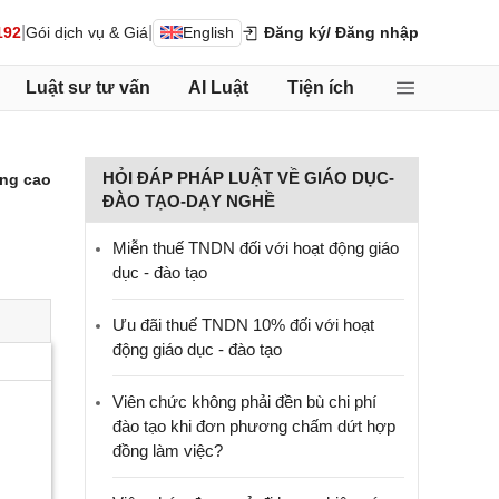
|
|
192
Gói dịch vụ & Giá
English
Đăng ký
/ Đăng nhập
Luật sư tư vấn
AI Luật
Tiện ích
HỎI ĐÁP PHÁP LUẬT VỀ GIÁO DỤC-
ng cao
ĐÀO TẠO-DẠY NGHỀ
Miễn thuế TNDN đối với hoạt động giáo
dục - đào tạo
Ưu đãi thuế TNDN 10% đối với hoạt
động giáo dục - đào tạo
Viên chức không phải đền bù chi phí
đào tạo khi đơn phương chấm dứt hợp
đồng làm việc?