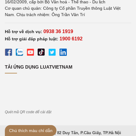
16/02/2009, cấp bởi Bộ Văn hoá - Thể thao - Du lịch
Cơ quan chủ quản: Công ty Cổ phần Truyền thông Luật Việt
Nam. Chịu trách nhiệm: Ông Trần Văn Trí
0938 36 1919
Hỗ trợ về dịch vụ:
1900 6192
Hỗ trợ giải đáp pháp luật:
TẢI ỨNG DỤNG LUATVIETNAM
Quét mã QR code để cài đặt
Chú thích màu chỉ dẫn
Trụ sở: Tầng 3, Toà nhà IC, 82 Duy Tân, P.Cầu Giấy, TP.Hà Nội