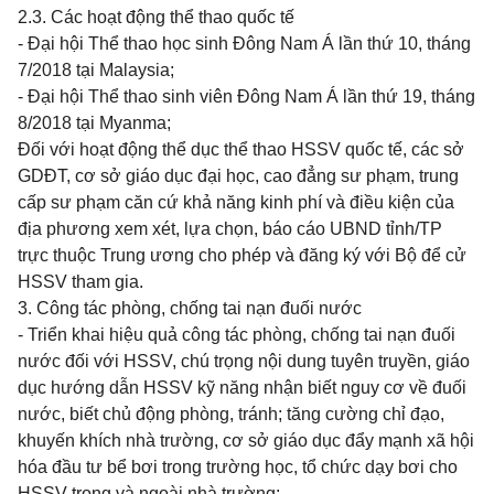
2.3. Các hoạt động thể thao quốc tế
- Đại hội Thể thao học sinh Đông Nam Á lần thứ 10, tháng
7/2018 tại Malaysia;
- Đại hội Thể thao sinh viên Đông Nam Á lần thứ 19, tháng
8/2018 tại Myanma;
Đối với hoạt động thể dục thể thao HSSV quốc tế, các sở
GDĐT, cơ sở giáo dục đại học, cao đẳng sư phạm, trung
cấp sư phạm căn cứ khả năng kinh phí và điều kiện của
địa phương xem xét, lựa chọn, báo cáo UBND tỉnh/TP
trực thuộc Trung ương cho phép và đăng ký với Bộ để cử
HSSV tham gia.
3. Công tác phòng, chống tai nạn đuối nước
- Triển khai hiệu quả công tác phòng, chống tai nạn đuối
nước đối với HSSV,
chú trọng nội dung tuyên truyền, giáo
dục hướng dẫn HSSV kỹ năng nhận biết nguy cơ về đuối
nước, biết chủ động phòng, tránh; tăng cường chỉ đạo,
khuyến khích nhà trường, cơ sở giáo dục đẩy mạnh xã hội
hóa đầu tư bể bơi trong trường học, tổ chức dạy bơi cho
HSSV trong và ngoài nhà trường;