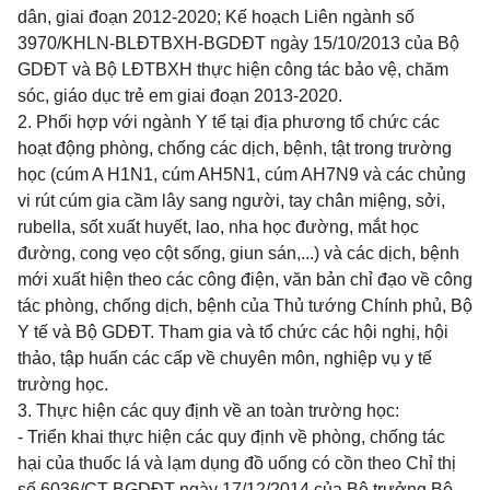
dân, giai đoạn 2012-2020; Kế hoạch Liên ngành số
3970/KHLN-BLĐTBXH-BGDĐT ngày 15/10/2013 của Bộ
GDĐT và Bộ LĐTBXH thực hiện công tác bảo vệ, chăm
sóc, giáo dục trẻ em giai đoạn 2013-2020.
2. Phối hợp với ngành Y tế tại địa phương tổ chức các
hoạt động phòng, chống các dịch, bệnh, tật trong trường
học (cúm A H1N1, cúm AH5N1, cúm AH7N9 và các chủng
vi rút cúm gia cầm lây sang người, tay chân miệng, sởi,
rubella, sốt xuất huyết, lao, nha học đường, mắt học
đường, cong vẹo cột sống, giun sán,...) và các dịch, bệnh
mới xuất hiện theo các công điện, văn bản chỉ đạo về công
tác phòng, chống dịch, bệnh của Thủ tướng Chính phủ, Bộ
Y tế và Bộ GDĐT. Tham gia và tổ chức các hội nghị, hội
thảo, tập huấn các cấp về chuyên môn, nghiệp vụ y tế
trường học.
3. Thực hiện các quy định về an toàn trường học:
- Triển khai thực hiện các quy định về
phòng, chống tác
hại của thuốc lá và lạm dụng đồ uống có cồn
theo
Chỉ thị
số 6036/CT-
BGDĐT ngày 17/12/2014 của Bộ trưởng Bộ