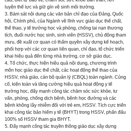
luyện thể lực và giữ gìn vệ sinh môi trường.
3. Bám sát nội dung các văn bản chỉ đạo của Đảng, Quốc
hội, Chính phủ, của Ngành về lĩnh vực giáo dục thể chất,
thể thao, y tế trường học và phòng, chống tai nạn thương
tích, đuối nước học sinh, sinh viên (HSSV), chủ động tham
mưu, đề xuất cơ quan có thẩm quyền xây dựng kế hoạch,
phối hợp với các cơ quan liên quan, chỉ đạo, tổ chức triển
khai hiệu quả đến từng nhà trường, cơ sở giáo dục.
4. Tổ chức, thực hiện hiệu quả nội dung, chương trình
môn học giáo dục thể chất, các hoạt động thể thao của
HSSV, nhà giáo, cán bộ quản lý (CBQL) toàn ngành. Củng
cố, kiện toàn và tăng cường hiệu quả hoạt động y tế
trường học, đẩy mạnh công tác chăm sóc sức khỏe, tư
vấn, phòng, chống dịch bệnh, bệnh học đường và các
bệnh không lây nhiễm đối với trẻ em, HSSV. Tích cực triển
khai công tác bảo hiểm y tế (BHYT) trong HSSV, phấn đấu
100% số HSSV tham gia BHYT.
5. Đẩy mạnh công tác truyền thông giáo dục xây dựng