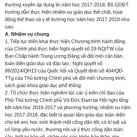
thường xuyên áp dụng từ năm học 2017-2018, Bộ GDĐT
hướng dẫn thực hiện nhiệm vụ giáo dục thể chất, hoạt
động thể thao và y tế trường học năm học 2017-2018 như
sau:
A. Nhiệm vụ chung
1. Tiếp tục triển khai thực hiện Chương trình hành động
của Chính phủ thực hiện Nghị quyết số 29-NQ/TW của
Ban Chấp hành Trung ương Đảng về đổi mới căn bản,
toàn diện giáo dục và đào tạo ; Nghị quyết số
88/2014/QH13 của Quốc hội và Quyết định số 404/QĐ-
TTg của Thủ tướng Chính phủ về đổi mới chương trình,
sách giáo khoa giáo dục phổ thông.
2. Tổ chức thực hiện nghiêm túc các ý kiến chỉ đạo của
Phó Thủ tướng Chính phủ Vũ Đức Đam tại Hội nghị tổng
kết năm học 2016-2017 và phương hướng, nhiệm vụ năm
học 2017-2018, đặc biệt là quan tâm giáo dục toàn diện
cho trẻ em, học sinh thành một công dân tốt, có trí tuệ và
có lòng yêu nước, thương nòi và ý thức công dân toàn
cầu, biết tự bảo vệ, chăm sóc sức khỏe bản thân, rèn