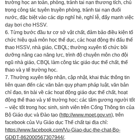
trường học an toàn, phòng, tránh tai nạn thương tích, chú
trọng công tác tuyên truyền phòng, tránh tai nạn đuối
nước, đặc biệt vào các dịp nghỉ hè, nghỉ lễ, đẩy mạnh việc
dạy bơi cho HSSV.
6. Từng bước đầu tư cơ sở vật chất, đảm bảo điều kiện tổ
chức hiệu quả môn học thể dục, các hoạt động thi đấu thể
thao HSSV, nhà giáo, CBQL; thường xuyên tổ chức bồi
dưỡng nâng cao năng lực, trình độ chuyên môn cho đội
ngũ nhà giáo, CBQL làm công tác giáo dục thể chất, thể
thao và y tế trường học.
7. Thường xuyên tiếp nhận, cập nhật, khai thác thông tin
liên quan đến các văn bản quy phạm pháp luật, văn bản
chỉ đạo, tin bài về các hoạt động
giáo
dục thể chất, hoạt
động thể thao và y tế trường học; các tấm gương người tốt
– việc tốt trong học sinh, sinh viên trên Cổng Thông tin của
Bộ Giáo dục và Đào tạo (
http://www.moet.gov.vn
), trên
facebook của Vụ Giáo dục Thể chất tại địa chỉ:
https://www.facebook.com/Vu-Giao-duc-the-chat-Bo-
GDĐT-862000567307944/
.