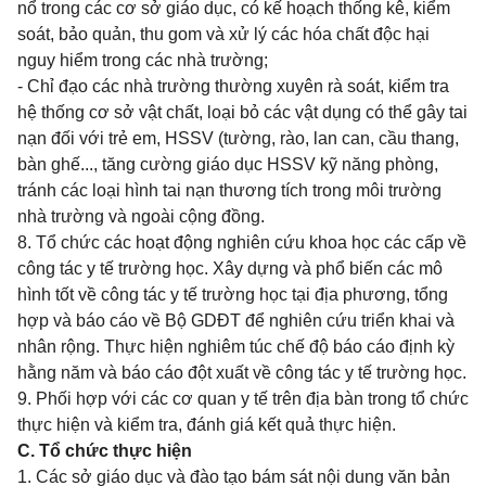
nổ trong các cơ sở giáo dục, có kế hoạch thống kê, kiểm
soát, bảo quản, thu gom và xử lý các hóa chất độc hại
nguy hiểm trong các nhà trường;
- Chỉ đạo các nhà trường thường xuyên rà soát, kiểm tra
hệ thống cơ sở vật chất, loại bỏ các vật dụng có thể gây tai
nạn đối với trẻ em, HSSV (tường, rào, lan can, cầu thang,
bàn ghế..., tăng cường giáo dục HSSV kỹ năng phòng,
tránh các loại hình tai nạn thương tích trong môi trường
nhà trường và ngoài cộng đồng.
8. Tổ chức các hoạt động nghiên cứu khoa học các cấp về
công tác y tế trường học. Xây dựng và phổ biến các mô
hình tốt về công tác y tế trường học tại địa phương, tổng
hợp và báo cáo về Bộ GDĐT để nghiên cứu triển khai và
nhân rộng. Thực hiện nghiêm túc chế độ báo cáo định kỳ
hằng năm và báo cáo đột xuất về công tác y tế trường học.
9. Phối hợp với các cơ quan y tế trên địa bàn trong tổ chức
thực hiện và kiểm tra, đánh giá kết quả thực hiện.
C. Tổ chức thực hiện
1. Các sở giáo dục và đào tạo bám sát nội dung văn bản