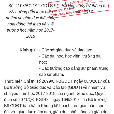
Số: 4108/BGDĐT-GDTC
Hà Nội, ngày 07 tháng 9
Hiệu lực: Đã biết
Tình trạng hiệu lực: Đã biết
V/v hướng dẫn thực hiện
năm 2017
nhiệm vụ giáo dục thể chất,
hoạt động thể thao và y tế
trường học năm học 2017-
2018
Kính gửi:
- Các sở giáo dục và đào tạo;
- Các đại học, học viện, trường đại
học;
- Các trường cao đẳng sư phạm, trung
cấp sư phạm.
Thực hiện Chỉ thị số 2699/CT-BGDĐT ngày 08/8/2017 của
Bộ trưởng Bộ Giáo dục và Đào tạo (GDĐT) về nhiệm vụ
chủ yếu năm học 2017-2018 của ngành Giáo dục; Quyết
định số 2071/QĐ-BGDĐT ngày 16/6/2017 của Bộ trưởng
Bộ GDĐT ban hành Khung kế hoạch thời gian năm học
đối với giáo dục mầm non, giáo dục phổ thông và giáo dục