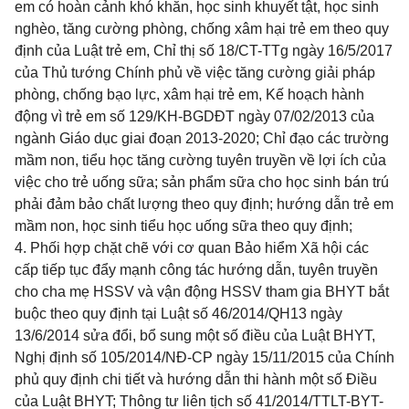
em có hoàn cảnh khó khăn, học sinh khuyết tật, học sinh
nghèo, tăng cường phòng, chống xâm hại trẻ em theo quy
định của Luật trẻ em,
Chỉ thị số 18/CT-TTg ngày 16/5/2017
của Thủ tướng Chính phủ về việc tăng cường giải pháp
phòng, chống bạo lực, xâm hại trẻ em
, Kế hoạch hành
động vì trẻ em số 129/KH-BGDĐT ngày
07/02/2013 của
ngành Giáo dục giai đoạn 2013-2020; Chỉ đạo các trường
mầm non, tiểu học tăng cường tuyên truyền về lợi ích của
việc cho trẻ uống sữa; sản phẩm sữa cho học sinh bán trú
phải đảm bảo chất lượng theo quy định; hướng dẫn trẻ em
mầm non, học sinh tiểu học uống sữa theo quy định;
4. Phối hợp chặt chẽ với cơ quan Bảo hiểm Xã hội các
cấp tiếp tục đẩy mạnh công tác hướng dẫn, tuyên truyền
cho cha mẹ HSSV và vận động HSSV tham gia BHYT bắt
buộc theo quy định tại Luật số 46/2014/QH13 ngày
13/6/2014 sửa đổi, bổ sung một số điều của Luật BHYT,
Nghị định số 105/2014/NĐ-CP ngày 15/11/2015 của Chính
phủ quy định chi tiết và hướng dẫn thi hành một số Điều
của Luật BHYT;
Thông tư
liên tịch số 41/2014/TTLT-BYT-