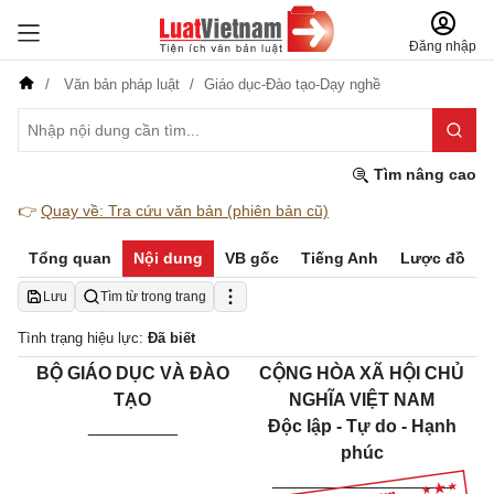
Đăng nhập
Văn bản pháp luật
Giáo dục-Đào tạo-Dạy nghề
Tìm nâng cao
👉
Quay về: Tra cứu văn bản (phiên bản cũ)
Tổng quan
Nội dung
VB gốc
Tiếng Anh
Lược đồ
Lưu
Tìm từ trong trang
Tình trạng hiệu lực:
Đã biết
BỘ GIÁO DỤC VÀ ĐÀO
CỘNG HÒA XÃ HỘI CHỦ
TẠO
NGHĨA VIỆT NAM
_________
Độc lập - Tự do - Hạnh
phúc
__________________