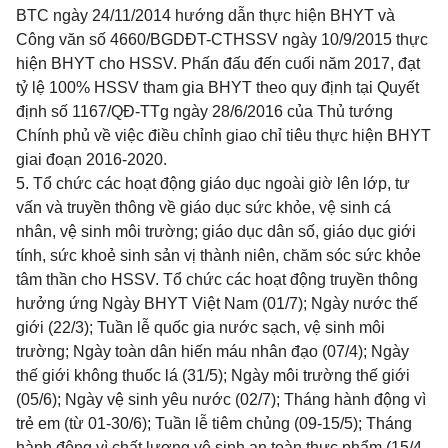
BTC ngày 24/11/2014 hướng dẫn thực hiện BHYT và
Công văn số 4660/BGDĐT-CTHSSV ngày 10/9/2015 thực
hiện BHYT cho HSSV. Phấn đấu đến cuối năm 2017, đạt
tỷ lệ 100% HSSV tham gia BHYT theo quy định tại Quyết
định số 1167/QĐ-TTg ngày 28/6/2016 của Thủ tướng
Chính phủ về việc điều chỉnh giao chỉ tiêu thực hiện BHYT
giai đoạn 2016-2020.
5. Tổ chức các hoạt động giáo dục ngoài giờ lên lớp, tư
vấn và truyền thông về giáo dục sức khỏe, vệ sinh cá
nhân, vệ sinh môi trường; giáo dục dân số, giáo dục giới
tính, sức khoẻ sinh sản vị thành niên, chăm sóc sức khỏe
tâm thần cho HSSV. Tổ chức các hoạt động truyền thông
hưởng ứng Ngày BHYT Việt Nam (01/7); Ngày nước thế
giới (22/3); Tuần lễ quốc gia nước sạch, vệ sinh môi
trường; Ngày toàn dân hiến máu nhân đạo (07/4); Ngày
thế giới không thuốc lá (31/5); Ngày môi trường thế giới
(05/6); Ngày vệ sinh yêu nước (02/7); Tháng hành động vì
trẻ em (từ 01-30/6); Tuần lễ tiêm chủng (09-15/5); Tháng
hành động vì chất lượng vệ sinh an toàn thực phẩm (15/4-