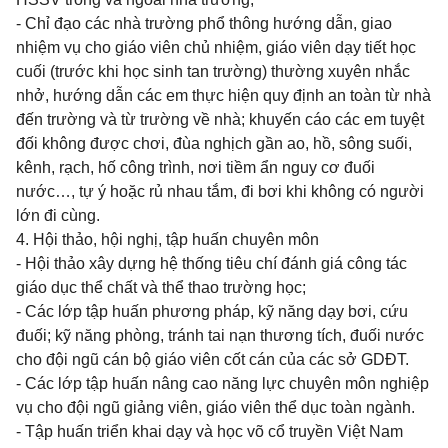
- Chỉ đạo các nhà trường phổ thông hướng dẫn, giao
nhiệm vụ cho giáo viên chủ nhiệm, giáo viên dạy tiết học
cuối (trước khi học sinh tan trường) thường xuyên nhắc
nhở, hướng dẫn các em thực hiện quy định an toàn từ nhà
đến trường và từ trường về nhà; khuyến cáo các em tuyệt
đối không được chơi, đùa nghịch gần ao, hồ, sông suối,
kênh, rạch, hố công trình, nơi tiềm ẩn nguy cơ đuối
nước…, tự ý hoặc rủ nhau tắm, đi bơi khi không có người
lớn đi cùng.
4. Hội thảo, hội nghị, tập huấn chuyên môn
- Hội thảo xây dựng hệ thống tiêu chí đánh giá công tác
giáo dục thể chất và thể thao trường học;
- Các lớp tập huấn phương pháp, kỹ năng dạy bơi, cứu
đuối; kỹ năng phòng, tránh tai nạn thương tích, đuối nước
cho đội ngũ cán bộ giáo viên cốt cán của các sở GDĐT.
- Các lớp tập huấn nâng cao năng lực chuyên môn nghiệp
vụ cho đội ngũ giảng viên, giáo viên thể dục toàn ngành.
- Tập huấn triển khai dạy và học võ cổ truyền Việt Nam