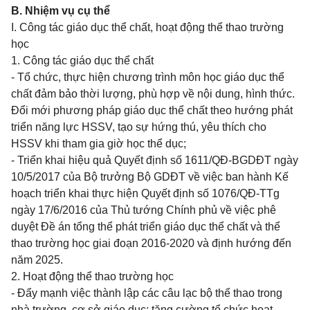
B. Nhiệm vụ cụ thể
I. Công tác giáo dục thể chất, hoạt động thể thao trường
học
1. Công tác giáo dục thể chất
- Tổ chức, thực hiện chương trình môn học giáo dục thể
chất đảm bảo thời lượng, phù hợp về nội dung, hình thức.
Đổi mới phương pháp giáo dục thể chất theo hướng phát
triển năng lực HSSV, tạo sự hứng thú, yêu thích cho
HSSV khi tham gia giờ học thể dục;
- Triển khai hiệu quả Quyết định số 1611/QĐ-BGDĐT ngày
10/5/2017 của Bộ trưởng Bộ GDĐT về việc ban hành Kế
hoạch triển khai thực hiện Quyết định số 1076/QĐ-TTg
ngày 17/6/2016 của Thủ tướng Chính phủ về việc phê
duyệt Đề án tổng thể phát triển giáo dục thể chất và thể
thao trường học giai đoạn 2016-2020 và định hướng đến
năm 2025.
2. Hoạt động thể thao trường học
- Đẩy mạnh việc thành lập các câu lạc bộ thể thao trong
nhà trường, cơ sở giáo dục; tăng cường tổ chức hoạt