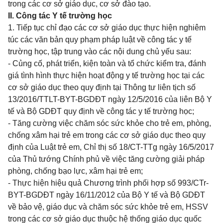
trong các cơ sở giáo dục, cơ sở đào tạo.
II. Công tác Y tế trường học
1. Tiếp tục chỉ đạo các cơ sở giáo dục thực hiện nghiêm
túc các văn bản quy phạm pháp luật về công tác y tế
trường học, tập trung vào các nội dung chủ yếu sau:
- Củng cố, phát triển, kiện toàn và tổ chức kiểm tra, đánh
giá tình hình thực hiện hoạt động y tế trường học tại các
cơ sở giáo dục theo quy định tại Thông tư liên tịch số
13/2016/TTLT-BYT-BGDĐT ngày 12/5/2016 của liên Bộ Y
tế và Bộ GDĐT quy định về công tác y tế trường học;
- Tăng cường việc chăm sóc sức khỏe cho trẻ em, phòng,
chống xâm hại trẻ em trong các cơ sở giáo dục theo quy
định của Luật trẻ em, Chỉ thị số 18/CT-TTg ngày 16/5/2017
của Thủ tướng Chính phủ về việc tăng cường giải pháp
phòng, chống bạo lực, xâm hại trẻ em;
- Thực hiện hiệu quả Chương trình phối hợp số 993/CTr-
BYT-BGDĐT ngày 16/11/2012 của Bộ Y tế và Bộ GDĐT
về bảo vệ, giáo dục và chăm sóc sức khỏe trẻ em, HSSV
trong các cơ sở giáo dục thuộc hệ thống giáo dục quốc