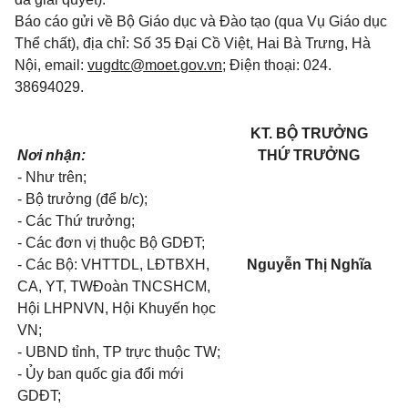
Báo cáo gửi về Bộ Giáo dục và Đào tạo (qua Vụ Giáo dục
Thể chất), địa chỉ: Số 35 Đại Cồ Việt, Hai Bà Trưng, Hà
Nội, email:
vugdtc@moet.gov.vn
; Điện thoại: 024.
38694029.
KT. BỘ TRƯỞNG
Nơi nhận:
THỨ TRƯỞNG
- Như trên;
- Bộ trưởng (để b/c);
- Các Thứ trưởng;
- Các đơn vị thuộc Bộ GDĐT;
- Các Bộ: VHTTDL, LĐTBXH,
Nguyễn Thị Nghĩa
CA, YT, TWĐoàn TNCSHCM,
Hội LHPNVN, Hội Khuyến học
VN;
- UBND tỉnh, TP trực thuộc TW;
- Ủy ban quốc gia đổi mới
GDĐT;