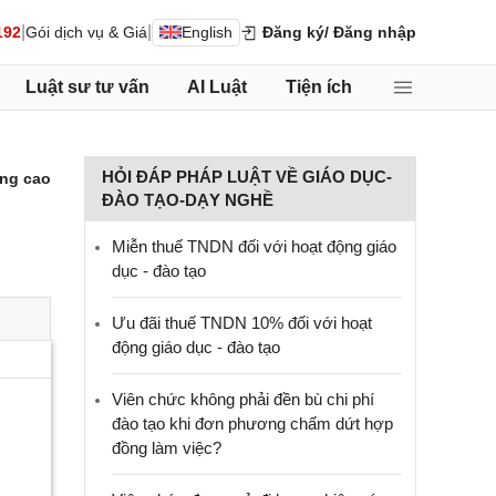
|
|
192
Gói dịch vụ & Giá
English
Đăng ký
/ Đăng nhập
Luật sư tư vấn
AI Luật
Tiện ích
HỎI ĐÁP PHÁP LUẬT VỀ GIÁO DỤC-
ng cao
ĐÀO TẠO-DẠY NGHỀ
Miễn thuế TNDN đối với hoạt động giáo
dục - đào tạo
Ưu đãi thuế TNDN 10% đối với hoạt
động giáo dục - đào tạo
Viên chức không phải đền bù chi phí
đào tạo khi đơn phương chấm dứt hợp
đồng làm việc?