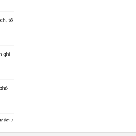
ch, tổ
h ghi
 phó
 thêm