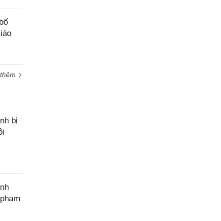
bố
iáo
 thêm
nh bị
ôi
ính
c phạm