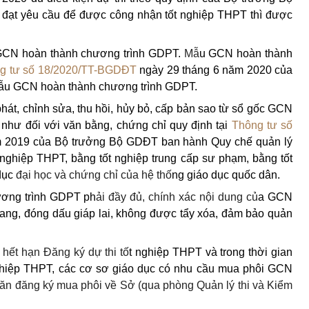
 đạt yêu cầu để được công nhận tốt nghiệp THPT thì được
 GCN hoàn thành chương trình GDPT.
Mẫ
u
GCN hoàn thành
g tư số 18/2020/TT-BGDĐT
ngày 29 tháng 6 năm 2020 của
ẫu GCN hoàn thành chương trình GDPT.
phát, chỉnh sửa, thu hồi, hủy bỏ, cấp bản sao từ sổ gốc GCN
như đối với văn bằng, chứng chỉ quy định tại
Thông tư số
m 2019 của Bộ trưởng Bộ GDĐT ban hành Quy chế quản lý
 nghiệp THPT, bằng tốt nghiệp trung cấp sư phạm, bằng tốt
dục
đại học và chứng chỉ của hệ thố
ng giáo dục quốc dân.
ơng trình GDPT ph
ải đầy đủ, chính xác nội dung củ
a GCN
ang, đóng dấu giáp lai, không được tẩy xóa, đảm bảo quản
i hết hạn Đăng ký dự thi tố
t nghiệp THPT và trong thời gian
 nghiệp THPT, các cơ sơ giáo dục có nhu cầu mua phôi GCN
ăn đăng ký mua phôi về Sở (qua phòng Quản lý thi và Kiểm