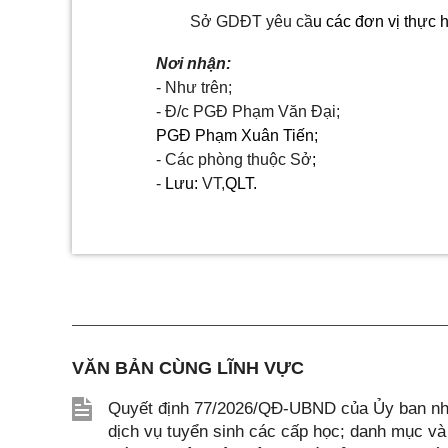
Sở GDĐT yêu cầ
u các đơn vị thực h
Nơi nhận:
- Như trên;
- Đ/c PGĐ Phạm Văn Đại;
PGĐ Phạm Xuân Tiến;
- Các phòng thuộc Sở
;
-
Lưu:
VT,
QLT.
VĂN BẢN CÙNG LĨNH VỰC
Quyết định 77/2026/QĐ-UBND của Ủy ban nhâ
dịch vụ tuyển sinh các cấp học; danh mục và