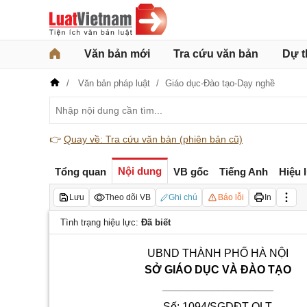
Văn bản mới
Tra cứu văn bản
Dự t
Văn bản pháp luật
Giáo dục-Đào tạo-Dạy nghề
👉
Quay về: Tra cứu văn bản (phiên bản cũ)
Nội dung
Tổng quan
VB gốc
Tiếng Anh
Hiệu 
Lưu
Theo dõi VB
Ghi chú
Báo lỗi
In
Tình trạng hiệu lực:
Đã biết
UBND
THÀNH PHỐ HÀ NỘI
SỞ GIÁO DỤC VÀ ĐÀO TẠO
__________________
Số: 1094/SGDĐT-QLT