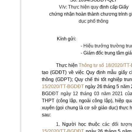
V/v: Thực hiện quy
định cấp Giấy
chứng nhận hoàn thành chương trình
g
dục phổ thông
Kính gửi:
- Hiệu trưởng trường tr
-
Giám đốc trung tâm giá
Thực hiện
Thông tư số 18/2020/T
tạo (GDĐT) về việc Quy định mẫu giấy 
thông (GDPT); Quy chế thi tốt nghiệp tr
15/2020/TT-BGDĐT
ngày 26 tháng 5 năm 2
BG
DĐT ngày 12 tháng 03 năm 2021 củ
THPT (công lập, ngoài công lập), hiệp qu
xuyên (gọi chung là cơ sở giáo dục) thự
sau:
1.
Người học thuộ
c các đối tượn
15/2020/TT-BGDĐT
ngày 26 tháng 5 năm 