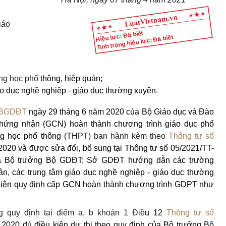
iáo
Hiệu lực: Đã biết
Tình trạng hiệu lực: Đã biết
ung học phổ
thông, hiệp quản;
o dục nghề nghiệp - giáo dục thường xuyên.
T-BGDĐT
ngày 29 tháng 6 năm 2020 của Bộ Giáo dục và Đào
chứng nhận (GCN) hoàn thành chương trình giáo dục phổ
ung học phổ thông (THP
T) ban hành kèm theo
Thông tư số
020 và được sửa đổi, bổ sung tại Thông tư số 05/2021/TT-
a Bộ trưởng Bộ GDĐT; Sở GDĐT hướng dẫn các trường
ản, các trung tâm giáo dục nghề nghiệp - giáo dục thường
c hiện quy định cấp GCN hoàn thành chương trình GDPT như
g quy định tại điểm a, b khoản 1 Điề
u 12
Thông tư số
2020 đủ điều kiện dự thi theo quy định của Bộ trưởng Bộ