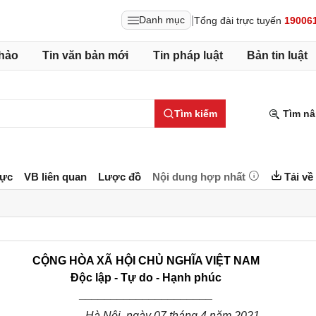
|
Danh mục
Tổng đài trực tuyến
19006
hảo
Tin văn bản mới
Tin pháp luật
Bản tin luật
Tìm kiếm
Tìm nâ
lực
VB liên quan
Lược đồ
Nội dung hợp nhất
Tải về
CỘNG HÒA XÃ HỘI CHỦ NGHĨA VIỆT NAM
Độc lập - Tự do - Hạnh phúc
_____________________
Hà Nội, ngày 07 tháng 4 năm 2021