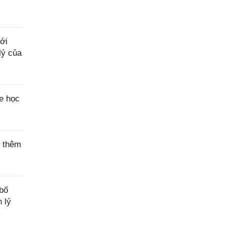
Yêu
cầu
hỗ trợ
ới
lý của
e học
c thêm
bố
 lý