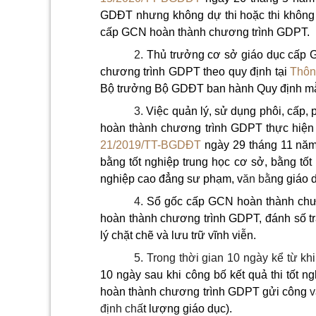
GDĐT nhưng không dự thi hoặc thi không
cấp GCN hoàn thành chương trình GDPT.
2.
Thủ trưởng cơ sở giáo dục cấp
chương trình GDPT theo quy định tại
Thôn
Bộ trưởng Bộ GDĐT ban hành Quy định m
3.
Việc quản lý, sử dụng phôi, cấp, 
hoàn thành chương trình GDPT thực hiện 
21/2019/TT-BGDĐT
ngày 29 tháng 11 nă
bằng tốt nghiệp trung học cơ sở, bằng tốt
nghiệp cao đẳng sư phạm, v
ăn bằ
ng giáo 
4.
Sổ gốc cấp GCN hoàn thành chư
hoàn thành chương trình GDPT, đánh số tr
lý chặt chẽ và lưu trữ vĩnh viễn.
5. Trong thời gian 10 ngày kể từ kh
10 ngày sau khi công bố kết quả thi tốt
hoàn thành chương trình GDPT gửi công
v
định chấ
t lượng giáo dục).