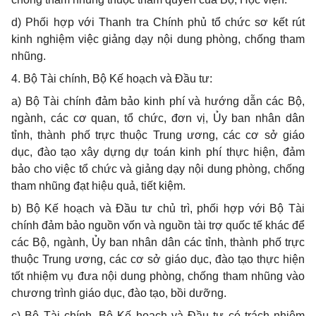
d)
Phối h
ợ
p với Thanh tra Chính phủ tổ chức sơ kết rút
kinh nghiệm việc giảng dạy nội dung phòng, chống tham
nhũng.
4.
Bộ Tài chính, Bộ Kế hoạch và Đầu tư:
a)
Bộ Tài chính đảm bảo kinh phí và hướng dẫn các Bộ,
ngành, các cơ quan, tổ chức, đơn vị, Ủy ban nhân dân
tỉnh, thành phố trực thuộc Trung ương, các cơ sở giáo
dục, đào tạo xây dựng dự toán kinh phí thực hiện, đảm
bảo
c
ho việc t
ổ
chức và giảng dạy nội dung phòng, ch
ố
ng
tham nhũng đạt hiệu quả, tiết kiệm.
b)
Bộ Kế hoạch và Đầu tư chủ trì, phối h
ợ
p với Bộ Tài
chính đảm bảo nguồn vốn và nguồn tài trợ quốc tế khác để
các Bộ, ngành,
Ủy
ban nhân dân các tỉnh, thành phố trực
thuộc Trung ương, các cơ sở giáo dục, đào tạo thực hiện
tốt nhiệm vụ đưa nội dung phòng, chống tham nhũng vào
chương trình giáo dục, đào tạo, bồi dưỡng.
c)
Bộ Tài chính, Bộ K
ế
hoạch và Đầu tư có trách nhiệm