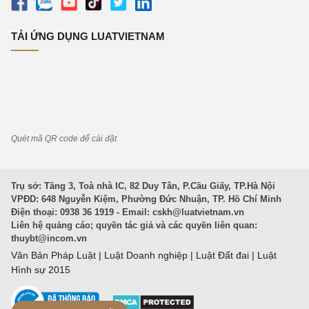
TẢI ỨNG DỤNG LUATVIETNAM
Quét mã QR code để cài đặt
Trụ sở: Tầng 3, Toà nhà IC, 82 Duy Tân, P.Cầu Giấy, TP.Hà Nội
VPĐD: 648 Nguyễn Kiệm, Phường Đức Nhuận, TP. Hồ Chí Minh
Điện thoại: 0938 36 1919 - Email:
cskh@luatvietnam.vn
Liên hệ quảng cáo; quyền tác giả và các quyền liên quan:
thuybt@incom.vn
Văn Bản Pháp Luật
|
Luật Doanh nghiệp
|
Luật Đất đai
|
Luật
Hình sự 2015