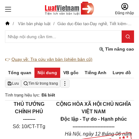
Đăng nhập
Văn bản pháp luật
Giáo dục-Đào tạo-Dạy nghề,
Tiết kiệm-Phòng, chống tham nhũng, lãng phí
Tìm nâng cao
👉
Quay về: Tra cứu văn bản (phiên bản cũ)
Tổng quan
Nội dung
VB gốc
Tiếng Anh
Lược đồ
Lưu
Tìm từ trong trang
Tình trạng hiệu lực:
Đã biết
THỦ TƯỚNG
CỘNG HÒA XÃ HỘI CHỦ NGHĨA
CHÍNH PHỦ
VIỆT NAM
--------
Độc lập - Tự do - Hạnh phúc
Số: 10/CT-TTg
----------------
-----------
Hà Nội, ngày
12
tháng 0
6
năm