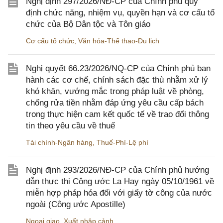
Nghị định 297/2026/NĐ-CP của Chính phủ quy
định chức năng, nhiệm vụ, quyền hạn và cơ cấu tổ
chức của Bộ Dân tộc và Tôn giáo
Cơ cấu tổ chức
,
Văn hóa-Thể thao-Du lịch
Nghị quyết 66.23/2026/NQ-CP của Chính phủ ban
hành các cơ chế, chính sách đặc thù nhằm xử lý
khó khăn, vướng mắc trong pháp luật về phòng,
chống rửa tiền nhằm đáp ứng yêu cầu cấp bách
trong thực hiện cam kết quốc tế về trao đổi thông
tin theo yêu cầu về thuế
Tài chính-Ngân hàng
,
Thuế-Phí-Lệ phí
Nghị định 293/2026/NĐ-CP của Chính phủ hướng
dẫn thực thi Công ước La Hay ngày 05/10/1961 về
miễn hợp pháp hóa đối với giấy tờ công của nước
ngoài (Công ước Apostille)
Ngoại giao
,
Xuất nhập cảnh