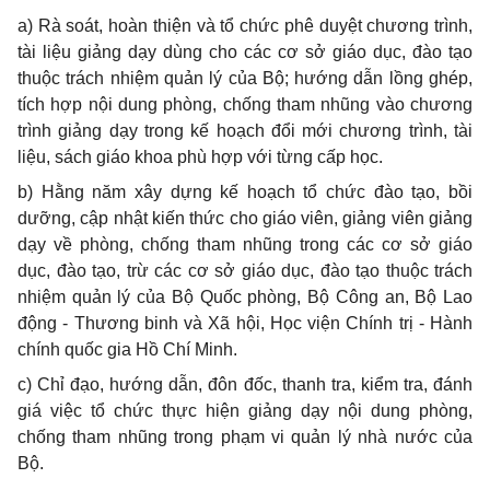
a)
Rà soát, hoàn thiện và tổ chức phê duyệt chương trình,
tài liệu giảng dạy dùng cho các cơ sở giáo dục, đào tạo
thuộc trách nhiệm quản lý của Bộ; hướng dẫn lồng ghép,
tích hợp nội dung phòng, ch
ố
ng tham nhũng vào chương
trình giảng dạy trong kế hoạch đ
ổ
i mới chương trình, tài
liệu, sách giáo khoa phù hợp với từng c
ấ
p học.
b)
Hằng năm xây dựng kế hoạch tổ chức đào tạo, bồi
dưỡng, cập nhật kiến thức cho giáo viên, giảng viên giảng
dạy v
ề
phòng, ch
ố
ng tham nhũng trong các cơ sở giáo
dục, đào tạo, trừ các cơ sở giáo dục, đào tạo thuộc trách
nhiệm quản lý của Bộ Quốc phòng, Bộ Công an, Bộ Lao
động - Thương binh và Xã hội, Học viện Chính trị - Hành
chính quốc gia H
ồ
Chí Minh.
c)
Chỉ đạo, hướng dẫn, đôn đốc, thanh tra, kiểm tra, đánh
giá việc tổ chức thực hiện giảng dạy nội dung phòng,
chống th
a
m nhũng trong phạm vi quản lý nhà nước của
Bộ.