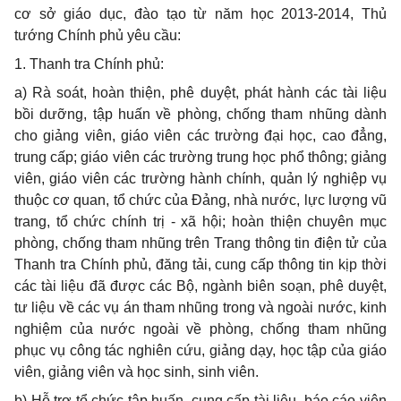
cơ sở giáo dục, đào tạo từ năm học 2013-2014, Thủ
tướng Chính phủ yêu cầu:
1.
Thanh tra Chính phủ:
a)
Rà soát, hoàn thiện, phê duyệt, phá
t
hành các tài liệu
bồi dưỡng, tập hu
ấ
n v
ề
phòng, ch
ố
ng tham nhũng dành
cho giảng viên, giáo viên các trường đại học, cao đẳng,
trung cấp; giáo viên các trường trung học phổ thông; giảng
viên, giáo viên các trường hành chính, quản lý nghiệp vụ
thuộc cơ quan, t
ổ
chức của Đảng, nhà nước, lực lượng vũ
trang, t
ổ
chức chính trị - xã hội; hoàn thiện chuyên mục
phòng, chống tham nhũng trên Trang thông tin điện tử của
Thanh tra Chính phủ, đăng tải, cung cấp thông tin kịp thời
các tài liệu đã được các Bộ, ngành biên soạn, phê duyệt,
tư liệu về các vụ án tham nhũng trong và ngoài nước, kinh
nghiệm của nước ngoài về phòng, chống tham nhũng
phục vụ công tác nghiên cứu, giảng dạy, học tập của giáo
viên, giảng viên và học sinh, sinh viên.
b)
Hỗ trợ tổ chức tập huấn, cung cấp tài liệu, báo cáo viên