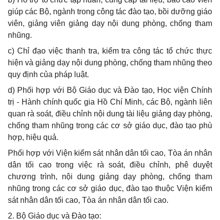
giúp các Bộ, ngành trong công tác đào tạo, b
ồi
dưỡng giáo
viên, giảng viên giảng dạy nội dung phòng,
chống
tham
nhũng.
c)
Chỉ đạo việc thanh tra, kiểm tra công tác tổ chức thực
hiện và giảng dạy nội dung phòng, ch
ố
ng tham nhũng theo
quy định của pháp luật.
d)
Phối hợp với Bộ Giáo dục và Đào tạo, Học viện Chính
trị - Hành chính quốc gia Hồ Chí Minh, các Bộ, ngành liên
quan rà soát, điều chỉnh nội dung tài liệu giảng dạy phòng,
chống tham nhũng trong các cơ sở giáo dục, đào tạo phù
h
ợ
p, hiệu quả.
Phối h
ợ
p với Viện
k
iểm sát nhân dân tối cao, T
òa
án nhân
dân t
ố
i cao trong việc rà soát, điều chỉnh, phê duyệt
chương trình, nội dung giảng dạy phòng, chống tham
nhũng trong các cơ sở giáo dục, đào tạo thuộc Viện
k
iểm
sát nhân dân tối cao, T
òa
án nhân dân t
ố
i cao.
2.
Bộ Giáo dục và Đào tạo: