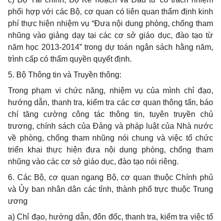
phối h
ợ
p với các Bộ, cơ quan có liên quan thẩm định kinh
phí thực hiện nhiệm vụ “Đưa nội dung phòng, chống tham
nhũng vào giảng dạy tại các cơ sở giáo dục, đào tạo từ
năm học 2013-2014” trong dự toán ngân sách hằng năm,
trình c
ấ
p có th
ẩ
m quyền quyết định.
5.
Bộ Thông tin và Truyền thông:
Trong phạm vi chức năng, nhiệm vụ của mình chỉ đạo,
hướng dẫn, thanh tra, kiểm tra các cơ quan thông t
ấ
n, báo
chí tăng cường công tác thông tin, tuyên truyền chủ
trương, chính sách của Đảng và pháp luật của Nhà nước
v
ề
phòng, chống tham nhũng nói chung và việc tổ chức
triển khai thực hiện đưa nội dung phòng, chống tham
nhũng vào các cơ sở giáo dục, đào tạo nói riêng.
6.
Các Bộ, cơ quan ngang Bộ, cơ quan thuộc Chính phủ
và
Ủy
ban nhân dân các tỉnh, thành phố trực thuộc Trung
ương
a)
Chỉ đạo, hướng dẫ
n
, đôn đốc, thanh tra, kiểm tra việc tổ