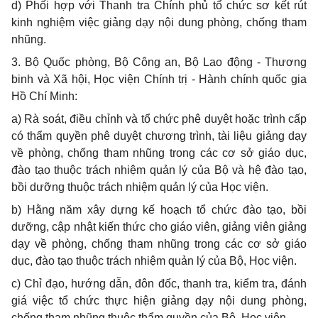
d)
Phối hợp với Thanh tra Chính phủ tổ chức sơ kết rút
kinh nghiệm việc giảng dạy nội dung phòng, chống tham
nhũng.
3.
Bộ Quốc phòng, Bộ Công an, Bộ Lao động - Thương
binh và Xã hội, Học viện Chính trị - Hành chính quốc gia
Hồ Chí Minh:
a)
Rà soát, điều chỉnh và tổ chức phê duyệt hoặc trình cấp
có thẩm quyền phê duyệt chương trình, tài liệu giảng dạy
v
ề
phòng, ch
ố
ng tham nhũng trong các cơ sở giáo dục,
đào tạo thuộc trách nhiệm quản lý của Bộ và hệ đào tạo,
bồi dưỡng thuộc trách nhiệm quản lý của Học viện.
b)
Hằng năm xây dựng kế hoạch tổ chức đào tạo, bồi
dưỡng, cập nhật kiến thức cho giáo viên, giảng viên giảng
dạy về phòng, ch
ố
ng tham nhũng trong các cơ sở giáo
dục, đào tạo thuộc trách nhiệm quản lý của Bộ, Học viện.
c)
Chỉ đạo, hướng dẫn, đôn đốc, thanh tra, kiểm tra, đánh
giá việc tổ chức thực hiện giảng dạy nội dung phòng,
ch
ố
ng tham nhũng thuộc th
ẩ
m quyền của Bộ, Học viện.