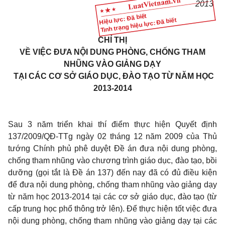
201
3
Hiệu lực: Đã biết
Tình trạng hiệu lực: Đã biết
CHỈ THỊ
VỀ VIỆC ĐƯA NỘI DUNG PHÒNG, CHỐNG THAM
NHŨNG VÀO GIẢNG DẠY
TẠI CÁC CƠ SỞ GIÁO DỤC, ĐÀO TẠO TỪ NĂM HỌC
2013-2014
Sau
3 năm triển khai thí điểm thực hiện Quyết định
137/2009/QĐ-TTg ngày 02 tháng 12 năm 2009 của Thủ
tướng Chính phủ phê duyệt Đề án đưa nội dung phòng,
chống tham nhũng vào chương trình giáo dục, đào tạo, bồi
dưỡng (gọi tắt là Đề án 137) đến nay đã có đủ điều kiện
để đưa nội dung phòng, chống tham nhũng vào giảng dạy
từ năm học 2013-2014 tại các cơ sở giáo dục, đào tạo (t
ừ
cấp trung học phổ thông trở lên). Để thực hiện tốt việc đưa
nội dung phòng, ch
ố
ng tham nhũng vào giảng dạy tại các