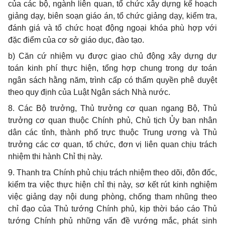
của các bộ, ngành liên quan, tổ chức xây dựng kế hoạch
giảng dạy, biên soạn giáo án, tổ chức giảng dạy, ki
ể
m tra,
đánh giá và t
ổ
chức hoạt động ngoại kh
óa
phù hợp với
đặc đi
ể
m của cơ sở giáo dục, đào tạo.
b)
Căn cứ nhiệm vụ được giao chủ động xây dựng dự
toán kinh phí thực hiện, tổng h
ợ
p chung trong dự toán
ngân sách hằng năm, trình cấp có thẩm quyền phê duyệt
theo quy định của Luật Ngân sách Nhà nước.
8.
Các Bộ trưởng, Thủ trưởng cơ quan ngang Bộ, Thủ
trưởng cơ quan thuộc Chính phủ, Chủ tịch Ủy ban nhân
dân các tỉnh, thành phố trực thuộc Trung ương và Thủ
trưởng các cơ quan, tổ chức, đơn vị liên quan chịu trách
nhiệm thi hành Chỉ thị này.
9.
Thanh tra Chính phủ chịu trách nhiệm theo dõi, đôn đốc,
kiểm tra việc thực hiện chỉ thị này, sơ kết rút kinh nghiệm
việc giảng dạy nội dung phòng, chống tham nhũng theo
chỉ đạo của Thủ tướng Chính
phủ, kịp thời báo cáo Thủ
tướng Chính phủ những vấn đề vướng mắc, phát sinh