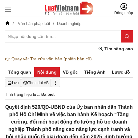
Đăng nhập
Văn bản pháp luật
Doanh nghiệp
Tìm nâng cao
👉
Quay về: Tra cứu văn bản (phiên bản cũ)
Tổng quan
Nội dung
VB gốc
Tiếng Anh
Lược đồ
Lưu
Theo dõi VB
Tình trạng hiệu lực:
Đã biết
Quyết định 520/QĐ-UBND của Ủy ban nhân dân Thành
phố Hồ Chí Minh về việc ban hành Kế hoạch “Tăng
cường, đổi mới hoạt động đo lường hỗ trợ doanh
nghiệp Thành phố nâng cao năng lực cạnh tranh và
hội nhập quốc tế giai đoạn đến năm 2025, định hướng