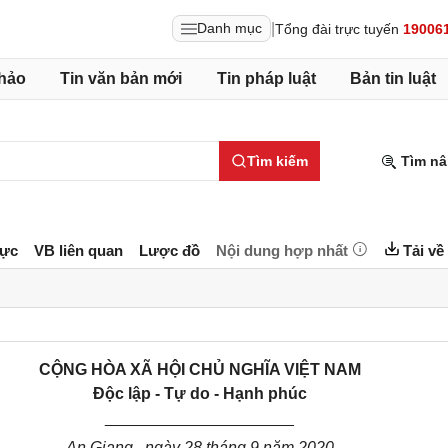
|
Danh mục
Tổng đài trực tuyến
19006
hảo
Tin văn bản mới
Tin pháp luật
Bản tin luật
Tìm kiếm
Tìm nâ
lực
VB liên quan
Lược đồ
Nội dung hợp nhất
Tải về
CỘNG HÒA XÃ HỘI CHỦ NGHĨA VIỆT NAM
Độc lập - Tự do - Hạnh phúc
_____________________
An Giang , ngày 28 tháng 9 năm 2020