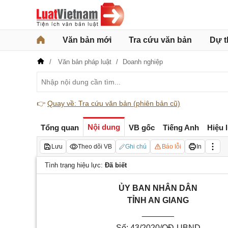
Văn bản mới
Tra cứu văn bản
Dự t
Văn bản pháp luật
Doanh nghiệp
👉
Quay về: Tra cứu văn bản (phiên bản cũ)
Nội dung
Tổng quan
VB gốc
Tiếng Anh
Hiệu 
Lưu
Theo dõi VB
Ghi chú
Báo lỗi
In
Tình trạng hiệu lực:
Đã biết
ỦY BAN NHÂN DÂN
TỈNH AN GIANG
_______
Số: 43/2020/QĐ-UBND