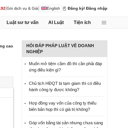
|
|
192
Gói dịch vụ & Giá
English
Đăng ký
/ Đăng nhập
Luật sư tư vấn
AI Luật
Tiện ích
HỎI ĐÁP PHÁP LUẬT VỀ DOANH
ng cao
NGHIỆP
Muốn mở tiệm cầm đồ thì cần phải đáp
ứng điều kiện gì?
Chủ tịch HĐQT bị tạm giam thì có điều
hành công ty được không?
Hợp đồng vay vốn của công ty thiếu
biên bản họp thì có giá trị không?
Góp vốn bằng tài sản nhưng chưa sang