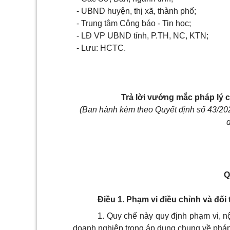
- UBND huyện, thị xã, thành phố;
- Trung tâm Công báo - Tin học;
- LĐ VP UBND tỉnh, P.TH, NC, KTN;
- Lưu: HCTC.
Trả lời vướng mắc pháp lý c
(Ban hành kèm theo Quyết định số 43/2
Q
Điều 1. Phạm vi điều chỉnh và đố
1. Quy chế này quy định phạm vi, nộ
doanh nghiệp trong áp dụng chung về pháp 