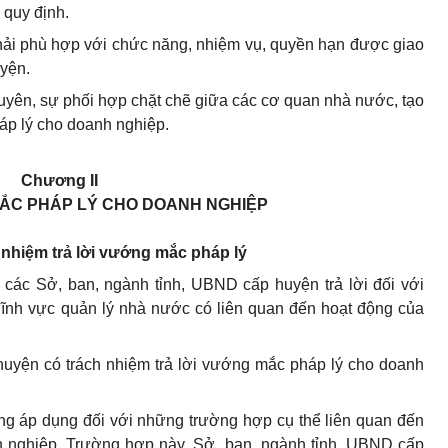
 quy định.
phải phù hợp với chức năng, nhiệm vụ, quyền hạn được giao
yện.
uyên, sự phối hợp chặt chẽ giữa các cơ quan nhà nước, tạo
háp lý cho doanh nghiệp.
Chương II
ẮC PHÁP LÝ CHO DOANH NGHIỆP
 nhiệm trả lời vướng mắc pháp lý
u các Sở, ban, ngành tỉnh, UBND cấp huyện
trả lời đối với
lĩnh vực quản lý nhà nước có liên quan đến hoạt động của
huyện có trách nhiệm trả lời vướng mắc pháp lý cho doanh
ng áp dụng đối với những trường hợp cụ thể liên quan đến
h nghiệp
. Trường hợp này, Sở, ban, ngành tỉnh, UBND cấp