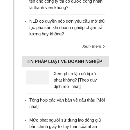
tên cho công ty thì có được công nhận
là thành viên không?
NLĐ có quyền nộp đơn yêu cầu mở thủ
tục phá sản khi doanh nghiệp chậm trả
lương hay không?
Xem thêm
TIN PHÁP LUẬT VỀ DOANH NGHIỆP
Xem phim lậu có bị xử
phạt không? [Theo quy
định mới nhất]
Tổng hợp các văn bản về đấu thầu [Mới
nhất]
Mức phạt người sử dụng lao động giữ
bản chính giấy tờ tùy thân của nhân