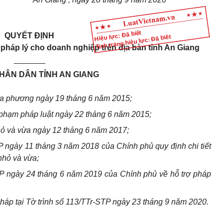
Hiệu lực: Đã biết
QUYẾT ĐỊNH
Tình trạng hiệu lực: Đã biết
pháp lý cho doanh nghiệp trên địa bàn tỉnh An Giang
_______
HÂN DÂN TỈNH AN GIANG
ịa phương ngày 19 tháng 6 năm 2015;
phạm pháp luật ngày 22 tháng 6 năm 2015;
hỏ và vừa ngày 12 tháng 6 năm 2017;
ngày 11 tháng 3 năm 2018 của Chính phủ quy định chi tiết
nhỏ và vừa;
P ngày 24 tháng 6 năm 2019 của Chính phủ về hỗ trợ pháp
áp tại Tờ trình số 113/TTr-STP ngày 23 tháng 9 năm 2020.