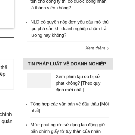
tên cho công ty thì có được công nhận
là thành viên không?
NLĐ có quyền nộp đơn yêu cầu mở thủ
tục phá sản khi doanh nghiệp chậm trả
lương hay không?
Xem thêm
TIN PHÁP LUẬT VỀ DOANH NGHIỆP
 thế
iệp
Xem phim lậu có bị xử
phạt không? [Theo quy
định mới nhất]
Tổng hợp các văn bản về đấu thầu [Mới
nhất]
chính
g quản
Mức phạt người sử dụng lao động giữ
bản chính giấy tờ tùy thân của nhân