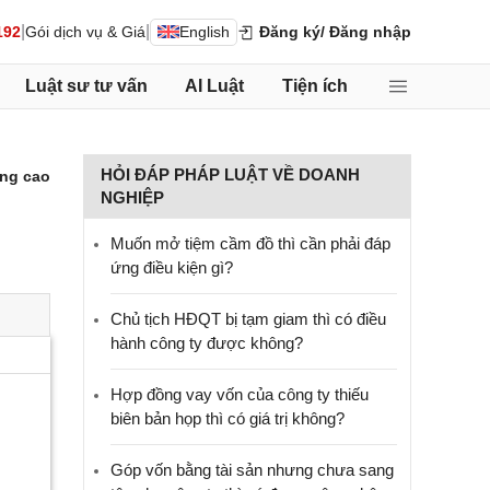
|
|
192
Gói dịch vụ & Giá
English
Đăng ký
/ Đăng nhập
Luật sư tư vấn
AI Luật
Tiện ích
HỎI ĐÁP PHÁP LUẬT VỀ DOANH
ng cao
NGHIỆP
Muốn mở tiệm cầm đồ thì cần phải đáp
ứng điều kiện gì?
Chủ tịch HĐQT bị tạm giam thì có điều
hành công ty được không?
Hợp đồng vay vốn của công ty thiếu
biên bản họp thì có giá trị không?
Góp vốn bằng tài sản nhưng chưa sang