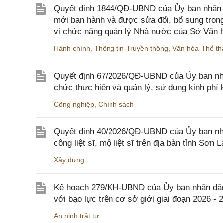
Quyết định 1844/QĐ-UBND của Ủy ban nhân d
mới ban hành và được sửa đổi, bổ sung trong
vi chức năng quản lý Nhà nước của Sở Văn h
Hành chính
,
Thông tin-Truyền thông
,
Văn hóa-Thể tha
Quyết định 67/2026/QĐ-UBND của Ủy ban nhâ
chức thực hiện và quản lý, sử dụng kinh phí 
Công nghiệp
,
Chính sách
Quyết định 40/2026/QĐ-UBND của Ủy ban nhân
công liệt sĩ, mộ liệt sĩ trên địa bàn tỉnh Sơn L
Xây dựng
Kế hoạch 279/KH-UBND của Ủy ban nhân dân 
với bạo lực trên cơ sở giới giai đoạn 2026 - 
An ninh trật tự