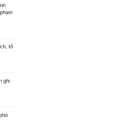
ính
c phạm
ch, tổ
h ghi
 phó