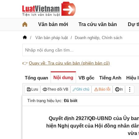
Văn bản mới
Tra cứu văn bản
Dự t
Văn bản pháp luật
Doanh nghiệp,
Chính sách
👉
Quay về: Tra cứu văn bản (phiên bản cũ)
Nội dung
Tổng quan
VB gốc
Tiếng Anh
Hiệu 
Lưu
Theo dõi VB
Ghi chú
Báo lỗi
In
Tình trạng hiệu lực:
Đã biết
Quyết định 2927/QĐ-UBND của Ủy ban n
hiện Nghị quyết của Hội đồng nhân dân
vừa 