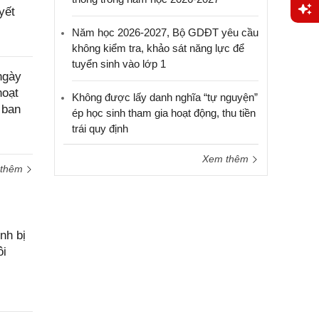
yết
Năm học 2026-2027, Bộ GDĐT yêu cầu
Yêu
không kiểm tra, khảo sát năng lực để
cầu
tuyển sinh vào lớp 1
hỗ trợ
ngày
hoạt
Không được lấy danh nghĩa “tự nguyện”
 ban
ép học sinh tham gia hoạt động, thu tiền
trái quy định
Xem thêm
 thêm
nh bị
ôi