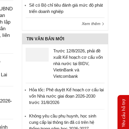
Sẽ có Bộ chỉ tiêu đánh giá mức độ phát
Đ-UBND
triển doanh nghiệp
uan
h lập
Xem thêm
dân
 liên
TIN VĂN BẢN MỚI
Trước 12/8/2026, phải đề
xuất Kế hoạch cơ cấu vốn
o
nhà nước tại BIDV,
VietinBank và
 Lai
Vietcombank
Hỏa tốc: Phê duyệt Kế hoạch cơ cấu lại
vốn Nhà nước giai đoạn 2026-2030
 2026-
trước 31/8/2026
Không yêu cầu phụ huynh, học sinh
cung cấp lại thông tin đã có trên hệ
hính
thống trong năm học 2026-2027