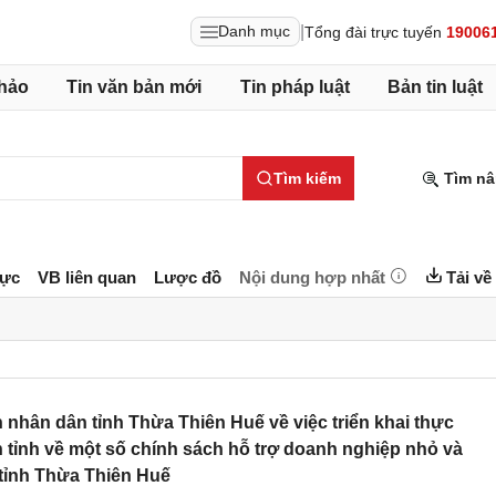
|
Danh mục
Tổng đài trực tuyến
19006
hảo
Tin văn bản mới
Tin pháp luật
Bản tin luật
Tìm kiếm
Tìm nâ
lực
VB liên quan
Lược đồ
Nội dung hợp nhất
Tải về
hân dân tỉnh Thừa Thiên Huế về việc triển khai thực
 tỉnh về một số chính sách hỗ trợ doanh nghiệp nhỏ và
tỉnh Thừa Thiên Huế