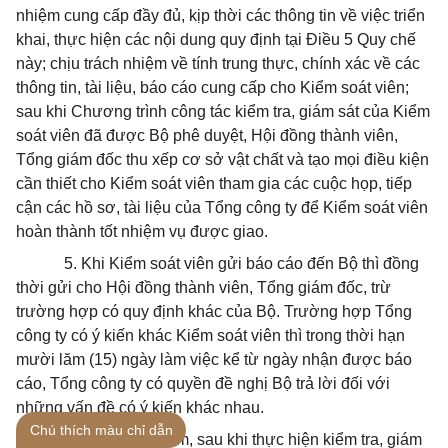
nhiệm cung cấp đầy đủ, kịp thời các thông tin về việc triển
khai, thực hiện các nội dung quy định tại Điều 5 Quy chế
này; chịu trách nhiệm về tính trung thực, chính xác về các
thông tin, tài liệu, báo cáo cung cấp cho Kiểm soát viên;
sau khi Chương trình công tác kiểm tra, giám sát của Kiểm
soát viên đã được Bộ phê duyệt, Hội đồng thành viên,
Tổng giám đốc thu xếp cơ sở vật chất và tạo mọi điều kiện
cần thiết cho Kiểm soát viên tham gia các cuộc họp, tiếp
cận các hồ sơ, tài liệu của Tổng công ty để Kiểm soát viên
hoàn thành tốt nhiệm vụ được giao.
5. Khi Kiểm soát viên gửi báo cáo đến Bộ thì đồng
thời gửi cho Hội đồng thành viên, Tổng giám đốc, trừ
trường hợp có quy định khác của Bộ. Trường hợp Tổng
công ty có ý kiến khác Kiểm soát viên thì trong thời hạn
mười lăm (15) ngày làm việc kể từ ngày nhận được báo
cáo, Tổng công ty có quyền đề nghị Bộ trả lời đối với
những vấn đề có ý kiến khác nhau.
Chú thích màu chỉ dẫn
6. Hàng quý, năm, sau khi thực hiện kiểm tra, giám