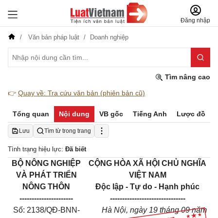
Đăng nhập
Văn bản pháp luật
Doanh nghiệp
Tìm nâng cao
👉
Quay về: Tra cứu văn bản (phiên bản cũ)
Tổng quan
Nội dung
VB gốc
Tiếng Anh
Lược đồ
Lưu
Tìm từ trong trang
Tình trạng hiệu lực:
Đã biết
BỘ NÔNG NGHIỆP
CỘNG HÒA XÃ HỘI CHỦ NGHĨA
VÀ PHÁT TRIỂN
VIỆT NAM
NÔNG THÔN
Độc lập - Tự do - Hạnh phúc
----------------------
-------------------------------
Số: 2138/QĐ-BNN-
Hà Nội, ngày 19 tháng 09 năm