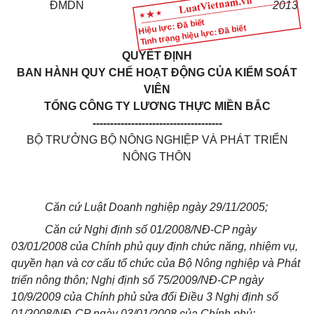
ĐMDN
2013
Hiệu lực: Đã biết
Tình trạng hiệu lực: Đã biết
QUYẾT ĐỊNH
BAN HÀNH QUY CHẾ HOẠT ĐỘNG CỦA KIỂM SOÁT
VIÊN
TỔNG CÔNG TY LƯƠNG THỰC MIỀN BẮC
-------------------------------------
BỘ TRƯỞNG BỘ NÔNG NGHIỆP VÀ PHÁT TRIỂN
NÔNG THÔN
Căn cứ Luật Doanh nghiệp ngày 29/11/2005;
Căn cứ Nghị định số 01/2008/NĐ-CP ngày
03/01/2008 của Chính phủ quy định chức năng, nhiệm vụ,
quyền hạn và cơ cấu tổ chức của Bộ Nông nghiệp và Phát
triển nông thôn; Nghị định số 75/2009/NĐ-CP ngày
10/9/2009 của Chính phủ sửa đổi Điều 3 Nghị định số
01/2008/NĐ-CP ngày 03/01/2008 của Chính phủ;