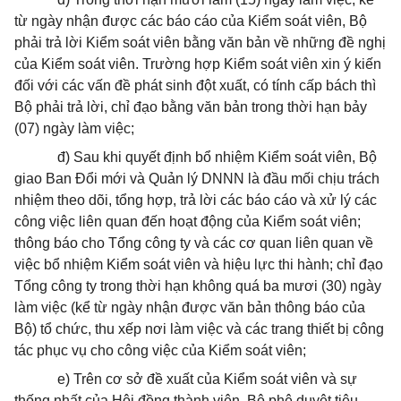
từ ngày nhận được các báo cáo của Kiểm soát viên, Bộ
phải trả lời Kiểm soát viên bằng văn bản về những đề nghị
của Kiểm soát viên. Trường hợp Kiểm soát viên xin ý kiến
đối với các vấn đề phát sinh đột xuất, có tính cấp bách thì
Bộ phải trả lời, chỉ đạo bằng văn bản trong thời hạn bảy
(07) ngày làm việc;
đ) Sau khi quyết định bổ nhiệm Kiểm soát viên, Bộ
giao Ban Đổi mới và Quản lý DNNN là đầu mối chịu trách
nhiệm theo dõi, tổng hợp, trả lời các báo cáo và xử lý các
công việc liên quan đến hoạt động của Kiểm soát viên;
thông báo cho Tổng công ty và các cơ quan liên quan về
việc bổ nhiệm Kiểm soát viên và hiệu lực thi hành; chỉ đạo
Tổng công ty trong thời hạn không quá ba mươi (30) ngày
làm việc (kể từ ngày nhận được văn bản thông báo của
Bộ) tổ chức, thu xếp nơi làm việc và các trang thiết bị công
tác phục vụ cho công việc của Kiểm soát viên;
e) Trên cơ sở đề xuất của Kiểm soát viên và sự
thống nhất của Hội đồng thành viên, Bộ phê duyệt tiêu