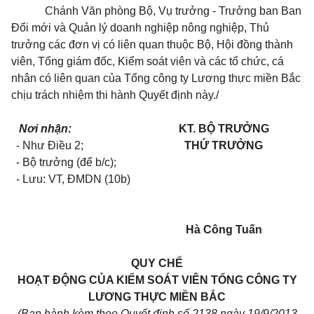
Chánh Văn phòng Bộ, Vụ trưởng - Trưởng ban Ban
Đổi mới và Quản lý doanh nghiệp nông nghiệp, Thủ
trưởng các đơn vị có liên quan thuộc Bộ, Hội đồng thành
viên, Tổng giám đốc, Kiểm soát viên và các tổ chức, cá
nhân có liên quan của Tổng công ty Lương thực miền Bắc
chịu trách nhiệm thi hành Quyết định này./
Nơi nhận:
KT. BỘ TRƯỞNG
- Như Điều 2;
THỨ TRƯỞNG
- Bộ trưởng (để b/c);
- Lưu: VT, ĐMDN (10b)
Hà Công Tuấn
QUY CHẾ
HOẠT ĐỘNG CỦA KIỂM SOÁT VIÊN TỔNG CÔNG TY
LƯƠNG THỰC MIỀN BẮC
(Ban hành kèm theo Quyết định số 2138 ngày 19/9/2013