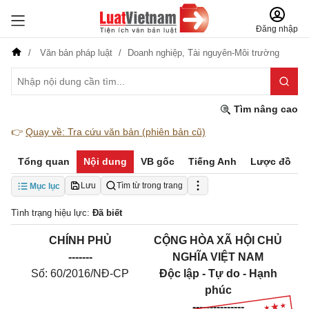
Đăng nhập
Văn bản pháp luật
Doanh nghiệp,
Tài nguyên-Môi trường
Tìm nâng cao
👉
Quay về: Tra cứu văn bản (phiên bản cũ)
Tổng quan
Nội dung
VB gốc
Tiếng Anh
Lược đồ
Lưu
Tìm từ trong trang
Mục lục
Tình trạng hiệu lực:
Đã biết
CHÍNH PHỦ
CỘNG HÒA XÃ HỘI CHỦ
-------
NGHĨA VIỆT NAM
Số: 60/2016/NĐ-CP
Độc lập - Tự do - Hạnh
phúc
---------------