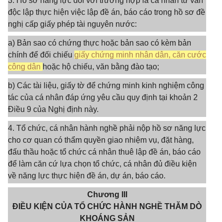
3. Hồ sơ năng lực đối với trường hợp là cá nhân tư vấn
độc lập thực hiện việc lập đề án, báo cáo trong hồ sơ đề
nghị cấp giấy phép tài nguyên nước:
a) Bản sao có chứng thực hoặc bản sao có kèm bản
chính để đối chiếu
giấy chứng minh nhân dân, căn cước
công dân
hoặc hộ chiếu, văn bằng đào tạo;
b) Các tài liệu, giấy tờ để chứng minh kinh nghiệm công
tác của cá nhân đáp ứng yêu cầu quy định tại khoản 2
Điều 9 của Nghị định này.
4. Tổ chức, cá nhân hành nghề phải nộp hồ sơ năng lực
cho cơ quan có thẩm quyền giao nhiệm vụ, đặt hàng,
đấu thầu hoặc tổ chức cá nhân thuê lập đề án, báo cáo
để làm căn cứ lựa chọn tổ chức, cá nhân đủ điều kiện
về năng lực thực hiện đề án, dự án, báo cáo.
Chương III
ĐIỀU KIỆN CỦA TỔ CHỨC HÀNH NGHỀ THĂM DÒ
KHOÁNG SẢN