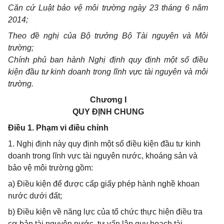
Căn cứ Luật bảo vệ môi trường ngày 23
tháng
6 năm
20
1
4;
Theo đề nghị của Bộ
tr
ưởng Bộ Tài nguyên và Môi
trường;
Chính phủ ban hành Nghị định q
u
y định một s
ố
điều
kiện đầu tư kinh doanh
trong l
ĩnh vực tài nguyên và môi
trường.
Chương I
QUY ĐỊNH CHUNG
Điều 1. Phạm vi điều chỉnh
1. Nghị định này quy định một số điều kiện đầu tư kinh
doanh trong lĩnh vực tài nguyên nước, khoáng sản và
bảo vệ môi trường gồm:
a) Điều kiện để được cấp giấy phép hành nghề khoan
nước dưới đất;
b) Điều kiện về năng lực của tổ chức thực hiện điều tra
cơ bản tài nguyên nước, tư vấn lập quy hoạch tài