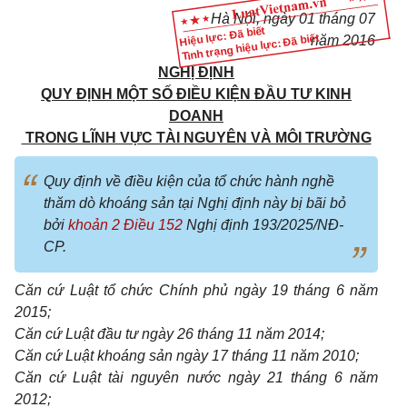
Hà Nội
,
ngày 01
tháng
0
7
Hiệu lực: Đã biết
Tình trạng hiệu lực: Đã biết
năm 2016
NGHỊ ĐỊNH
QUY ĐỊNH MỘT SỐ ĐIỀU KIỆN ĐẦU TƯ KINH
DOANH
TRONG LĨNH VỰC TÀI NGUYÊN VÀ MÔI TRƯỜNG
Quy định về điều kiện của tổ chức hành nghề
thăm dò khoáng sản tại Nghị định này bị bãi bỏ
bởi
khoản 2 Điều 152
Nghị định 193/2025/NĐ-
CP.
Căn cứ Luật t
ổ
chức Chính phủ ngày 19
tháng
6 năm
2015;
Căn cứ Luật đầu tư ngày 26 tháng 11 năm 2014;
Căn cứ Luật k
hoán
g s
ả
n ngày 17 tháng
11
năm 2010;
Căn cứ Luật tài nguyên nước ngày 21 tháng 6 năm
2012;