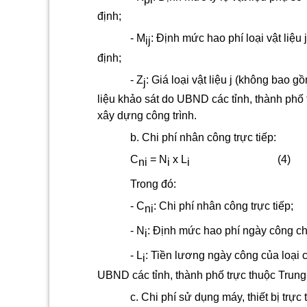
định;
-
M
:
Định mức hao phí loại vật liệu 
ij
định;
-
Z
:
Giá loại vật liệu j (không bao g
j
liệu khảo sát do UBND các tỉnh, thành phố 
xây dựng công trình.
b. Chi phí nhân công trực tiếp:
C
= N
x L
(4)
ni
i
i
Trong đó:
- C
:
Chi phí nhân công trực tiếp;
ni
-
N
:
Định mức hao phí ngày công cho 
i
-
L
:
Tiền lương ngày công của loại c
i
UBND các tỉnh, thành phố trực thuộc Trun
c. Chi phí sử dụng máy, thiết bị trực t