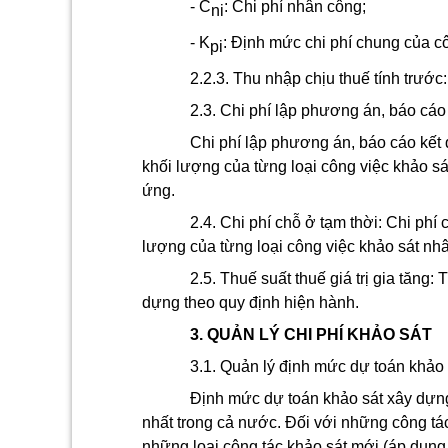
-
C
:
Chi phí nhân công;
ni
-
K
:
Định mức chi phí chung của cô
p
i
2.2.3. Thu nhập chịu thuế tính trước
2.3. Chi phí lập phương án, báo cáo
Chi phí lập phương án, báo cáo kết q
khối lượng của từng loại công việc khảo sá
ứng.
2.4. Chi phí chỗ ở tạm thời: Chi phí
lượng của từng loại công việc khảo sát nhâ
2.5. Thuế suất thuế giá trị gia tăng: 
dựng theo quy định hiện hành.
3. QUẢN LÝ CHI PHÍ KHẢO SÁT
3.1. Quản lý định mức dự toán khảo
Định mức dự toán khảo sát xây dự
nhất trong cả nước. Đối với những công t
những loại công tác khảo sát mới (áp dụng 