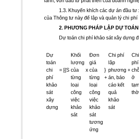
lãnh, vốn đầu tư phát triển của doanh ngh
1.3. Khuyến khích các dự án đầu tư
của Thông tư này để lập và quản lý chi phí
2. PHƯƠNG PHÁP LẬP DỰ TOÁN
Dự toán chi phí khảo sát xây dựng 
Dự
Khối
Đơn
Chi phí
Ch
toán
lượng
giá
lập
phí
chi
=
[
{
S
của
x
của
}
phương
+
ch
phí
từng
từng
+
án, báo
ở
khảo
loại
loại
cáo kết
tạ
sát
công
công
quả
thờ
xây
việc
việc
khảo
dựng
khảo
khảo
sát
sát
sát
tương
ứng