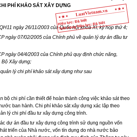
CHI PHÍ KHẢO SÁT XÂY DỰNG
Hiệu lực: Đã biết
Tình trạng hiệu lực: Đã biết
QH11 ngày 26/11/2003 của Quốc hội khóa XI, kỳ họp thứ 4;
P ngày 07/02/2005 của Chính phủ về quản lý dự án đầu tư
CP ngày 04/4/2003 của Chính phủ quy định chức năng,
a Bộ Xây dựng;
quản lý chi phí khảo sát xây dựng như sau
àn bộ chi phí cần thiết để hoàn thành công việc khảo sát theo
nước ban hành. Chi phí khảo sát xây dựng xác lập theo
n lý chi phí đầu tư xây dựng công trình.
 các dự án đầu tư xây dựng công trình sử dụng nguồn vốn
hát triển của Nhà nước, vốn tín dụng do nhà nước bảo