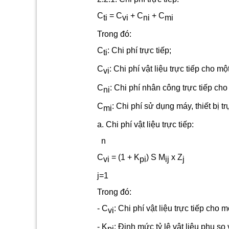
C
= C
+ C
+ C
ti
vi
ni
mi
Trong đó:
C
: Chi phí trực tiếp;
ti
C
:
Chi phí vật liệu trực tiếp cho mộ
vi
C
:
Chi phí nhân công trực tiếp cho 
ni
C
:
Chi phí sử dụng máy, thiết bị tr
mi
a. Chi phí vật liệu trực tiếp:
n
C
= (1 + K
)
S
M
x Z
vi
pi
ij
j
j=1
Trong đó:
- C
:
Chi phí vật liệu trực tiếp cho 
vi
-
K
:
Định mức tỷ lệ vật liệu phụ so 
pi