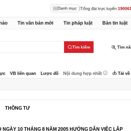
|
Danh mục
Tổng đài trực tuyến
19006
hảo
Tin văn bản mới
Tin pháp luật
Bản tin luật
Tìm kiếm
Tìm nâ
lực
VB liên quan
Lược đồ
Nội dung hợp nhất
Tải về
THÔNG TƯ
D NGÀY 10 THÁNG 8 NĂM 2005 HƯỚNG DẪN VIỆC LẬP