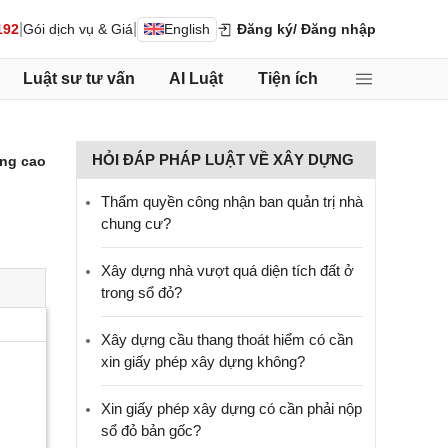
|
|
192
Gói dịch vụ & Giá
English
Đăng ký
/ Đăng nhập
Luật sư tư vấn
AI Luật
Tiện ích
HỎI ĐÁP PHÁP LUẬT VỀ XÂY DỰNG
ng cao
Thẩm quyền công nhận ban quản trị nhà
chung cư?
Xây dựng nhà vượt quá diện tích đất ở
trong sổ đỏ?
Xây dựng cầu thang thoát hiểm có cần
xin giấy phép xây dựng không?
Xin giấy phép xây dựng có cần phải nộp
sổ đỏ bản gốc?