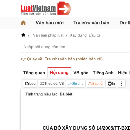
Văn bản mới
Tra cứu văn bản
Dự t
Văn bản pháp luật
Xây dựng,
Đầu tư
👉
Quay về: Tra cứu văn bản (phiên bản cũ)
Nội dung
Tổng quan
VB gốc
Tiếng Anh
Hiệu 
Lưu
Theo dõi VB
Ghi chú
Báo lỗi
In
Tình trạng hiệu lực:
Đã biết
CỦA BỘ XÂY DỰNG SỐ 14/2005/TT-BX