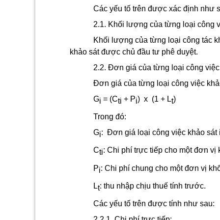
Các yếu tố trên được xác định như 
2.1. Khối lượng của từng loại công v
Khối lượng của từng loại công tác 
khảo sát được chủ đầu tư phê duyệt.
2.2. Đơn giá của từng loại công việc
Đơn giá của từng loại công việc kh
G
= (C
+ P
)
x
(1 + L
)
i
ti
i
t
Trong đó:
G
:
Đơn giá loại công việc khảo sát i
i
C
:
Chi phí trực tiếp cho một đơn vị 
ti
P
:
Chi phí chung cho một đơn vị khố
i
L
:
thu nhập chịu thuế tính trước.
t
Các yếu tố trên được tính như sau:
2.2.1. Chi phí trực tiếp: