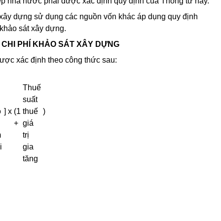
iệp nhà nước phải được xác định quy định của Thông tư này.
 xây dựng sử dụng các nguồn vốn khác áp dụng quy định
 khảo sát xây dựng.
 CHI PHÍ KHẢO SÁT XÂY DỰNG
được xác định theo công thức sau:
i
Thuế
suất
ỗ
]
x
(1
thuế
)
+
giá
m
trị
i
gia
tăng