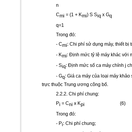
n
C
= (1 + K
)
S
S
x G
mi
mi
iq
q
q=1
Trong đó:
- C
:
Chi phí s
ử dụng máy, thiết bị t
mi
-
K
:
Định mức tỷ lệ máy khác với m
mi
-
S
:
Định mức số ca máy chính j cho
iq
-
G
:
Giá ca máy của loại máy khảo 
q
trực thuộc Trung ương công bố.
2.2.2. Chi phí chung:
P
= C
x K
(6)
i
ni
pi
Trong đó:
- P
:
Chi phí chung;
i