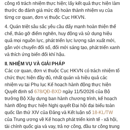
công rõ trách nhiệm thực hiện; lấy kết quả thực hiện làm
thước đo đánh giá mức độ hoàn thành nhiệm vụ của
từng cơ quan, đơn vị thuộc Cục HKVN.
4. Quán triệt sâu sắc yêu cầu đẩy mạnh hoàn thiện thể
chế, tháo gỡ điểm nghẽn, huy động và sử dụng hiệu
quả mọi nguồn lực, phát triển lực lượng sản xuất mới,
gắn với chuyển đổi số, đổi mới sáng tạo, phát triển xanh
và thích ứng biến đổi khí hậu.
II. NHIỆM VỤ VÀ GIẢI PHÁP
Các cơ quan, đơn vị thuộc Cục HKVN có trách nhiệm tổ
chức thực hiện đầy đủ, nhất quán và hiệu quả các
nhiệm vụ tại Phụ lục Kế hoạch hành động thực hiện
Quyết định số
678/QĐ-BXD
ngày 11/5/2026 của Bộ
trưởng Bộ Xây dựng ban hành chương trình, kế hoạch
hành động thực hiện Nghị quyết Đại hội đại biểu toàn
quốc lần thứ XIV của Đảng và Kết luận số
18-KL/TW
của Trung ương về Kế hoạch phát triển kinh tế - xã hội,
tài chính quốc gia và vay, trả nợ công, đầu tư công trung