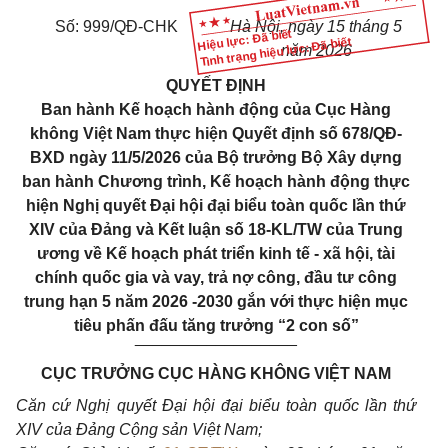
Số: 999/QĐ-CHK
Hà Nội, ngày 15 tháng 5
Hiệu lực: Đã biết
Tình trạng hiệu lực: Đã biết
năm 2026
QUYẾT ĐỊNH
Ban hành Kế hoạch hành động của Cục Hàng
không Việt Nam thực hiện Quyết định số 678/QĐ-
BXD ngày 11/5/2026 của Bộ trưởng Bộ Xây dựng
ban hành Chương trình, Kế hoạch hành động thực
hiện Nghị quyết Đại hội đại biểu toàn quốc lần thứ
XIV của Đảng và Kết luận số 18-KL/TW của Trung
ương về Kế hoạch phát triển kinh tế - xã hội, tài
chính quốc gia và vay, trả nợ công, đầu tư công
trung hạn 5 năm 2026 -2030 gắn với thực hiện mục
tiêu phấn đấu tăng trưởng “2 con số”
__________________
CỤC TRƯỞNG CỤC HÀNG KHÔNG VIỆT NAM
Căn cứ Nghị quyết Đại hội đại biểu toàn quốc lần thứ
XIV của Đảng Cộng sản Việt Nam;