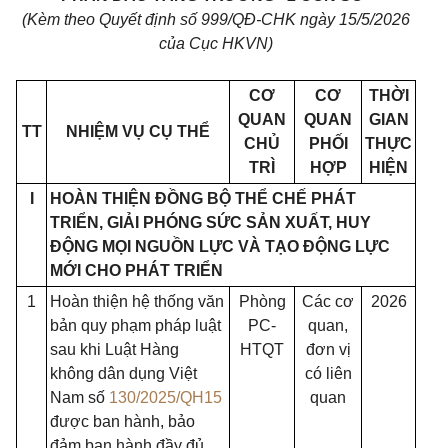
(Kèm theo Quyết định số 999/QĐ-CHK ngày 15/5/2026
của Cục HKVN)
CƠ
CƠ
THỜI
QUAN
QUAN
GIAN
TT
NHIỆM VỤ CỤ THỂ
CHỦ
PHỐI
THỰC
TRÌ
HỢP
HIỆN
I
HOÀN THIỆN ĐỒNG BỘ THỂ CHẾ PHÁT
TRIỂN, GIẢI PHÓNG SỨC SẢN XUẤT, HUY
ĐỘNG MỌI NGUỒN LỰC VÀ TẠO ĐỘNG LỰC
MỚI CHO PHÁT TRIỂN
1
Hoàn thiện hệ thống văn
Phòng
Các cơ
2026
bản quy phạm pháp luật
PC-
quan,
sau khi Luật Hàng
HTQT
đơn vị
không dân dụng Việt
có liên
Nam số
130/2025/QH15
quan
được ban hành, bảo
đảm ban hành đầy đủ,