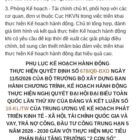
3. Phòng Kế hoạch - Tài chính chủ trì, phối hợp với các
cơ quan, đơn vị thuộc Cục HKVN trong việc triển khai
thực hiện Kế hoạch hành động. Chủ trì tổng hợp, đánh
giá tình hình và kết quả thực hiện Kế hoạch hành động
khi có yêu cầu để kịp thời đề xuất các giải pháp điều
chỉnh, bổ sung cần thiết nhằm bảo đảm việc triển khai
thực hiện Kế hoạch hành động đạt hiệu quả cao.
PHỤ LỤC KẾ HOẠCH HÀNH ĐỘNG
THỰC HIỆN QUYẾT ĐỊNH SỐ
678/QĐ-BXD
NGÀY
11/5/2026 CỦA BỘ TRƯỞNG BỘ XÂY DỰNG BAN
HÀNH CHƯƠNG TRÌNH, KẾ HOẠCH HÀNH ĐỘNG
THỰC HIỆN NGHỊ QUYẾT ĐẠI HỘI ĐẠI BIỂU TOÀN
QUỐC LẦN THỨ XIV CỦA ĐẢNG VÀ KẾT LUẬN SỐ
18-KL/TW
CỦA TRUNG ƯƠNG VỀ KẾ HOẠCH PHÁT
TRIỂN KINH TẾ - XÃ HỘI, TÀI CHÍNH QUỐC GIA VÀ
VAY, TRẢ NỢ CÔNG, ĐẦU TƯ CÔNG TRUNG HẠN 5
NĂM 2026 - 2030 GẮN VỚI THỰC HIỆN MỤC TIÊU
PHẤN ĐẤU TĂNG TRƯỞNG “2 CON SỐ”