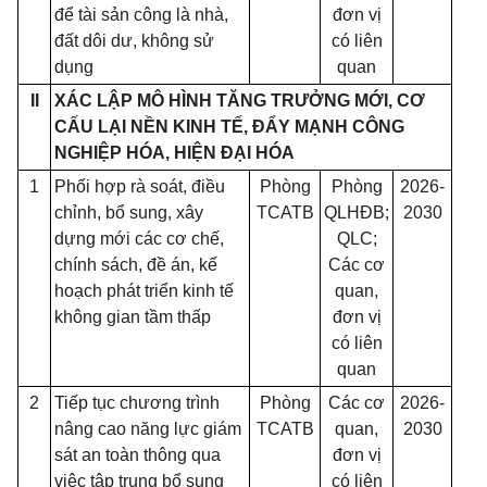
để tài sản công là nhà,
đơn vị
đất dôi dư, không sử
có liên
dụng
quan
II
XÁC LẬP MÔ HÌNH TĂNG TRƯỞNG MỚI, CƠ
CẤU LẠI NỀN KINH TẾ, ĐẨY MẠNH CÔNG
NGHIỆP HÓA, HIỆN ĐẠI HÓA
1
Phối hợp rà soát, điều
Phòng
Phòng
2026-
chỉnh, bổ sung, xây
TCATB
QLHĐB;
2030
dựng mới các cơ chế,
QLC;
chính sách, đề án, kế
Các cơ
hoạch phát triển kinh tế
quan,
không gian tầm thấp
đơn vị
có liên
quan
2
Tiếp tục chương trình
Phòng
Các cơ
2026-
nâng cao năng lực giám
TCATB
quan,
2030
sát an toàn thông qua
đơn vị
việc tập trung bổ sung
có liên