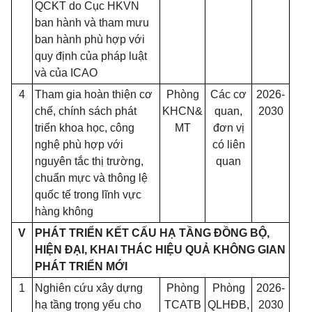
QCKT do Cục HKVN
ban hành và tham mưu
ban hành phù hợp với
quy định của pháp luật
và của ICAO
4
Tham gia hoàn thiện cơ
Phòng
Các cơ
2026-
chế, chính sách phát
KHCN&
quan,
2030
triển khoa học, công
MT
đơn vị
nghệ phù hợp với
có liên
nguyên tắc thị trường,
quan
chuẩn mực và thông lệ
quốc tế trong lĩnh vực
hàng không
V
PHÁT TRIỂN KẾT CẤU HẠ TẦNG ĐỒNG BỘ,
HIỆN ĐẠI, KHAI THÁC HIỆU QUẢ KHÔNG GIAN
PHÁT TRIỂN MỚI
1
Nghiên cứu xây dựng
Phòng
Phòng
2026-
hạ tầng trọng yếu cho
TCATB
QLHĐB,
2030