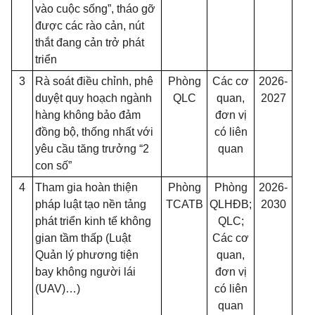
vào cuộc sống”, tháo gỡ
được các rào cản, nút
thắt đang cản trở phát
triển
3
Rà soát điều chỉnh, phê
Phòng
Các cơ
2026-
duyệt quy hoạch ngành
QLC
quan,
2027
hàng không bảo đảm
đơn vị
đồng bộ, thống nhất với
có liên
yêu cầu tăng trưởng “2
quan
con số”
4
Tham gia hoàn thiện
Phòng
Phòng
2026-
pháp luật tạo nền tảng
TCATB
QLHĐB;
2030
phát triển kinh tế không
QLC;
gian tầm thấp (Luật
Các cơ
Quản lý phương tiện
quan,
bay không người lái
đơn vị
(UAV)…)
có liên
quan