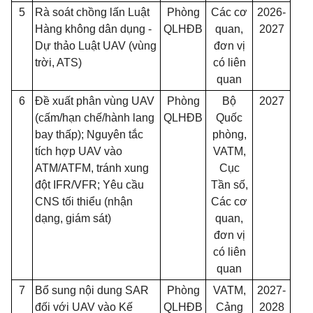
5
Rà soát chồng lấn Luật
Phòng
Các cơ
2026-
Hàng không dân dụng -
QLHĐB
quan,
2027
Dự thảo Luật UAV (vùng
đơn vị
trời, ATS)
có liên
quan
6
Đề xuất phân vùng UAV
Phòng
Bộ
2027
(cấm/hạn chế/hành lang
QLHĐB
Quốc
bay thấp); Nguyên tắc
phòng,
tích hợp UAV vào
VATM,
ATM/ATFM, tránh xung
Cục
đột IFR/VFR; Yêu cầu
Tần số,
CNS tối thiểu (nhận
Các cơ
dạng, giám sát)
quan,
đơn vị
có liên
quan
7
Bổ sung nội dung SAR
Phòng
VATM,
2027-
đối với UAV vào Kế
QLHĐB
Cảng
2028