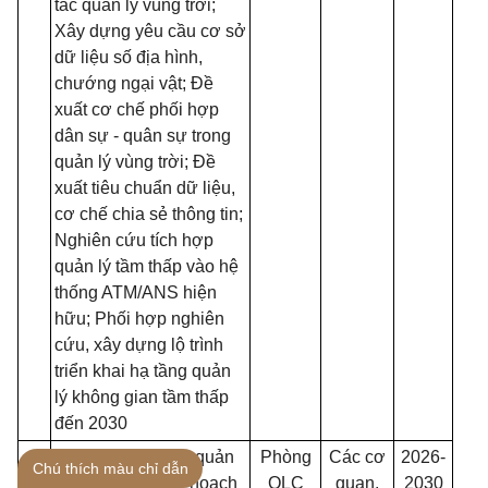
tác quản lý vùng trời;
Xây dựng yêu cầu cơ sở
dữ liệu số địa hình,
chướng ngại vật; Đề
xuất cơ chế phối hợp
dân sự - quân sự trong
quản lý vùng trời; Đề
xuất tiêu chuẩn dữ liệu,
cơ chế chia sẻ thông tin;
Nghiên cứu tích hợp
quản lý tầm thấp vào hệ
thống ATM/ANS hiện
hữu; Phối hợp nghiên
cứu, xây dựng lộ trình
triển khai hạ tầng quản
lý không gian tầm thấp
đến 2030
3
Tiếp tục triển khai quản
Phòng
Các cơ
2026-
Chú thích màu chỉ dẫn
lý, thực hiện Quy hoạch
QLC
quan,
2030