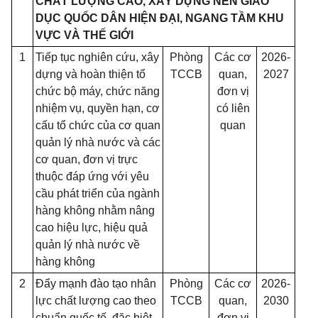
CHẤT LƯỢNG CAO, XÂY DỰNG NỀN GIÁO
DỤC QUỐC DÂN HIỆN ĐẠI, NGANG TẦM KHU
VỰC VÀ THẾ GIỚI
1
Tiếp tục nghiên cứu, xây
Phòng
Các cơ
2026-
dựng và hoàn thiện tổ
TCCB
quan,
2027
chức bộ máy, chức năng
đơn vị
nhiệm vụ, quyền hạn, cơ
có liên
cấu tổ chức của cơ quan
quan
quản lý nhà nước và các
cơ quan, đơn vị trực
thuộc đáp ứng với yêu
cầu phát triển của ngành
hàng không nhằm nâng
cao hiệu lực, hiệu quả
quản lý nhà nước về
hàng không
2
Đẩy mạnh đào tạo nhân
Phòng
Các cơ
2026-
lực chất lượng cao theo
TCCB
quan,
2030
chuẩn quốc tế, đặc biệt
đơn vị