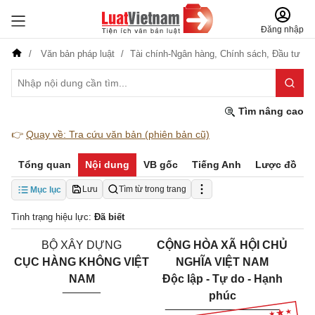
Đăng nhập
Văn bản pháp luật
Tài chính-Ngân hàng,
Chính sách,
Đầu tư
Tìm nâng cao
👉
Quay về: Tra cứu văn bản (phiên bản cũ)
Tổng quan
Nội dung
VB gốc
Tiếng Anh
Lược đồ
Lưu
Tìm từ trong trang
Mục lục
Tình trạng hiệu lực:
Đã biết
BỘ XÂY DỰNG
CỘNG HÒA XÃ HỘI CHỦ
CỤC HÀNG KHÔNG VIỆT
NGHĨA VIỆT NAM
NAM
Độc lập - Tự do - Hạnh
______
phúc
__________________