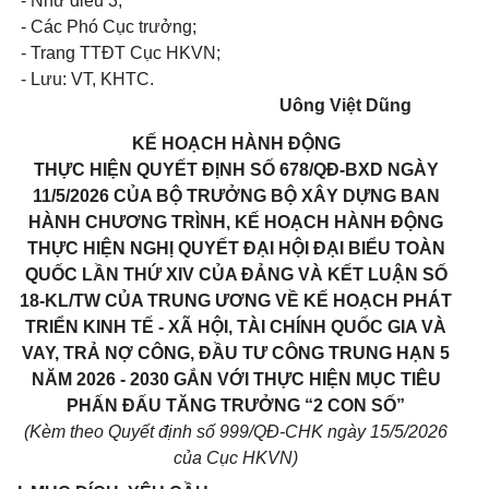
- Như điều 3;
- Các Phó Cục trưởng;
- Trang TTĐT Cục HKVN;
- Lưu: VT, KHTC.
Uông Việt Dũng
KẾ HOẠCH HÀNH ĐỘNG
THỰC HIỆN QUYẾT ĐỊNH SỐ 678/QĐ-BXD NGÀY
11/5/2026 CỦA BỘ TRƯỞNG BỘ XÂY DỰNG BAN
HÀNH CHƯƠNG TRÌNH, KẾ HOẠCH HÀNH ĐỘNG
THỰC HIỆN NGHỊ QUYẾT ĐẠI HỘI ĐẠI BIỂU TOÀN
QUỐC LẦN THỨ XIV CỦA ĐẢNG VÀ KẾT LUẬN SỐ
18-KL/TW CỦA TRUNG ƯƠNG VỀ KẾ HOẠCH PHÁT
TRIỂN KINH TẾ - XÃ HỘI, TÀI CHÍNH QUỐC GIA VÀ
VAY, TRẢ NỢ CÔNG, ĐẦU TƯ CÔNG TRUNG HẠN 5
NĂM 2026 - 2030 GẮN VỚI THỰC HIỆN MỤC TIÊU
PHẤN ĐẤU TĂNG TRƯỞNG “2 CON SỐ”
(Kèm theo Quyết định số 999/QĐ-CHK ngày 15/5/2026
của Cục HKVN)