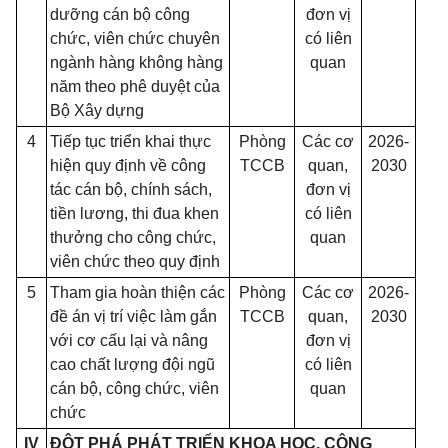
dưỡng cán bộ công
đơn vị
chức, viên chức chuyên
có liên
ngành hàng không hàng
quan
năm theo phê duyệt của
Bộ Xây dựng
4
Tiếp tục triển khai thực
Phòng
Các cơ
2026-
hiện quy định về công
TCCB
quan,
2030
tác cán bộ, chính sách,
đơn vị
tiền lương, thi đua khen
có liên
thưởng cho công chức,
quan
viên chức theo quy định
5
Tham gia hoàn thiện các
Phòng
Các cơ
2026-
đề án vị trí việc làm gắn
TCCB
quan,
2030
với cơ cấu lại và nâng
đơn vị
cao chất lượng đội ngũ
có liên
cán bộ, công chức, viên
quan
chức
IV
ĐỘT PHÁ PHÁT TRIỂN KHOA HỌC, CÔNG