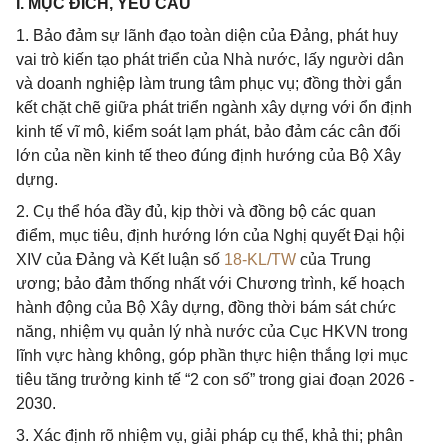
I. MỤC ĐÍCH, YÊU CẦU
1. Bảo đảm sự lãnh đạo toàn diện của Đảng, phát huy
vai trò kiến tạo phát triển của Nhà nước, lấy người dân
và doanh nghiệp làm trung tâm phục vụ; đồng thời gắn
kết chặt chẽ giữa phát triển ngành xây dựng với ổn định
kinh tế vĩ mô, kiểm soát lạm phát, bảo đảm các cân đối
lớn của nền kinh tế theo đúng định hướng của Bộ Xây
dựng.
2. Cụ thể hóa đầy đủ, kịp thời và đồng bộ các quan
điểm, mục tiêu, định hướng lớn của Nghị quyết Đại hội
XIV của Đảng và Kết luận số
18-KL/TW
của Trung
ương; bảo đảm thống nhất với Chương trình, kế hoạch
hành động của Bộ Xây dựng, đồng thời bám sát chức
năng, nhiệm vụ quản lý nhà nước của Cục HKVN trong
lĩnh vực hàng không, góp phần thực hiện thắng lợi mục
tiêu tăng trưởng kinh tế “2 con số” trong giai đoạn 2026 -
2030.
3. Xác định rõ nhiệm vụ, giải pháp cụ thể, khả thi; phân