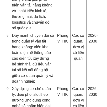
triển vận tải hàng không
với phát triển kinh tế,
thương mại, du lịch,
logistics và chuyển đổi
số quốc gia
8
Đẩy mạnh chuyển đổi số
Phòng
Các cơ
2026-
trong quản lý vận tải
VTHK
quan,
2030
hàng không: triển khai
đơn vị
toàn diện hệ thống báo
có liên
cáo điện tử, xây dựng
quan
hệ sinh thái dữ liệu vận
tải số kết nối đồng bộ
giữa cơ quan quản lý và
doanh nghiệp
9
Xây dựng cơ chế quản
Phòng
Các cơ
2026-
lý, điều phối slot theo
VTHK
quan,
2030
hướng ứng dụng công
đơn vị
nghệ số nhằm hiện đại
có liên