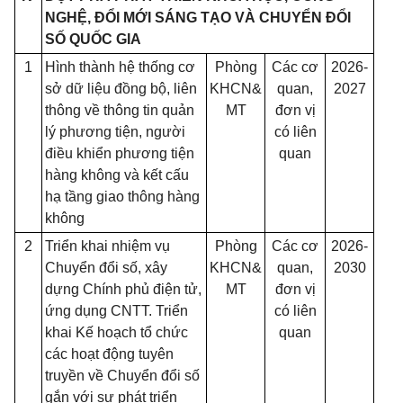
NGHỆ, ĐỔI MỚI SÁNG TẠO VÀ CHUYỂN ĐỔI
SỐ QUỐC GIA
1
Hình thành hệ thống cơ
Phòng
Các cơ
2026-
sở dữ liệu đồng bộ, liên
KHCN&
quan,
2027
thông về thông tin quản
MT
đơn vị
lý phương tiện, người
có liên
điều khiển phương tiện
quan
hàng không và kết cấu
hạ tầng giao thông hàng
không
2
Triển khai nhiệm vụ
Phòng
Các cơ
2026-
Chuyển đổi số, xây
KHCN&
quan,
2030
dựng Chính phủ điện tử,
MT
đơn vị
ứng dụng CNTT. Triển
có liên
khai Kế hoạch tổ chức
quan
các hoạt động tuyên
truyền về Chuyển đổi số
gắn với sự phát triển