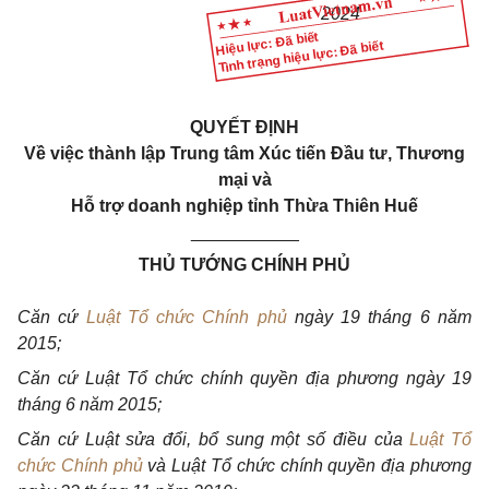
2024
Hiệu lực: Đã biết
Tình trạng hiệu lực: Đã biết
QUYẾT ĐỊNH
Về việc thành lập Trung tâm Xúc tiến Đầu tư, Thương
mại và
Hỗ trợ doanh nghiệp tỉnh Thừa Thiên Huế
___________
THỦ TƯỚNG CHÍNH PHỦ
Căn cứ
Luật Tổ chức Chính phủ
ngày 19 tháng 6 năm
2015;
Căn cứ Luật T
ổ
chức
chính
quyền địa phương ngày 19
tháng 6 năm 2015;
Căn cứ Luật
sửa
đổi,
bổ
sung một số điều của
Luật Tổ
chức Chính phủ
và Luật
Tổ
chức chính quyền địa phương