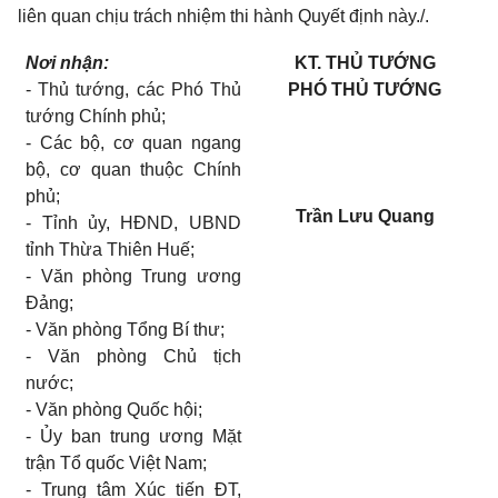
liên quan chịu trách nhiệm thi hành Quyết định này./.
Nơi nhận:
KT. THỦ TƯỚNG
-
Thủ tướng, các Phó Thủ
PHÓ THỦ TƯỚNG
tướng Chính phủ;
-
Các bộ, cơ quan ngang
bộ, cơ quan thuộc Chính
phủ;
Trần Lưu Quang
-
Tỉnh ủy, HĐND, UBND
tỉnh Thừa Thiên Huế;
-
V
ă
n phòng Trung ương
Đảng;
-
Văn phòng Tổng Bí thư;
-
V
ă
n phòng Chủ tịch
nước;
-
V
ă
n phòng Quốc hội;
-
Ủy ban trung ương Mặt
trận Tổ quốc Việt Nam;
-
Trung tâm Xúc tiến ĐT,