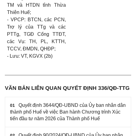
TM và HTDN tỉnh Thừa
Thiên Huế;
-
VPCP: BTCN, các PCN,
Trợ lý của TTg và các
PTTg, TG
Đ
Cổng TTĐT,
các Vụ: TH, PL, KTTH,
TCCV, ĐMDN, QHĐP;
- Lưu
:
VT,
KGVX
(2b)
VĂN BẢN LIÊN QUAN QUYẾT ĐỊNH 336/QĐ-TTG
Quyết định 3644/QĐ-UBND của Ủy ban nhân dân
01
thành phố Huế về việc Ban hành Chương trình Xúc
tiến đầu tư năm 2026 của Thành phố Huế
Quyết định 90/2024/QĐ-UBND của Ủy ban nhân
02