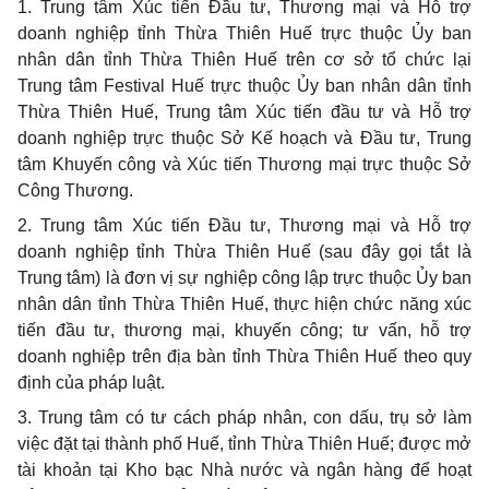
1.
Trung tâm Xúc tiến Đầu tư, Thương mại và Hỗ trợ
doanh nghiệp tỉnh Thừa Thiên Huế trực thuộc Ủy ban
nhân dân tỉnh Thừa Thiên Huế trên cơ sở tổ chức lại
Trung tâm Festival Huế trực thuộc Ủy ban nhân dân tỉnh
Thừa Thiên Huế, Trung tâm Xúc tiến đ
ầ
u tư và Hỗ trợ
doanh nghiệp trực thuộc Sở K
ế
hoạch và Đầu tư, Trung
tâm Khuyến công và Xúc tiến Thương mại trực thuộc Sở
Công Thương.
2.
Trung tâm Xúc tiến Đầu tư, Thương
mại
và Hỗ trợ
doanh nghiệp tỉnh Thừa Thiên Huế (sau đây gọi tắt là
Trung tâm) là đơn vị sự nghiệp công lập trực thuộc Ủy ban
nhân dân tỉnh Thừa Thiên Huế, thực hiện chức năng xúc
tiến đầu tư, thương mại, khuyến công; tư vấn, hỗ trợ
doanh nghiệp trên địa bàn tỉnh Thừa Thiên Huế theo quy
định của pháp luật.
3.
Trung tâm có tư cách pháp nhân, con dấu, trụ sở làm
việc đặt tại thành
phố
Huế, tỉnh Thừa Thiên Huế; được mở
tài khoản tại Kho bạc Nhà nước và ngân hàng để hoạt