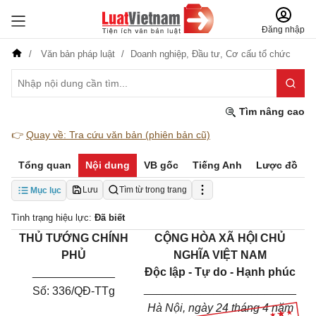
Đăng nhập
Văn bản pháp luật
Doanh nghiệp,
Đầu tư,
Cơ cấu tổ chức
Tìm nâng cao
👉
Quay về: Tra cứu văn bản (phiên bản cũ)
Tổng quan
Nội dung
VB gốc
Tiếng Anh
Lược đồ
Lưu
Tìm từ trong trang
Mục lục
Tình trạng hiệu lực:
Đã biết
THỦ TƯỚNG
CHÍNH
CỘNG HÒA XÃ HỘI CHỦ
PHỦ
NGHĨA VIỆT NAM
_____________
Độc lập - Tự do - Hạnh phúc
________________________
Số:
336/QĐ-TTg
Hà Nội, ngày
24
tháng
4
năm