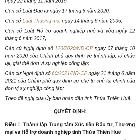
ngày 22 tháng 11 năm 2019;
Căn cứ Luật Đ
ầ
u tư ngày
1
7
th
á
ng 6 năm 2020;
Căn
cứ
Luật Thương mại
ngày 14 tháng 6 năm 2005;
Căn cứ Luật
Hỗ
trợ doanh nghiệp nhỏ và vừa ngày 12
tháng 6 năm 2017;
Căn cứ Nghị định số
120/2020/NĐ-CP
ng
à
y 07 tháng 10
năm 2020 của
Chính
phủ quy định về thành lập,
tổ
chức
lại, giải thể đơn vị sự nghiệp công lập;
Căn cứ Nghị định
số
60/2021/NĐ-CP
ngày 21 tháng 6 năm
2021 của Chính phủ quy định cơ chế tự chủ tài chính của
đơn vị sự nghiệp công lập;
Theo đề nghị của
Ủy ban
nhân dân tỉnh Thừa Thiên
Huế
.
QUYẾT ĐỊNH:
Điều 1. Thành lập Trung tâm Xúc tiến Đầu tư, Thương
mại và Hỗ
trợ
doanh nghiệp tỉnh Thừa Thiên Huế