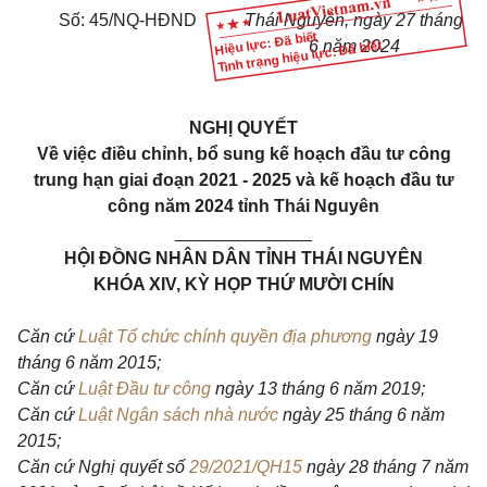
Số: 45/NQ-HĐND
Thái Nguyên, ngày 27 tháng
Hiệu lực: Đã biết
6 năm 2024
Tình trạng hiệu lực: Đã biết
NGHỊ QUYẾT
Về việc điều chỉnh, bổ sung kế hoạch đầu tư công
trung hạn giai đoạn 2021 - 2025 và kế hoạch đầu tư
công năm 2024 tỉnh Thái Nguyên
______________
HỘI ĐỒNG NHÂN DÂN TỈNH THÁI NGUYÊN
KHÓA XIV, KỲ HỌP THỨ MƯỜI CHÍN
Căn cứ
Luật Tổ chức chính quyền địa phương
ngày 19
tháng 6 năm 2015;
Căn cứ
Luật Đầu tư công
ngày 13 tháng 6 năm 2019;
Căn cứ
Luật Ngân sách nhà nước
ngày 25 tháng 6 năm
2015;
Căn cứ Nghị quyết số
29/2021/QH15
ngày 28 tháng 7 năm