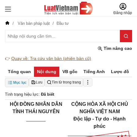
Đăng nhập
Văn bản pháp luật
Đầu tư
Tìm nâng cao
👉
Quay về: Tra cứu văn bản (phiên bản cũ)
Tổng quan
Nội dung
VB gốc
Tiếng Anh
Lược đồ
Lưu
Tìm từ trong trang
Mục lục
Tình trạng hiệu lực:
Đã biết
HỘI ĐỒNG NHÂN DÂN
CỘNG HÒA XÃ HỘI CHỦ
TỈNH THÁI NGUYÊN
NGHĨA VIỆT NAM
_______
Độc lập - Tự do - Hạnh
phúc
_______________________