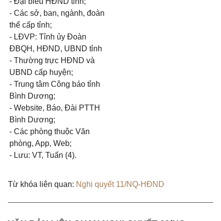
- Đại biểu HĐND tỉnh;
-
Các sở, ban, ngành, đoàn
thể cấp tỉnh;
- LĐVP: Tỉnh ủy Đoàn
ĐBQH, HĐND, UBND tỉnh
- Thường trực HĐND và
UBND cấp huyện;
- Trung tâm Công báo tỉnh
Bình Dương;
- Website,
Báo, Đài PTTH
Bình Dương;
- Các phòng thuộc Văn
phòng, App,
Web;
- Lưu: VT, Tuấn (4).
Từ khóa liên quan:
Nghị quyết 11/NQ-HĐND