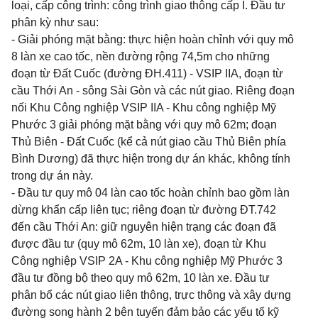
loại, cấp công trình: công trình giao thông cấp I. Đầu tư
phân kỳ như sau:
- Giải phóng mặt bằng: thực hiện hoàn chỉnh với quy mô
8 làn xe cao tốc, nền đường rộng 74,5m cho những
đoạn từ Đất Cuốc (đường ĐH.411) - VSIP IIA, đoạn từ
cầu Thới An - sông Sài Gòn và các nút giao. Riêng đoạn
nối Khu Công nghiệp VSIP IIA - Khu công nghiệp Mỹ
Phước 3 giải phóng mặt bằng với quy mô 62m; đoạn
Thủ Biên - Đất Cuốc (kể cả nút giao cầu Thủ Biên phía
Bình Dương) đã thực hiện trong dự án khác, không tính
trong dự án này.
- Đầu tư quy mô 04 làn cao tốc hoàn chỉnh bao gồm làn
dừng khẩn cấp liên tục; riêng đoạn từ đường ĐT.742
đến cầu Thới An: giữ nguyên hiện trạng các đoạn đã
được đầu tư (quy mô 62m, 10 làn xe), đoạn từ Khu
Công nghiệp VSIP 2A - Khu công nghiệp Mỹ Phước 3
đầu tư đồng bộ theo quy mô 62m, 10 làn xe. Đầu tư
phân bổ các nút giao liên thông, trực thông và xây dựng
đường song hành 2 bên tuyến đảm bảo các yếu tố kỹ