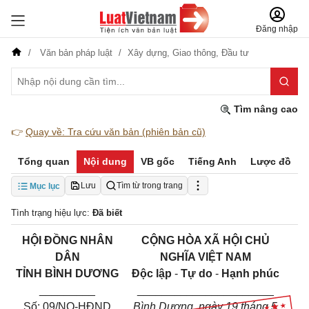
Đăng nhập
Văn bản pháp luật
Xây dựng,
Giao thông,
Đầu tư
Tìm nâng cao
👉
Quay về: Tra cứu văn bản (phiên bản cũ)
Tổng quan
Nội dung
VB gốc
Tiếng Anh
Lược đồ
Lưu
Tìm từ trong trang
Mục lục
Tình trạng hiệu lực:
Đã biết
HỘI ĐỒNG NHÂN
CỘNG HÒA XÃ HỘI CHỦ
DÂN
NGHĨA VIỆT NAM
TỈNH BÌNH DƯƠNG
Độc lập
-
Tự do
-
Hạnh phúc
_________
______________________
Số: 09/NQ-HĐND
Bình Dương, ngày 19 tháng 5