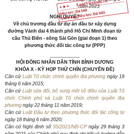
năm 2023
Hiệu lực: Đã biết
Tình trạng hiệu lực: Đã biết
NGHỊ QUYẾT
V
ề chủ trương đầu tư dự án đầu tư xây dựng
đường Vành đai 4 thành phố Hồ Chí Minh đoạn từ
cầu Thủ Biên - sông Sài Gòn (giai đoạn 1) theo
phương thức đối tác công tư (PPP)
___________
HỘI ĐỒNG NHÂN DÂN TỈNH BÌNH DƯƠNG
KHÓA
X - KỲ HỌP THỨ CHÍN (CHUYÊN ĐỀ)
Căn cứ
Luật Tổ chức chính quyền địa phương
ngày 19
tháng 6 năm 2015;
Căn cứ
Luật sửa đổi, bổ sung một số điều của Luật Tổ
chức Chính phủ và Luật Tổ chức chính quyền địa
phương
ngày 22 tháng 11 năm 2019;
Căn cứ
Luật Đầu tư theo phương thức đối tác công tư
n
gày 18 tháng 6 năm 2020;
Căn cứ Nghị định số
35/2021/NĐ-CP
ngày 29 tháng 3
năm 2021 của Chính phủ quy định ch
i
tiết và hướng dẫn