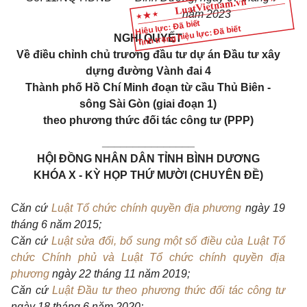
năm 2023
Hiệu lực: Đã biết
Tình trạng hiệu lực: Đã biết
NGHỊ QUYẾT
V
ề điều chỉnh chủ trương đầu tư dự án Đầu tư xây
dựng đường Vành đai 4
Thành phố Hồ Chí Minh đoạn từ cầu Thủ Biên -
sông Sài Gòn (giai đoạn 1)
theo phương thức đối tác công tư (PPP)
_______________
HỘI ĐỒNG NHÂN DÂN TỈNH BÌNH DƯƠNG
KHÓA X - KỲ HỌP THỨ MƯỜI (CHUYÊN ĐỀ)
Căn cứ
Luật Tổ chức chính quyền địa phương
ngày 19
tháng 6 năm 2015;
Căn cứ
Luật sửa đổi, bổ sung một số điều của Luật Tổ
chức Chính phủ và Luật Tổ chức chính quyền địa
phương
ngày 22 tháng 11 năm 2019;
Căn cứ
Luật Đầu tư theo phương thức đối tác công tư
ngày 18 tháng 6 năm 2020;