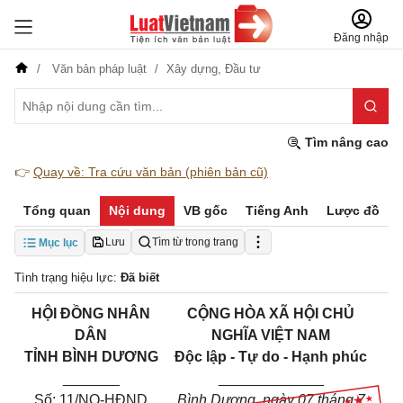
Đăng nhập
Văn bản pháp luật
Xây dựng,
Đầu tư
Tìm nâng cao
👉
Quay về: Tra cứu văn bản (phiên bản cũ)
Tổng quan
Nội dung
VB gốc
Tiếng Anh
Lược đồ
Lưu
Tìm từ trong trang
Mục lục
Tình trạng hiệu lực:
Đã biết
HỘI ĐỒNG NHÂN
CỘNG HÒA XÃ HỘI CHỦ
DÂN
NGHĨA VIỆT NAM
TỈNH BÌNH DƯƠNG
Độc lập - Tự do - Hạnh phúc
_______
_____________
Số: 11/NQ-HĐND
Bình Dương
, ngày 07 tháng 7