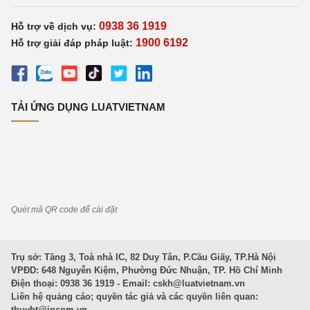
0938 36 1919
Hỗ trợ về dịch vụ:
1900 6192
Hỗ trợ giải đáp pháp luật:
TẢI ỨNG DỤNG LUATVIETNAM
Quét mã QR code để cài đặt
Trụ sở: Tầng 3, Toà nhà IC, 82 Duy Tân, P.Cầu Giấy, TP.Hà Nội
VPĐD: 648 Nguyễn Kiệm, Phường Đức Nhuận, TP. Hồ Chí Minh
Điện thoại: 0938 36 1919 - Email:
cskh@luatvietnam.vn
Liên hệ quảng cáo; quyền tác giả và các quyền liên quan:
thuybt@incom.vn