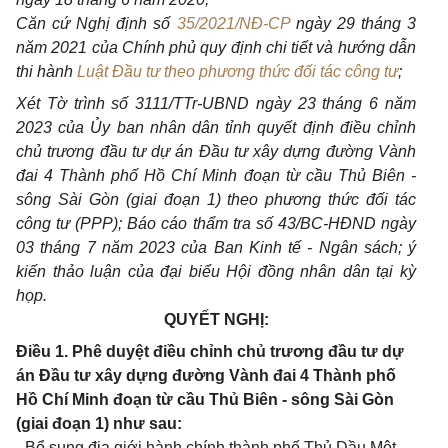
Căn cứ Nghị định số
35/2021/NĐ-CP
ngày 29 tháng 3
năm 2021 của Chính phủ quy định chi tiết và hướng dẫn
thi hành
Luật Đầu tư theo phương thức đối tác công tư
;
Xét Tờ trình số 3111/TTr-UBND ngày 23 tháng 6 năm
2023 của Ủy ban nhân dân tỉnh quyết định điều chỉnh
chủ trương đầu tư dự án Đầu tư xây dựng đường Vành
đai 4 Thành phố Hồ Chí Minh đoạn từ cầu Thủ Biên -
sông Sài Gòn (giai đoạn 1) theo phương thức đối tác
công tư (PPP); Báo cáo thẩm tra số 43/BC-HĐND ngày
03 tháng 7 năm 2023 của Ban Kinh tế - Ngân sách; ý
kiến thảo luận của đại biểu Hội đồng nhân dân tại kỳ
họp.
QUYẾT NGHỊ:
Điều 1. Phê duyệt điều chỉnh chủ trương đầu tư dự
án Đầu tư xây dựng đường Vành đai 4 Thành phố
Hồ Chí Minh đoạn từ cầu Thủ Biên - sông Sài Gòn
(giai đoạn 1) như sau:
- Bổ sung địa giới hành chính thành phố Thủ Dầu Một