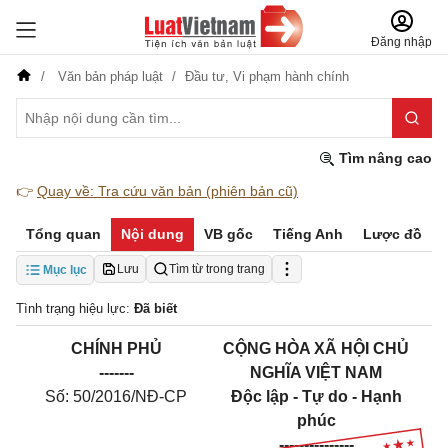
Đăng nhập
Văn bản pháp luật
Đầu tư,
Vi phạm hành chính
Tìm nâng cao
👉
Quay về: Tra cứu văn bản (phiên bản cũ)
Tổng quan
Nội dung
VB gốc
Tiếng Anh
Lược đồ
Lưu
Tìm từ trong trang
Mục lục
Tình trạng hiệu lực:
Đã biết
CHÍNH PHỦ
CỘNG HÒA XÃ HỘI CHỦ
-------
NGHĨA VIỆT NAM
Số: 50/2016/NĐ-CP
Độc lập - Tự do - Hạnh
phúc
---------------