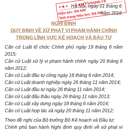
H
à Nội, ngày
01
tháng
6
Hiệu lực: Đã biết
Tình trạng hiệu lực: Đã biết
năm 20
1
6
NGHỊ ĐỊNH
QUY ĐỊNH VỀ XỬ PHẠT VI PHẠM HÀNH CHÍNH
TRONG LĨNH VỰC KẾ HOẠCH VÀ ĐẦU TƯ
Căn cứ Luật tổ chức
Chính phủ
ngày 19
tháng
6 năm
2015;
Căn cứ Luật xử lý vi phạm hành ch
í
nh ngày 20 tháng 6
năm 20
1
2;
Căn cứ Luật đầu tư công ngày 18
tháng
6 năm 2014;
C
ăn
cứ Luật doanh nghiệp ngày 26
tháng
11 năm 2014;
Căn cứ Luật đầu tư ngày 26 tháng 11 năm 20
1
4;
Căn cứ Luật đ
ấ
u thầu ngày 26 tháng
11
năm 2013;
Căn cứ Luật xây dựng ngày 18 tháng 6 năm 2014;
Căn cứ Luật hợp tác xã ngày 20 tháng
11
năm 2012;
Theo đề nghị của Bộ trưởng Bộ Kế hoạch v
à
Đầu tư;
Chính phủ
ban hành Nghị định quy định về xử phạt vi