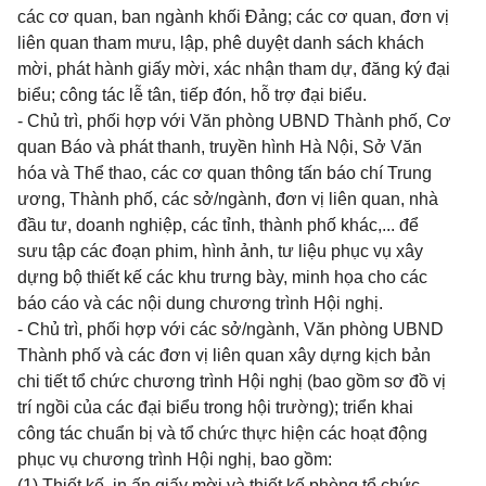
các cơ quan, ban ngành khối Đảng; các cơ quan, đơn vị
liên quan tham mưu, lập, phê duyệt danh sách khách
mời, phát hành giấy mời, xác nhận tham dự, đăng ký đại
biểu; công tác lễ tân, tiếp đón, hỗ trợ đại biểu.
- Chủ trì, phối hợp với Văn phòng UBND Thành phố, Cơ
quan Báo và phát thanh, truyền hình Hà Nội, Sở Văn
hóa và Thể thao, các cơ quan thông tấn báo chí Trung
ương, Thành phố, các sở/ngành, đơn vị liên quan, nhà
đầu tư, doanh nghiệp, các tỉnh, thành phố khác,... để
sưu tập các đoạn phim, hình ảnh, tư liệu phục vụ xây
dựng bộ thiết kế các khu trưng bày, minh họa cho các
báo cáo và các nội dung chương trình Hội nghị.
- Chủ trì, phối hợp với các sở/ngành, Văn phòng UBND
Thành phố và các đơn vị liên quan xây dựng kịch bản
chi tiết tổ chức chương trình Hội nghị (bao gồm sơ đồ vị
trí ngồi của các đại biểu trong hội trường); triển khai
công tác chuẩn bị và tổ chức thực hiện các hoạt động
phục vụ chương trình Hội nghị, bao gồm:
(1) Thiết kế, in ấn giấy mời và thiết kế phòng tổ chức