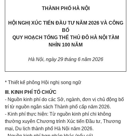
THÀNH PHỐ HÀ NỘI
HỘI NGHỊ XÚC TIẾN ĐẦU TƯ NĂM 2026 VÀ CÔNG
BỐ
QUY HOẠCH TỔNG THỂ THỦ ĐÔ HÀ NỘI TẦM
NHÌN 100 NĂM
Hà Nội, ngày 29 tháng 6 năm 2026
* Thiết kế phông Hội nghị song ngữ
III. KINH PHÍ TỔ CHỨC
- Nguồn kinh phí do các Sở, ngành, đơn vị chủ động bố
trí từ nguồn ngân sách Thành phố cấp năm 2026.
- Kinh phí thực hiện: Từ nguồn kinh phí chi không
thường xuyên Chương trình Xúc tiến Đầu tư, Thương
mại, Du lịch thành phố Hà Nội năm 2026.
- Nguồn kinh phí hợp pháp khác (nếu có).