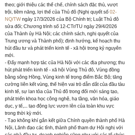
theo; giới thiệu các thể chế, chính sách đặc thù, vượt
trội, tiềm năng, lợi thế của Thủ đô (Nghị quyết số
02-
NQ/TW
ngày 17/3/2026 của Bộ Chính trị; Luật Thủ đô
sửa đổi; Chương trình số 12-CTr/TU ngày 29/4/2026
của Thành ủy Hà Nội; các chính sách, nghị quyết của
Trung ương và Thành phố); định hướng, kế hoạch thu
hút đầu tư và phát triển kinh tế - xã hội trong kỷ nguyên
mới.
- Đẩy mạnh hợp tác của Hà Nội với các địa phương; thu
hút phát triển kinh tế - xã hội Vùng Thủ đô, Vùng đồng
bằng sông Hồng, Vùng kinh tế trọng điểm Bắc Bộ; tăng
cường liên kết vùng, thể hiện vai trò dẫn dắt của đầu tàu
kinh tế, sự lan tỏa của Thủ đô trong đổi mới sáng tạo,
phát triển khoa học công nghệ, hạ tầng, văn hóa, giáo
dục, y tế,... tạo động lực vươn lên của toàn khu vực
trong thời kỳ mới.
- Tạo không khí gắn kết giữa Chính quyền thành phố Hà
Nội, Lãnh đạo các tỉnh, thành phố tham dự Hội nghị với
các nhà đầu tư, doanh nghiệp cũng như với các tổ chức