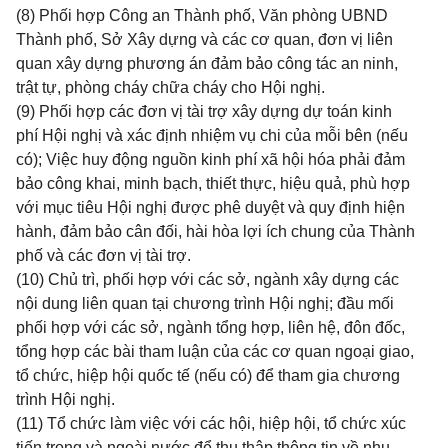
(8) Phối hợp Công an Thành phố, Văn phòng UBND
Thành phố, Sở Xây dựng và các cơ quan, đơn vị liên
quan xây dựng phương án đảm bảo công tác an ninh,
trật tự, phòng cháy chữa cháy cho Hội nghị.
(9) Phối hợp các đơn vị tài trợ xây dựng dự toán kinh
phí Hội nghị và xác định nhiệm vụ chi của mỗi bên (nếu
có); Việc huy động nguồn kinh phí xã hội hóa phải đảm
bảo công khai, minh bạch, thiết thực, hiệu quả, phù hợp
với mục tiêu Hội nghị được phê duyệt và quy định hiện
hành, đảm bảo cân đối, hài hòa lợi ích chung của Thành
phố và các đơn vị tài trợ.
(10) Chủ trì, phối hợp với các sở, ngành xây dựng các
nội dung liên quan tại chương trình Hội nghị; đầu mối
phối hợp với các sở, ngành tổng hợp, liên hệ, đôn đốc,
tổng hợp các bài tham luận của các cơ quan ngoại giao,
tổ chức, hiệp hội quốc tế (nếu có) để tham gia chương
trình Hội nghị.
(11) Tổ chức làm việc với các hội, hiệp hội, tổ chức xúc
tiến trong và ngoài nước để thu thập thông tin về nhu