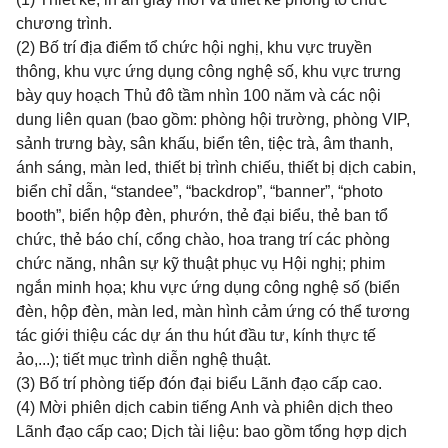
chương trình.
(2) Bố trí địa điểm tổ chức hội nghị, khu vực truyền
thông, khu vực ứng dụng công nghệ số, khu vực trưng
bày quy hoạch Thủ đô tầm nhìn 100 năm và các nội
dung liên quan (bao gồm: phòng hội trường, phòng VIP,
sảnh trưng bày, sân khấu, biển tên, tiệc trà, âm thanh,
ánh sáng, màn led, thiết bị trình chiếu, thiết bị dịch cabin,
biển chỉ dẫn, “standee”, “backdrop”, “banner”, “photo
booth”, biển hộp đèn, phướn, thẻ đại biểu, thẻ ban tổ
chức, thẻ báo chí, cổng chào, hoa trang trí các phòng
chức năng, nhân sự kỹ thuật phục vụ Hội nghị; phim
ngắn minh họa; khu vực ứng dụng công nghệ số (biển
đèn, hộp đèn, màn led, màn hình cảm ứng có thể tương
tác giới thiệu các dự án thu hút đầu tư, kính thực tế
ảo,...); tiết mục trình diễn nghệ thuật.
(3) Bố trí phòng tiếp đón đại biểu Lãnh đạo cấp cao.
(4) Mời phiên dịch cabin tiếng Anh và phiên dịch theo
Lãnh đạo cấp cao; Dịch tài liệu: bao gồm tổng hợp dịch