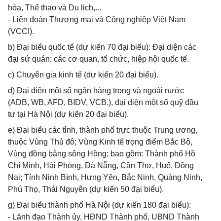
hóa, Thể thao và Du lịch,...
- Liên đoàn Thương mại và Công nghiệp Việt Nam
(VCCI).
b) Đại biểu quốc tế (dự kiến 70 đại biểu): Đại diện các
đại sứ quán; các cơ quan, tổ chức, hiệp hội quốc tế.
c) Chuyên gia kinh tế (dự kiến 20 đại biểu).
d) Đại diện một số ngân hàng trong và ngoài nước
(ADB, WB, AFD, BIDV, VCB.), đại diện một số quỹ đầu
tư tại Hà Nội (dự kiến 20 đại biểu).
e) Đại biểu các tỉnh, thành phố trực thuộc Trung ương,
thuộc Vùng Thủ đô; Vùng Kinh tế trọng điểm Bắc Bộ,
Vùng đồng bằng sông Hồng; bao gồm: Thành phố Hồ
Chí Minh, Hải Phòng, Đà Nẵng, Cần Thơ, Huế, Đồng
Nai; Tỉnh Ninh Bình, Hưng Yên, Bắc Ninh, Quảng Ninh,
Phú Thọ, Thái Nguyên (dự kiến 50 đại biểu).
g) Đại biểu thành phố Hà Nội (dự kiến 180 đại biểu):
- Lãnh đạo Thành ủy, HĐND Thành phố, UBND Thành