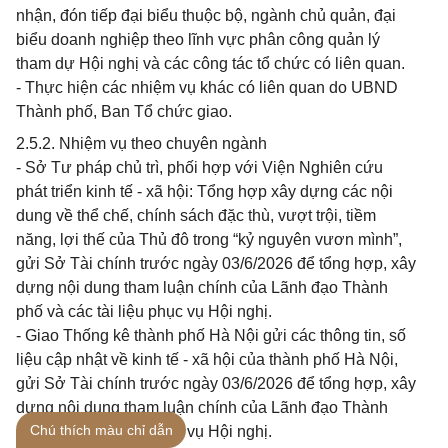
nhận, đón tiếp đại biểu thuộc bộ, ngành chủ quản, đại
biểu doanh nghiệp theo lĩnh vực phân công quản lý
tham dự Hội nghị và các công tác tổ chức có liên quan.
- Thực hiện các nhiệm vụ khác có liên quan do UBND
Thành phố, Ban Tổ chức giao.
2.5.2. Nhiệm vụ theo chuyên ngành
- Sở Tư pháp chủ trì, phối hợp với Viện Nghiên cứu
phát triển kinh tế - xã hội: Tổng hợp xây dựng các nội
dung về thể chế, chính sách đặc thù, vượt trội, tiềm
năng, lợi thế của Thủ đô trong “kỷ nguyên vươn mình”,
gửi Sở Tài chính trước ngày 03/6/2026 để tổng hợp, xây
dựng nội dung tham luận chính của Lãnh đạo Thành
phố và các tài liệu phục vụ Hội nghị.
- Giao Thống kê thành phố Hà Nội gửi các thông tin, số
liệu cập nhật về kinh tế - xã hội của thành phố Hà Nội,
gửi Sở Tài chính trước ngày 03/6/2026 để tổng hợp, xây
dựng nội dung tham luận chính của Lãnh đạo Thành
Chú thích màu chỉ dẫn
phố và các tài liệu phục vụ Hội nghị.