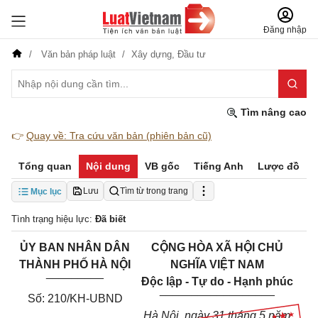
Đăng nhập
Văn bản pháp luật
Xây dựng,
Đầu tư
Tìm nâng cao
👉
Quay về: Tra cứu văn bản (phiên bản cũ)
Tổng quan
Nội dung
VB gốc
Tiếng Anh
Lược đồ
Lưu
Tìm từ trong trang
Mục lục
Tình trạng hiệu lực:
Đã biết
ỦY BAN NHÂN DÂN
CỘNG HÒA XÃ HỘI CHỦ
THÀNH PHỐ HÀ NỘI
NGHĨA VIỆT NAM
_________
Độc lập - Tự do - Hạnh phúc
__________________
Số: 210/KH-UBND
Hà Nội, ngày 31 tháng 5 năm