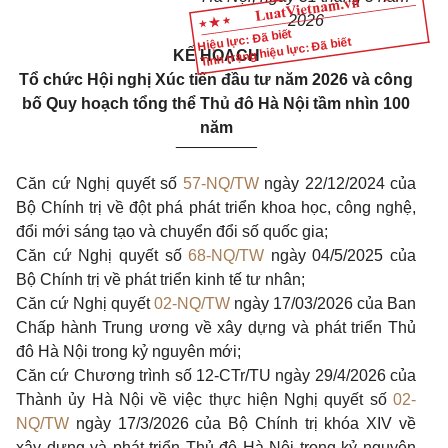
2026
Hiệu lực: Đã biết
Tình trạng hiệu lực: Đã biết
KẾ HOẠCH
Tổ chức Hội nghị Xúc tiến đầu tư năm 2026 và công
bố Quy hoạch tổng thể Thủ đô Hà Nội tầm nhìn 100
năm
_________
Căn cứ Nghị quyết số
57-NQ/TW
ngày 22/12/2024 của
Bộ Chính trị về đột phá phát triển khoa học, công nghệ,
đổi mới sáng tạo và chuyển đổi số quốc gia;
Căn cứ Nghị quyết số
68-NQ/TW
ngày 04/5/2025 của
Bộ Chính trị về phát triển kinh tế tư nhân;
Căn cứ Nghị quyết
02-NQ/TW
ngày 17/03/2026 của Ban
Chấp hành Trung ương về xây dựng và phát triển Thủ
đô Hà Nội trong kỷ nguyên mới;
Căn cứ Chương trình số 12-CTr/TU ngày 29/4/2026 của
Thành ủy Hà Nội về việc thực hiện Nghị quyết số
02-
NQ/TW
ngày 17/3/2026 của Bộ Chính trị khóa XIV về
xây dựng và phát triển Thủ đô Hà Nội trong kỷ nguyên