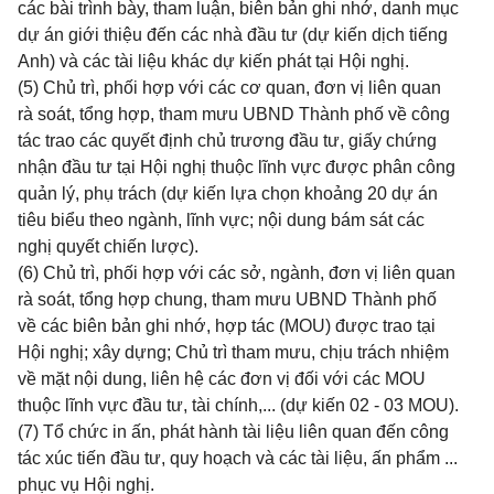
các bài trình bày, tham luận, biên bản ghi nhớ, danh mục
dự án giới thiệu đến các nhà đầu tư (dự kiến dịch tiếng
Anh) và các tài liệu khác dự kiến phát tại Hội nghị.
(5) Chủ trì, phối hợp với các cơ quan, đơn vị liên quan
rà soát, tổng hợp, tham mưu UBND Thành phố về công
tác trao các quyết định chủ trương đầu tư, giấy chứng
nhận đầu tư tại Hội nghị thuộc lĩnh vực được phân công
quản lý, phụ trách (dự kiến lựa chọn khoảng 20 dự án
tiêu biểu theo ngành, lĩnh vực; nội dung bám sát các
nghị quyết chiến lược).
(6) Chủ trì, phối hợp với các sở, ngành, đơn vị liên quan
rà soát, tổng hợp chung, tham mưu UBND Thành phố
về các biên bản ghi nhớ, hợp tác (MOU) được trao tại
Hội nghị; xây dựng; Chủ trì tham mưu, chịu trách nhiệm
về mặt nội dung, liên hệ các đơn vị đối với các MOU
thuộc lĩnh vực đầu tư, tài chính,... (dự kiến 02 - 03 MOU).
(7) Tổ chức in ấn, phát hành tài liệu liên quan đến công
tác xúc tiến đầu tư, quy hoạch và các tài liệu, ấn phẩm ...
phục vụ Hội nghị.