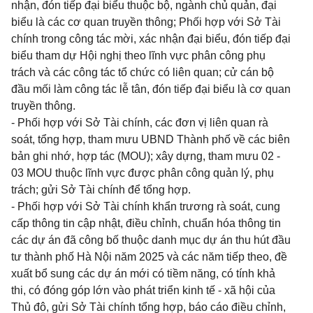
nhận, đón tiếp đại biểu thuộc bộ, ngành chủ quản, đại
biểu là các cơ quan truyền thông; Phối hợp với Sở Tài
chính trong công tác mời, xác nhận đại biểu, đón tiếp đại
biểu tham dự Hội nghị theo lĩnh vực phân công phụ
trách và các công tác tổ chức có liên quan; cử cán bộ
đầu mối làm công tác lễ tân, đón tiếp đại biểu là cơ quan
truyền thông.
- Phối hợp với Sở Tài chính, các đơn vị liên quan rà
soát, tổng hợp, tham mưu UBND Thành phố về các biên
bản ghi nhớ, hợp tác (MOU); xây dựng, tham mưu 02 -
03 MOU thuộc lĩnh vực được phân công quản lý, phụ
trách; gửi Sở Tài chính để tổng hợp.
- Phối hợp với Sở Tài chính khẩn trương rà soát, cung
cấp thông tin cập nhật, điều chỉnh, chuẩn hóa thông tin
các dự án đã công bố thuộc danh mục dự án thu hút đầu
tư thành phố Hà Nội năm 2025 và các năm tiếp theo, đề
xuất bổ sung các dự án mới có tiềm năng, có tính khả
thi, có đóng góp lớn vào phát triển kinh tế - xã hội của
Thủ đô, gửi Sở Tài chính tổng hợp, báo cáo điều chỉnh,