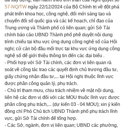
57-NQ/TW
ngày 22/12/2024 của Bộ Chính trị về đột phá
phát triển khoa học, công nghệ, đổi mới sáng tạo và
chuyển đổi số quốc gia và các kế hoạch, chỉ đạo của
Trung ương và Thành phố có liên quan; gửi Sở Tài
chính báo cáo UBND Thành phố phê duyệt nội dung
trình chiếu tại khu vực ứng dụng công nghệ số của Hội
nghị; cử cán bộ đầu mối trực tại khu vực ứng dụng công
nghệ số để giới thiệu thông tin đến các đại biểu .
- Phối hợp với Sở Tài chính, các đơn vị liên quan rà
soát về công tác trao các quyết định chủ trương đầu tư,
giấy chứng nhận đầu tư,... tại Hội nghị thuộc lĩnh vực
được phân công quản lý, phụ trách.
- Chủ trì tham mưu, chịu trách nhiệm về mặt nội dung,
liên hệ các đơn vị đối với các MOU thuộc lĩnh vực được
phân công phụ trách,... (dự kiến 03 - 04 MOU); xin ý kiến
đồng chí Phó Chủ tịch UBND Thành phố phụ trách lĩnh
vực, gửi Sở Tài chính để tổng hợp.
- Các Sở, ngành, đơn vị liên quan; UBND các phường,