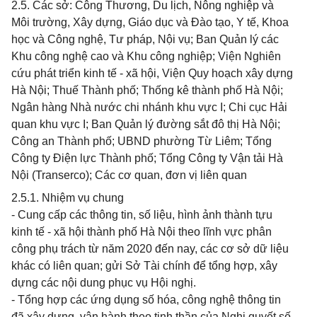
2.5. Các sở: Công Thương, Du lịch, Nông nghiệp và
Môi trường, Xây dựng, Giáo dục và Đào tạo, Y tế, Khoa
học và Công nghệ, Tư pháp, Nội vụ; Ban Quản lý các
Khu công nghệ cao và Khu công nghiệp; Viện Nghiên
cứu phát triển kinh tế - xã hội, Viện Quy hoạch xây dựng
Hà Nội; Thuế Thành phố; Thống kê thành phố Hà Nội;
Ngân hàng Nhà nước chi nhánh khu vực I; Chi cục Hải
quan khu vực I; Ban Quản lý đường sắt đô thị Hà Nội;
Công an Thành phố; UBND phường Từ Liêm; Tổng
Công ty Điện lực Thành phố; Tổng Công ty Vận tải Hà
Nội (Transerco); Các cơ quan, đơn vị liên quan
2.5.1. Nhiệm vụ chung
- Cung cấp các thông tin, số liệu, hình ảnh thành tựu
kinh tế - xã hội thành phố Hà Nội theo lĩnh vực phân
công phụ trách từ năm 2020 đến nay, các cơ sở dữ liệu
khác có liên quan; gửi Sở Tài chính để tổng hợp, xây
dựng các nội dung phục vụ Hội nghị.
- Tổng hợp các ứng dụng số hóa, công nghệ thông tin
đã xây dựng, vận hành theo tinh thần của Nghị quyết số