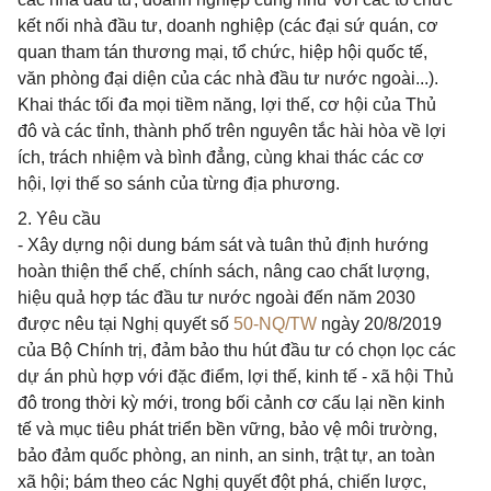
kết nối nhà đầu tư, doanh nghiệp (các đại sứ quán, cơ
quan tham tán thương mại, tổ chức, hiệp hội quốc tế,
văn phòng đại diện của các nhà đầu tư nước ngoài...).
Khai thác tối đa mọi tiềm năng, lợi thế, cơ hội của Thủ
đô và các tỉnh, thành phố trên nguyên tắc hài hòa về lợi
ích, trách nhiệm và bình đẳng, cùng khai thác các cơ
hội, lợi thế so sánh của từng địa phương.
2. Yêu cầu
- Xây dựng nội dung bám sát và tuân thủ định hướng
hoàn thiện thể chế, chính sách, nâng cao chất lượng,
hiệu quả hợp tác đầu tư nước ngoài đến năm 2030
được nêu tại Nghị quyết số
50-NQ/TW
ngày 20/8/2019
của Bộ Chính trị, đảm bảo thu hút đầu tư có chọn lọc các
dự án phù hợp với đặc điểm, lợi thế, kinh tế - xã hội Thủ
đô trong thời kỳ mới, trong bối cảnh cơ cấu lại nền kinh
tế và mục tiêu phát triển bền vững, bảo vệ môi trường,
bảo đảm quốc phòng, an ninh, an sinh, trật tự, an toàn
xã hội; bám theo các Nghị quyết đột phá, chiến lược,