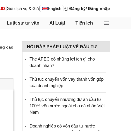
|
|
192
Gói dịch vụ & Giá
English
Đăng ký
/ Đăng nhập
Luật sư tư vấn
AI Luật
Tiện ích
HỎI ĐÁP PHÁP LUẬT VỀ ĐẦU TƯ
ng cao
Thẻ APEC có những lợi ích gì cho
doanh nhân?
Thủ tục chuyển vốn vay thành vốn góp
của doanh nghiệp
Thủ tục chuyển nhượng dự án đầu tư
100% vốn nước ngoài cho cá nhân Việt
Nam
Doanh nghiệp có vốn đầu tư nước