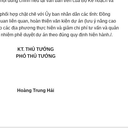
 nội dung chính nêu tại văn bản trên của Bộ Kế hoạch và
 phối hợp chặt chẽ với Ủy ban nhân dân các tỉnh: Đồng
quan liên quan, hoàn thiện văn kiện dự án (lưu ý nâng cao
ho các địa phương thực hiện và giảm chi phí tư vấn và quản
ch nhiệm phê duyệt dự án theo đúng quy định hiện hành./.
KT. THỦ TƯỚNG
PHÓ THỦ TƯỚNG
Hoàng Trung Hải