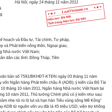
Hà Nội, ngày 14 tháng 11 năm 2011
à
ng
Hiệu lực: Đã biết
Tình trạng hiệu lực: Đã biết
Kế hoạch và Đầu tư, Tài chính, Tư pháp,
p và Phát triển nông thôn, Ngoại giao,
g Nhà nước Việt Nam;
hân dân các tỉnh: Đồng Tháp, Tiền
ại văn bản số 7591/BKHĐT-KTĐN ngày 03 tháng 11 năm
 vốn Ngân hàng Phát triển châu Á (ADB); ý kiến của Bộ Tài
 10 tháng 10 năm 2011, Ngân hàng Nhà nước Việt Nam tại
g 10 năm 2011, Thủ tướng Chính phủ có ý kiến như sau:
iảm nhẹ rủi ro lũ lụt và hạn hán Tiểu vùng sông Mê Kông"
 vay ADB từ nguồn vốn ưu đãi là 45 triệu USD, viện trợ không