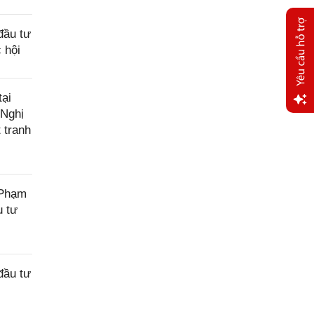
đầu tư
 hội
ại
 Nghị
Yêu
 tranh
cầu
hỗ trợ
 Phạm
u tư
đầu tư