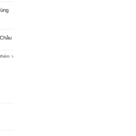
Vùng
 Châu
 thêm