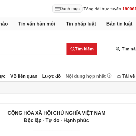
|
Danh mục
Tổng đài trực tuyến
19006
hảo
Tin văn bản mới
Tin pháp luật
Bản tin luật
Tìm kiếm
Tìm nâ
lực
VB liên quan
Lược đồ
Nội dung hợp nhất
Tải về
CỘNG HÒA XÃ HỘI CHỦ NGHĨA VIỆT NAM
Độc lập - Tự do - Hạnh phúc
_________________