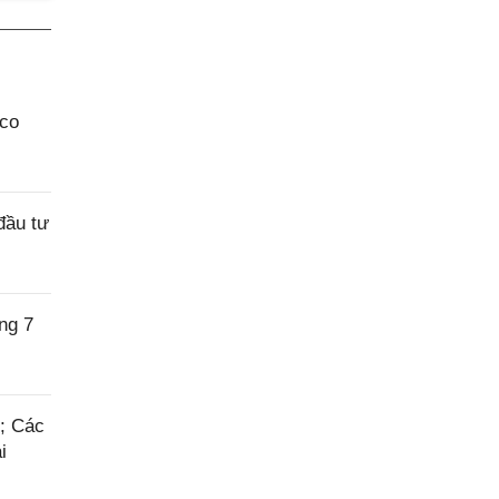
aco
đầu tư
ng 7
6; Các
i