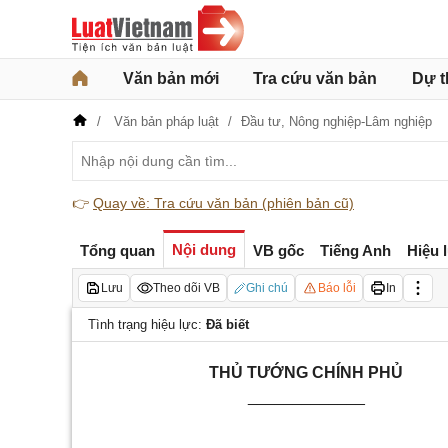
Văn bản mới
Tra cứu văn bản
Dự t
Văn bản pháp luật
Đầu tư,
Nông nghiệp-Lâm nghiệp
👉
Quay về: Tra cứu văn bản (phiên bản cũ)
Nội dung
Tổng quan
VB gốc
Tiếng Anh
Hiệu 
Lưu
Theo dõi VB
Ghi chú
Báo lỗi
In
Tình trạng hiệu lực:
Đã biết
THỦ TƯỚNG CHÍNH PHỦ
_____________