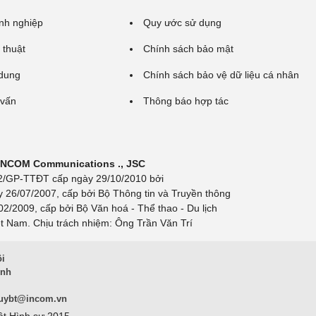
nh nghiệp
Quy ước sử dụng
 thuật
Chính sách bảo mật
 dung
Chính sách bảo vệ dữ liệu cá nhân
 vấn
Thông báo hợp tác
 INCOM Communications ., JSC
 692/GP-TTĐT cấp ngày 29/10/2010 bởi
y 26/07/2007, cấp bởi Bộ Thông tin và Truyền thông
/2009, cấp bởi Bộ Văn hoá - Thể thao - Du lịch
t Nam. Chịu trách nhiệm: Ông Trần Văn Trí
ội
inh
uybt@incom.vn