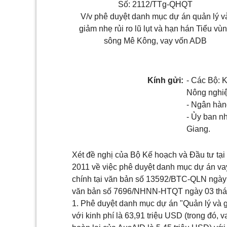
Số: 2112/TTg-QHQT
V/v phê duyệt danh mục dự án quản lý v
giảm nhẹ rủi ro lũ lụt và hạn hán Tiểu vù
sông Mê Kông, vay vốn ADB
Kính gửi:
- Các Bộ: 
Nông nghiệ
- Ngân hàn
- Ủy ban n
Giang.
Xét đề nghị của Bộ Kế hoạch và Đầu tư t
2011 về việc phê duyệt danh mục dự án vay
chính tại văn bản số 13592/BTC-QLN ngày
văn bản số 7696/NHNN-HTQT ngày 03 thán
1. Phê duyệt danh mục dự án "Quản lý và g
với kinh phí là 63,91 triệu USD (trong đó,