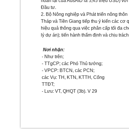
hoàn lại của AusAID là 5,45 triệu USD) với
Đầu tư.
2. Bộ Nông nghiệp và Phát triển nông thôn
Tháp và Tiền Giang tiếp thu ý kiến các cơ 
hiệu quả thông qua việc phân cấp tối đa c
lý dự án); tiến hành thẩm định và chịu trá
Nơi nhận:
- Như trên;
- TTgCP; các Phó Thủ tướng;
- VPCP: BTCN, các PCN;
các Vụ: TH, KTN, KTTH, Cổng
TTĐT;
- Lưu: VT, QHQT (3b). V 29