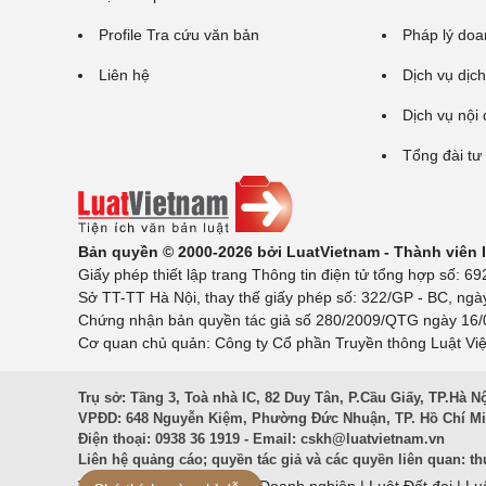
Profile Tra cứu văn bản
Pháp lý doa
Liên hệ
Dịch vụ dịch
Dịch vụ nội
Tổng đài tư
Bản quyền © 2000-2026 bởi LuatVietnam - Thành viên
Giấy phép thiết lập trang Thông tin điện tử tổng hợp số:
Sở TT-TT Hà Nội, thay thế giấy phép số: 322/GP - BC, ngà
Chứng nhận bản quyền tác giả số 280/2009/QTG ngày 16/02
Cơ quan chủ quản: Công ty Cổ phần Truyền thông Luật Việ
Trụ sở: Tầng 3, Toà nhà IC, 82 Duy Tân, P.Cầu Giấy, TP.Hà N
VPĐD: 648 Nguyễn Kiệm, Phường Đức Nhuận, TP. Hồ Chí M
Điện thoại: 0938 36 1919 - Email:
cskh@luatvietnam.vn
Liên hệ quảng cáo; quyền tác giả và các quyền liên quan:
th