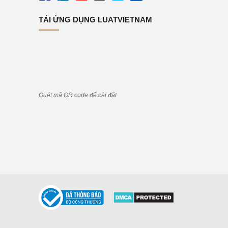
TẢI ỨNG DỤNG LUATVIETNAM
Quét mã QR code để cài đặt