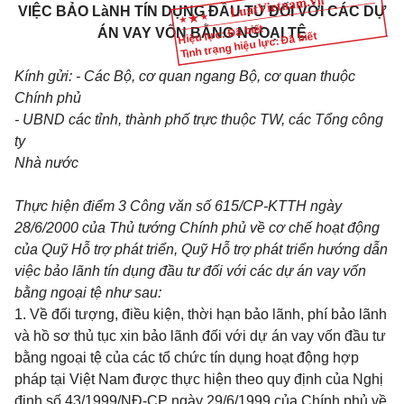
VIỆC BẢO LàNH TÍN DỤNG ĐẦU TƯ ĐỐI VỚI CÁC DỰ
Hiệu lực: Đã biết
ÁN VAY VỐN BẰNG NGOẠI TỆ
Tình trạng hiệu lực: Đã biết
Kính gửi: - Các Bộ, cơ quan ngang Bộ, cơ quan thuộc
Chính phủ
- UBND các tỉnh, thành phố trực thuộc TW, các Tổng công
ty
Nhà nước
Thực hiện điểm 3 Công văn số 615/CP-KTTH ngày
28/6/2000 của Thủ tướng Chính phủ về cơ chế hoạt động
của Quỹ Hỗ trợ phát triển, Quỹ Hỗ trợ phát triển hướng dẫn
việc bảo lãnh tín dụng đầu tư đối với các dự án vay vốn
bằng ngoại tệ như sau:
1. Về đối tượng, điều kiện, thời hạn bảo lãnh, phí bảo lãnh
và hồ sơ thủ tục xin bảo lãnh đối với dự án vay vốn đầu tư
bằng ngoại tệ của các tổ chức tín dụng hoạt động hợp
pháp tại Việt Nam được thực hiện theo quy định của Nghị
định số 43/1999/NĐ-CP ngày 29/6/1999 của Chính phủ về