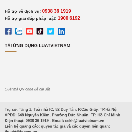
0938 36 1919
Hỗ trợ về dịch vụ:
1900 6192
Hỗ trợ giải đáp pháp luật:
TẢI ỨNG DỤNG LUATVIETNAM
Quét mã QR code để cài đặt
Trụ sở: Tầng 3, Toà nhà IC, 82 Duy Tân, P.Cầu Giấy, TP.Hà Nội
VPĐD: 648 Nguyễn Kiệm, Phường Đức Nhuận, TP. Hồ Chí Minh
Điện thoại: 0938 36 1919 - Email:
cskh@luatvietnam.vn
Liên hệ quảng cáo; quyền tác giả và các quyền liên quan:
thuybt@incom.vn