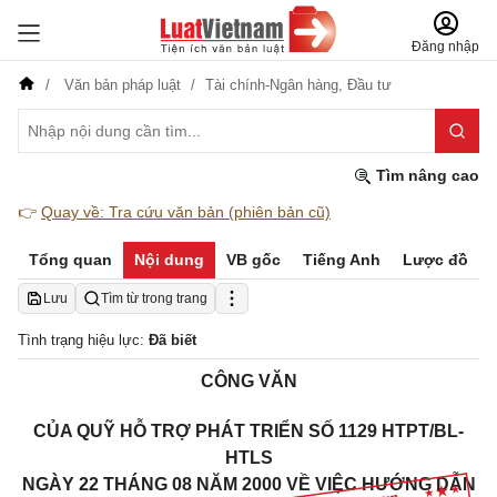
Đăng nhập
Văn bản pháp luật
Tài chính-Ngân hàng,
Đầu tư
Tìm nâng cao
👉
Quay về: Tra cứu văn bản (phiên bản cũ)
Tổng quan
Nội dung
VB gốc
Tiếng Anh
Lược đồ
Lưu
Tìm từ trong trang
Tình trạng hiệu lực:
Đã biết
CÔNG VĂN
CỦA QUỸ HỖ TRỢ PHÁT TRIỂN SỐ 1129 HTPT/BL-
HTLS
NGÀY 22 THÁNG 08 NĂM 2000 VỀ VIỆC HƯỚNG DẪN