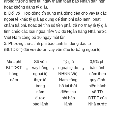
(trong trường hợp tại ngày thanh toán báo Nhân dân nghỉ
hoặc không đăng tỷ giá).
b. Đối với Hợp đồng tín dụng mà đồng tiền cho vay là các
ngoại tệ khác tỷ giá áp dụng để tính phí bảo lãnh, phạt
chậm trả phí, hoặc để tính số tiền phải trả nợ thay là tỷ giá
tính chéo các loại ngoại tệ/VNĐ do Ngân hàng Nhà nước
Việt Nam công bố 10 ngày một lần.
3. Phương thức tính phí bảo lãnh tín dụng đầu tư
(BLTDĐT) đối với dự án vay vốn đầu tư bằng ngoại tệ.
Mức phí
Số vốn
Tỷ giá
0,5% phí
BLTDĐT
vay bằng
ngoại tệ do
bảo lãnh
=
x
x
hàng
ngoại tệ
NHNN Việt
năm theo
năm
thực tế
Nam công
quy định
trong
bố tại thời
hiện hành
năm
điểm thu
về TD
được
phí bảo
ĐTPT của
bảo lãnh
lãnh
Nhà nước