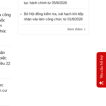
tục hành chính từ 05/8/2026
Bỏ Hội đồng kiểm tra, sát hạch khi tiếp
a công
nhận vào làm công chức từ 01/8/2026
uộc
vi
Xem thêm
phúc
uận
iệt;
iều 22
ực
n cư
Yêu
cầu
hỗ trợ