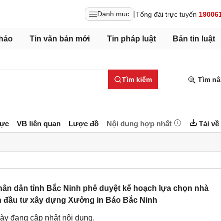
|
Danh mục
Tổng đài trực tuyến
19006
hảo
Tin văn bản mới
Tin pháp luật
Bản tin luật
Tìm kiếm
Tìm nâ
lực
VB liên quan
Lược đồ
Nội dung hợp nhất
Tải về
ân dân tỉnh Bắc Ninh phê duyệt kế hoạch lựa chọn nhà
 án đầu tư xây dựng Xưởng in Báo Bắc Ninh
ày đang cập nhật nội dung.