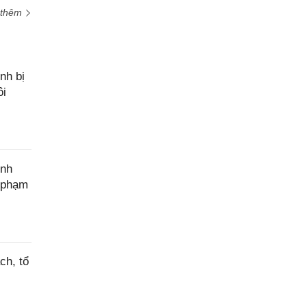
 thêm
nh bị
ôi
ính
c phạm
ch, tổ