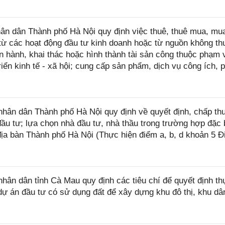
n dân Thành phố Hà Nội quy định việc thuê, thuê mua, mu
p từ các hoạt động đầu tư kinh doanh hoặc từ nguồn không th
 hành, khai thác hoặc hình thành tài sản công thuộc phạm 
iển kinh tế - xã hội; cung cấp sản phẩm, dịch vụ công ích, 
ân dân Thành phố Hà Nội quy định về quyết định, chấp th
ầu tư; lựa chọn nhà đầu tư, nhà thầu trong trường hợp đặc b
 địa bàn Thành phố Hà Nội (Thực hiện điểm a, b, d khoản 5 Đ
ân dân tỉnh Cà Mau quy định các tiêu chí để quyết định th
dự án đầu tư có sử dụng đất để xây dựng khu đô thị, khu dâ