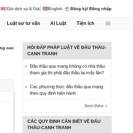
|
|
192
Gói dịch vụ & Giá
English
Đăng ký
/ Đăng nhập
Luật sư tư vấn
AI Luật
Tiện ích
HỎI ĐÁP PHÁP LUẬT VỀ ĐẤU THẦU-
ng cao
CẠNH TRANH
Đầu thầu qua mạng không có nhà thầu
tham gia thì phải đấu thầu lại mấy lần?
Các phương thức đấu thầu qua mạng
theo quy định hiện hành
Xem thêm
CÁC QUY ĐỊNH CẦN BIẾT VỀ ĐẤU
THẦU-CẠNH TRANH