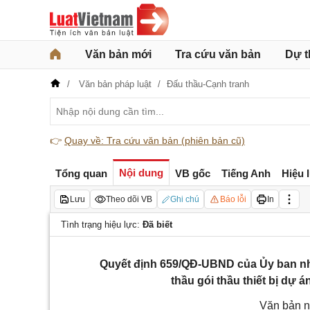
Văn bản mới
Tra cứu văn bản
Dự t
Văn bản pháp luật
Đấu thầu-Cạnh tranh
👉
Quay về: Tra cứu văn bản (phiên bản cũ)
Nội dung
Tổng quan
VB gốc
Tiếng Anh
Hiệu 
Lưu
Theo dõi VB
Ghi chú
Báo lỗi
In
Tình trạng hiệu lực:
Đã biết
Quyết định 659/QĐ-UBND của Ủy ban nh
thầu gói thầu thiết bị dự
Văn bản n