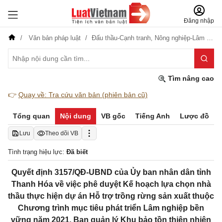
Đăng nhập
Văn bản pháp luật
Đấu thầu-Cạnh tranh,
Nông nghiệp-Lâm nghiệp
Tìm nâng cao
👉
Quay về: Tra cứu văn bản (phiên bản cũ)
Tổng quan
Nội dung
VB gốc
Tiếng Anh
Lược đồ
Lưu
Theo dõi VB
Tình trạng hiệu lực:
Đã biết
Quyết định 3157/QĐ-UBND của Ủy ban nhân dân tỉnh
Thanh Hóa về việc phê duyệt Kế hoạch lựa chọn nhà
thầu thực hiện dự án Hỗ trợ trồng rừng sản xuất thuộc
Chương trình mục tiêu phát triển Lâm nghiệp bền
vững năm 2021, Ban quản lý Khu bảo tồn thiên nhiên