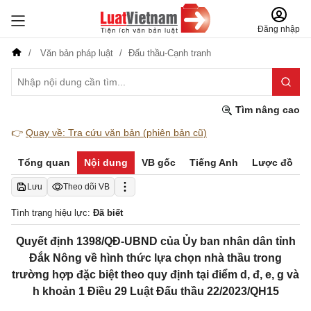
Đăng nhập
Văn bản pháp luật
Đấu thầu-Cạnh tranh
Tìm nâng cao
👉
Quay về: Tra cứu văn bản (phiên bản cũ)
Tổng quan
Nội dung
VB gốc
Tiếng Anh
Lược đồ
Lưu
Theo dõi VB
Tình trạng hiệu lực:
Đã biết
Quyết định 1398/QĐ-UBND của Ủy ban nhân dân tỉnh
Đắk Nông về hình thức lựa chọn nhà thầu trong
trường hợp đặc biệt theo quy định tại điểm d, đ, e, g và
h khoản 1 Điều 29 Luật Đấu thầu 22/2023/QH15