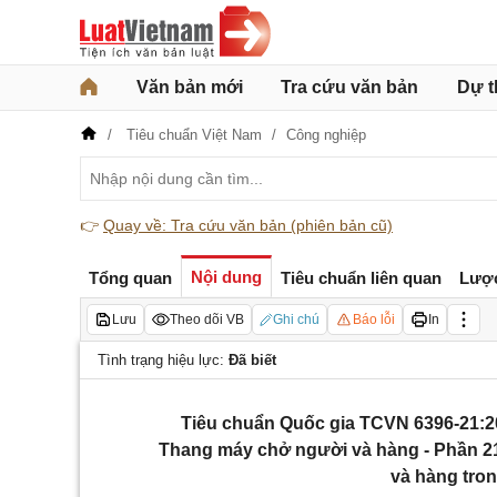
Văn bản mới
Tra cứu văn bản
Dự t
Tiêu chuẩn Việt Nam
Công nghiệp
👉
Quay về: Tra cứu văn bản (phiên bản cũ)
Nội dung
Tổng quan
Tiêu chuẩn liên quan
Lượ
Lưu
Theo dõi VB
Ghi chú
Báo lỗi
In
Tình trạng hiệu lực:
Đã biết
Tiêu chuẩn Quốc gia TCVN 6396-21:202
Thang máy chở người và hàng - Phần 2
và hàng tro