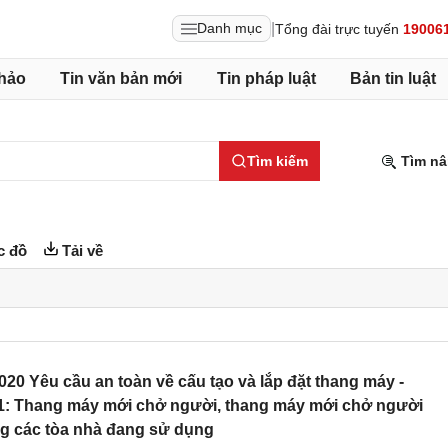
|
Danh mục
Tổng đài trực tuyến
19006
hảo
Tin văn bản mới
Tin pháp luật
Bản tin luật
Tìm kiếm
Tìm nâ
c đồ
Tải về
0 Yêu cầu an toàn về cấu tạo và lắp đặt thang máy -
1: Thang máy mới chở người, thang máy mới chở người
ng các tòa nhà đang sử dụng