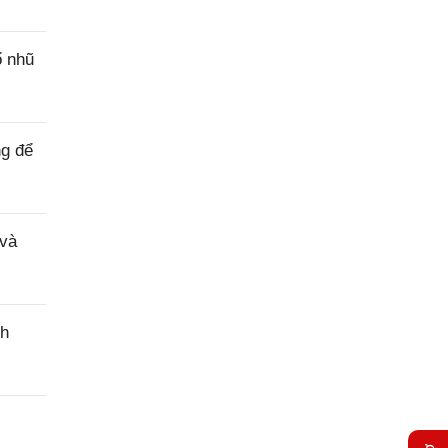
ổ nhũ
ng để
 và
nh