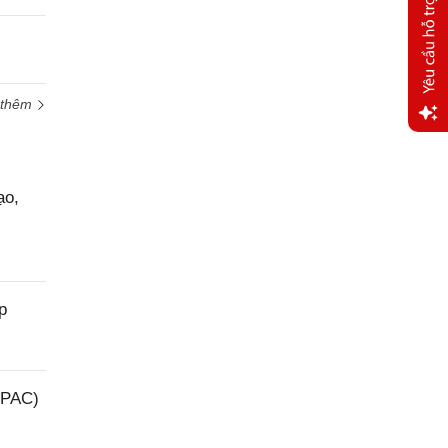
 thêm
Yêu
cầu
hỗ trợ
ạo,
p
(PAC)