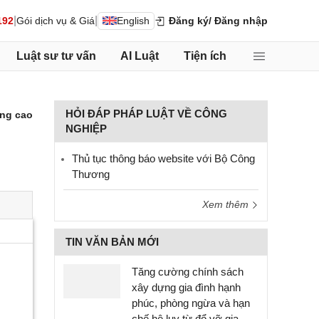
|
|
192
Gói dịch vụ & Giá
English
Đăng ký
/ Đăng nhập
Luật sư tư vấn
AI Luật
Tiện ích
HỎI ĐÁP PHÁP LUẬT VỀ CÔNG
ng cao
NGHIỆP
Thủ tục thông báo website với Bộ Công
Thương
Xem thêm
TIN VĂN BẢN MỚI
Tăng cường chính sách
xây dựng gia đình hạnh
phúc, phòng ngừa và hạn
chế hệ lụy từ đổ vỡ gia