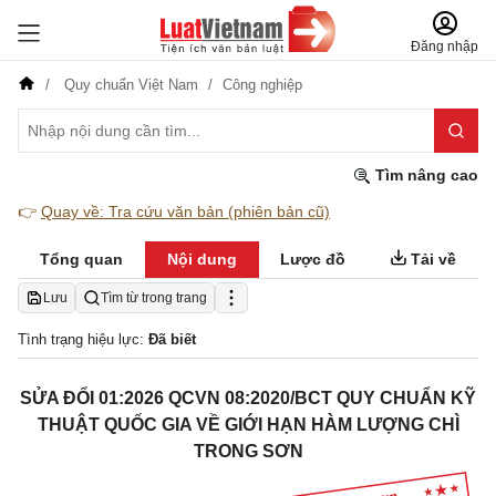
Đăng nhập
Quy chuẩn Việt Nam
Công nghiệp
Tìm nâng cao
👉
Quay về: Tra cứu văn bản (phiên bản cũ)
Tổng quan
Nội dung
Lược đồ
Tải về
Lưu
Tìm từ trong trang
Tình trạng hiệu lực:
Đã biết
SỬA ĐỔI 01:2026 QCVN 08:2020/BCT QUY CHUẨN KỸ
THUẬT QUỐC GIA VỀ GIỚI HẠN HÀM LƯỢNG CHÌ
TRONG SƠN