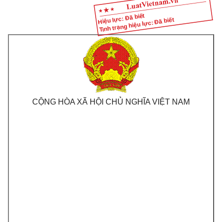
Hiệu lực: Đã biết
Tình trạng hiệu lực: Đã biết
CỘNG HÒA XÃ HỘI CHỦ NGHĨA VIỆT NAM