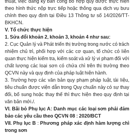
thuật, việc đăng ký bản công bố hợp quy được thực hiện
theo hình thức nộp trực tiếp hoặc thông qua dịch vụ bưu
chính theo quy định tại Điều 13 Thông tư số 14/2026/TT-
BKHCN.
V. Tổ chức thực hiện
1. Sửa đổi khoản 2, khoản 3, khoản 4 như sau:
2. Cục Quản lý và Phát triển thị trường trong nước có trách
nhiệm chủ trì, phối hợp với các cơ quan, tổ chức có liên
quan thực hiện kiểm tra, kiểm soát và xử lý vi phạm đối với
chất lượng
các loại sơn có chứa chì
trên thị trường theo
QCVN này và quy định của pháp luật hiện hành.
3. Trường hợp các văn bản quy phạm pháp luật, tài liệu,
tiêu chuẩn được viện dẫn trong Quy chuẩn này có sự thay
đổi, bổ sung hoặc thay thế thì thực hiện theo quy định tại
văn bản mới./.
VI. Bãi bỏ Phụ lục A:
Danh mục các loại sơn phải đảm
bảo các yêu cầu theo QCVN 08 : 2020/BCT
VII. Phụ lục B
:
Phương pháp xác định hàm lượng chì
trong sơn