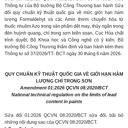
Thông tư của Bộ trưởng Bộ Công Thương ban hành Sửa
đổi quy chuẩn kỹ thuật quốc gia về
mức
giới hạn hàm
lượng Formaldehyt và các Amin thơm chuyển hóa từ
thuốc nhuộm Azo trong sản phẩm dệt may, thủy ngân trong
đèn huỳnh quang, chì trong sơn biên soạn
, Cục Hóa chất
trình duyệt, Bộ Khoa học và Công nghệ có ý kiến
,
Bộ
trưởng Bộ Công Thương thẩm định và ban hành kèm theo
Thông tư số 37/2026/TT- BCT ngày 30 tháng 6 năm 2026.
QUY CHUẨN KỸ THUẬT QUỐC GIA VỀ GIỚI HẠN HÀM
LƯỢNG CHÌ TRONG SƠN
Amendment 01:2026 QCVN 08:2020/BCT
National technical regulation on the limits of lead
content in paints
Sửa đổi 01:2026 QCVN 08:2020/BCT sửa đổi, bãi bỏ
những nội dung sau của QCVN 08:2020/BCT.