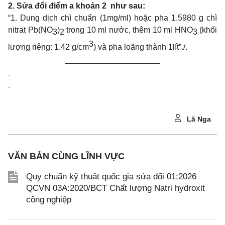
2. Sửa đổi điểm a khoản 2 như sau:
“1. Dung dịch chì chuẩn (1mg/ml) hoặc pha 1.5980 g chì
nitrat Pb(NO
)
trong 10 ml nước, thêm 10 ml HNO
(khối
3
2
3
3
lượng riêng: 1.42 g/cm
) và pha loãng thành 1lít”./.
_____________________
Lã Nga
VĂN BẢN CÙNG LĨNH VỰC
Quy chuẩn kỹ thuật quốc gia sửa đổi 01:2026
QCVN 03A:2020/BCT Chất lượng Natri hydroxit
công nghiệp