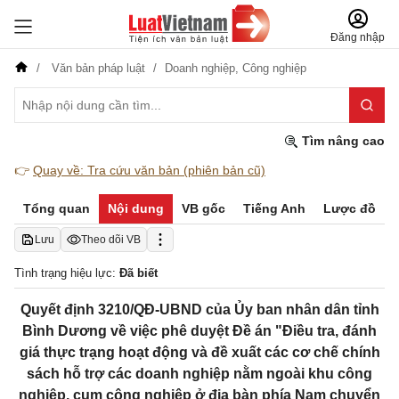
Đăng nhập
Văn bản pháp luật
Doanh nghiệp,
Công nghiệp
Tìm nâng cao
👉
Quay về: Tra cứu văn bản (phiên bản cũ)
Tổng quan
Nội dung
VB gốc
Tiếng Anh
Lược đồ
Lưu
Theo dõi VB
Tình trạng hiệu lực:
Đã biết
Quyết định 3210/QĐ-UBND của Ủy ban nhân dân tỉnh
Bình Dương về việc phê duyệt Đề án "Điều tra, đánh
giá thực trạng hoạt động và đề xuất các cơ chế chính
sách hỗ trợ các doanh nghiệp nằm ngoài khu công
nghiệp, cụm công nghiệp ở địa bàn phía Nam chuyển