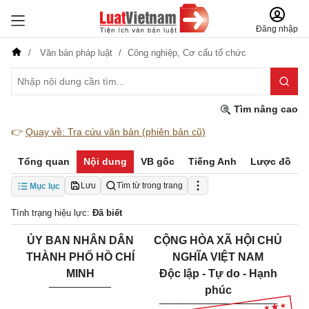
Đăng nhập
Văn bản pháp luật
Công nghiệp,
Cơ cấu tổ chức
Tìm nâng cao
👉
Quay về: Tra cứu văn bản (phiên bản cũ)
Tổng quan
Nội dung
VB gốc
Tiếng Anh
Lược đồ
Lưu
Tìm từ trong trang
Mục lục
Tình trạng hiệu lực:
Đã biết
ỦY BAN
NHÂN DÂN
CỘNG HÒA XÃ HỘI CHỦ
THÀNH PHỐ HỒ CHÍ
NGHĨA VIỆT NAM
MINH
Độc lập - Tự do - Hạnh
__________
phúc
___________________