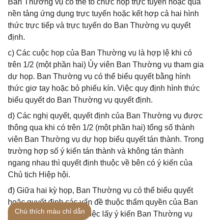
Ban Thường vụ có thể tổ chức họp trực tuyến hoặc qua
nền tảng ứng dụng trực tuyến hoặc kết hợp cả hai hình
thức trực tiếp và trực tuyến do Ban Thường vụ quyết
định.
c) Các cuộc họp của Ban Thường vụ là hợp lệ khi có
trên 1/2 (một phần hai) Ủy viên Ban Thường vụ tham gia
dự họp. Ban Thường vụ có thể biểu quyết bằng hình
thức giơ tay hoặc bỏ phiếu kín. Việc quy định hình thức
biểu quyết do Ban Thường vụ quyết định.
d) Các nghị quyết, quyết định của Ban Thường vụ được
thông qua khi có trên 1/2 (một phần hai) tổng số thành
viên Ban Thường vụ dự họp biểu quyết tán thành. Trong
trường hợp số ý kiến tán thành và không tán thành
ngang nhau thì quyết định thuộc về bên có ý kiến của
Chủ tịch Hiệp hội.
đ) Giữa hai kỳ họp, Ban Thường vụ có thể biểu quyết
hoặc quyết định các vấn đề thuộc thẩm quyền của Ban
Chú thích màu chỉ dẫn
Thường vụ thông qua việc lấy ý kiến Ban Thường vụ