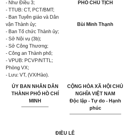
- Như Điều 3;
PHÓ CHỦ TỊCH
- TTUB: CT, PCT/BMT;
- Ban Tuyên giáo và Dân
vận Thành ủy;
Bùi Minh Thạnh
- Ban Tổ chức Thành ủy;
- Sở Nội vụ (3b);
- Sở Công Thương;
- Công an Thành phố;
- VPUB: PCVP/NTTL;
Phòng VX;
- Lưu: VT, (VX/Hào).
ỦY BAN
NHÂN DÂN
CỘNG HÒA XÃ HỘI CHỦ
THÀNH PHỐ HỒ CHÍ
NGHĨA VIỆT NAM
MINH
Độc lập - Tự do - Hạnh
__________
phúc
___________________
ĐIỀU LỆ