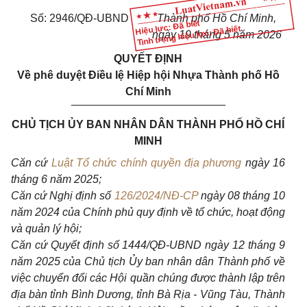
Số: 2946/QĐ-UBND
Thành phố Hồ Chí Minh,
Hiệu lực: Đã biết
Tình trạng hiệu lực: Đã biết
ngày 19 tháng 5 năm 2026
QUYẾT ĐỊNH
Về phê duyệt Điều lệ Hiệp hội Nhựa Thành phố Hồ
Chí Minh
_________________________
CHỦ TỊCH ỦY BAN NHÂN DÂN THÀNH PHỐ HỒ CHÍ
MINH
Căn cứ
Luật Tổ chức chính quyền địa phương
ngày 16
tháng 6 năm 2025;
Căn cứ Nghị định số
126/2024/NĐ-CP
ngày 08 tháng 10
năm 2024 của Chính phủ quy định về tổ chức, hoạt động
và quản lý hội;
Căn cứ Quyết định số 1444/QĐ-UBND ngày 12 tháng 9
năm 2025 của Chủ tịch Ủy ban nhân dân Thành phố về
việc chuyển đổi các Hội quần chúng được thành lập trên
địa bàn tỉnh Bình Dương, tỉnh Bà Rịa
-
Vũng Tàu, Thành