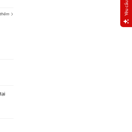
 thêm
Yêu
cầu
hỗ trợ
tại