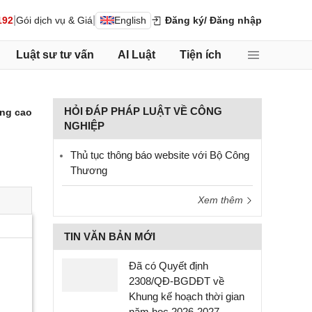
|
|
192
Gói dịch vụ & Giá
English
Đăng ký
/ Đăng nhập
Luật sư tư vấn
AI Luật
Tiện ích
HỎI ĐÁP PHÁP LUẬT VỀ CÔNG
ng cao
NGHIỆP
Thủ tục thông báo website với Bộ Công
Thương
Xem thêm
TIN VĂN BẢN MỚI
Đã có Quyết định
2308/QĐ-BGDĐT về
Khung kế hoạch thời gian
năm học 2026-2027