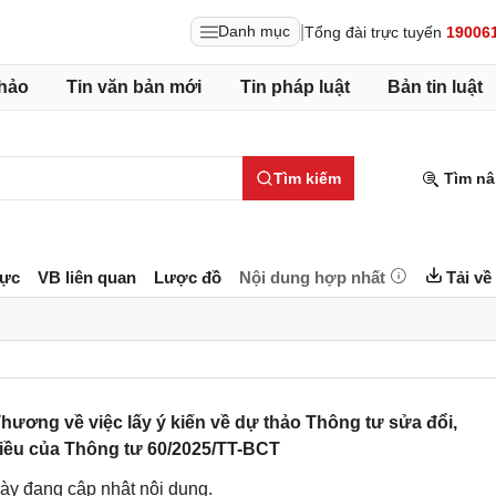
|
Danh mục
Tổng đài trực tuyến
19006
hảo
Tin văn bản mới
Tin pháp luật
Bản tin luật
Tìm kiếm
Tìm nâ
lực
VB liên quan
Lược đồ
Nội dung hợp nhất
Tải về
ơng về việc lấy ý kiến về dự thảo Thông tư sửa đổi,
iều của Thông tư 60/2025/TT-BCT
ày đang cập nhật nội dung.