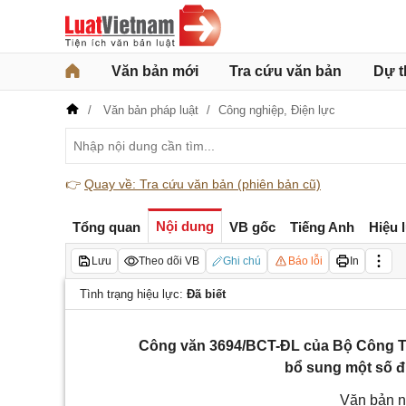
Văn bản mới
Tra cứu văn bản
Dự t
Văn bản pháp luật
Công nghiệp,
Điện lực
👉
Quay về: Tra cứu văn bản (phiên bản cũ)
Nội dung
Tổng quan
VB gốc
Tiếng Anh
Hiệu 
Lưu
Theo dõi VB
Ghi chú
Báo lỗi
In
Tình trạng hiệu lực:
Đã biết
Công văn 3694/BCT-ĐL của Bộ Công Thư
bổ sung một số đ
Văn bản n