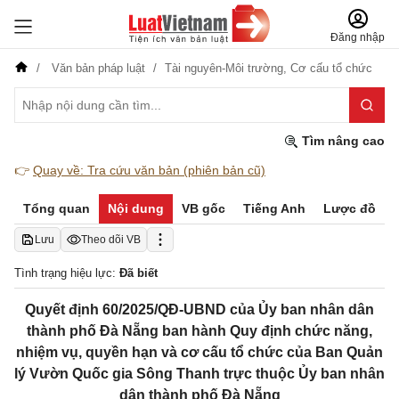
Đăng nhập
Văn bản pháp luật
Tài nguyên-Môi trường,
Cơ cấu tổ chức
Tìm nâng cao
👉
Quay về: Tra cứu văn bản (phiên bản cũ)
Tổng quan
Nội dung
VB gốc
Tiếng Anh
Lược đồ
Lưu
Theo dõi VB
Tình trạng hiệu lực:
Đã biết
Quyết định 60/2025/QĐ-UBND của Ủy ban nhân dân
thành phố Đà Nẵng ban hành Quy định chức năng,
nhiệm vụ, quyền hạn và cơ cấu tổ chức của Ban Quản
lý Vườn Quốc gia Sông Thanh trực thuộc Ủy ban nhân
dân thành phố Đà Nẵng