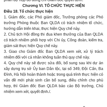
Chương VI.
TỔ CHỨC THỰC HIỆN
Điều 18. Tổ chức thực hiện
1. Giám đốc, các Phó
giám đốc,
Trư
ở
ng phòng các Phó
trưởng Phòng thuộc Ban QLDA có trách nhiệm tổ ch
ứ
c,
hướng dẫn triển khai, thực hiện Quy chế này.
2. Chủ tịch Hội đồng thi
đua
khen thư
ở
ng của Ban QLDA
có trách nhiệm phối hợp với Chi ủy, Công đoàn, kiểm t
ra
,
gi
á
m sát thực hiện Quy ch
ế
này.
3. Giao cho Giám đốc Ba
n
QLDA
xe
m xét, xử lý trách
nhiệm đối với cá nhân không tuân thủ quy chế nà
y
.
4. Quy chế này sẽ được s
ử
a
đ
ổi, bổ sung sau khi dự án
xây dựng trụ sở Ủy ban Dân tộc, tại số 349, Đội
C
ấn, Ba
Đì
n
h
,
Hà Nội hoàn thành hoặc trong quá trình thực hiện có
v
ấ
n đề mới phát sinh c
ầ
n
b
ổ
s
ung, điều chỉnh cho phù
hợp, thì Giám đốc Ban QLDA báo cáo
Bộ t
rưởng, Chủ
nhiệm xem xét, quyết định./.