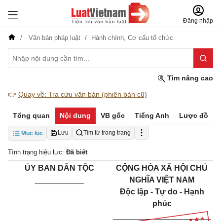
Đăng nhập
Văn bản pháp luật
Hành chính,
Cơ cấu tổ chức
Tìm nâng cao
👉
Quay về: Tra cứu văn bản (phiên bản cũ)
Tổng quan
Nội dung
VB gốc
Tiếng Anh
Lược đồ
Lưu
Tìm từ trong trang
Mục lục
Tình trạng hiệu lực:
Đã biết
ỦY BAN DÂN TỘC
CỘNG HÒA XÃ HỘI CHỦ
___________
NGHĨA VIỆT NAM
Độc lập - Tự do - Hạnh
phúc
______________________