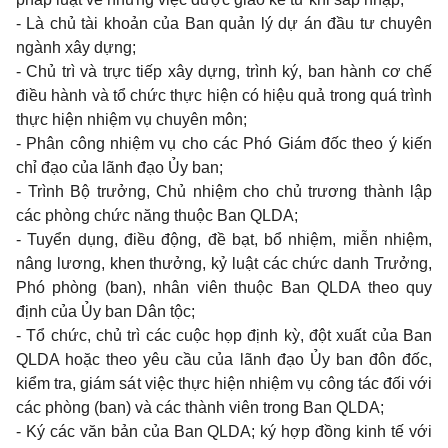
- Là chủ tài khoản của Ban
quản
lý dự án đầu tư chuyên
ngành xây dựng;
- Chủ trì và trực tiếp xâ
y
dựng, trình k
ý
, ban hành cơ chế
điều hành và tổ chức thực hiện có hiệu
quả trong quá
trình
thực hiện nhiệm vụ chuyên môn;
- Phân công nhiệm vụ cho các Ph
ó
Giám đốc theo ý kiến
chỉ đạo của lãnh đạo Ủy ban;
- Trình Bộ trưởng, Chủ nhiệm cho c
h
ủ trương thành lập
các phòng chức năng thuộc Ban QLDA;
- Tuy
ể
n dụng, điều động,
đ
ề bạt, bổ nhiệm, miễn nhiệm,
nâng lương, khen thưởng, kỷ luật các chứ
c
danh Trư
ở
ng,
Phó phòng (ban), nhân viên thuộc Ban QLDA theo quy
định
củ
a
Ủy
ban Dân tộc;
- Tổ chức, chủ trì các cuộc họ
p
định k
ỳ
, đột xuất của Ban
QLDA hoặc theo yêu cầu của l
ã
nh đạo
Ủ
y
ban đôn đốc
,
k
iểm tra, giám sát việc thực hiện nhiệm vụ công tác đối với
c
á
c ph
ò
ng (ban) và các thành viên trong Ban QLDA;
- Ký các văn bản của Ban QLDA; ký hợp đồng kinh tế với