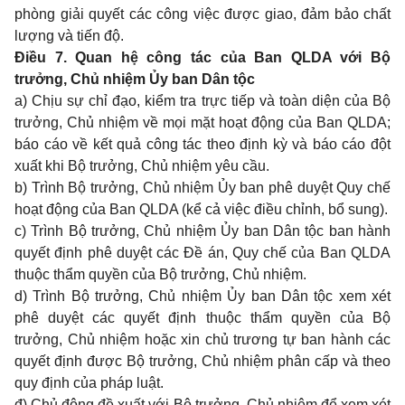
phòng giải quyết các công việc được giao, đảm bảo chất
lượng và tiến độ.
Điều 7. Quan hệ công tác của Ban QLDA với Bộ
trưởng, Chủ nhiệm Ủy ban Dân tộc
a) Chịu sự chỉ đạo, kiểm tra trực tiếp và toàn diện của Bộ
trưởng, Ch
ủ
nhiệm về mọi mặt hoạt động c
ủa
Ban QLDA;
báo cáo về kết quả công tác theo định kỳ và báo cáo đột
xuất khi
Bộ trưởng, Chủ
nhiệm yêu cầu.
b) Trình Bộ trư
ởn
g, Chủ n
hi
ệm Ủy ban phê duyệt Quy chế
hoạt động của Ban QLDA (k
ể
cả việc điều chỉnh, bổ sung
)
.
c) Trình Bộ trưởng, Chủ nhiệ
m
Ủy ban Dân tộc ban hành
quyết định phê duyệt các Đề án, Quy chế của Ban QL
D
A
t
h
uộc thẩm quyền của Bộ trưởng, Chủ nhiệm.
d) Trình Bộ trưởng, Chủ nhiệm
Ủy ban
Dân tộc xem xét
phê duyệt các quyết định thuộc thẩm quyền của Bộ
tr
ưởng,
Chủ nhiệm hoặc xin chủ trương tự ban hành các
quyết định được
Bộ trưởng
, Chủ nhiệm phân cấp và theo
quy định của pháp luật.
đ) Chủ động đề xuất với
Bộ trưởng,
Ch
ủ
nhiệm để xem xét