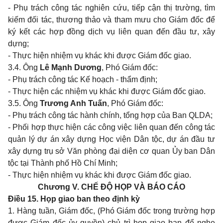
- Phụ trách công tác nghiên
cứu
, ti
ếp
cận thị trường, tìm
kiếm đ
ố
i tác, thương thảo và tham mưu cho Giám đốc
để
ký kết các hợp đồng dịch vụ liên quan đến đầu tư, xây
dựng;
- Thực hiện nhiệm vụ khác khi được Giám đốc giao.
3.4. Ông
Lê Mạnh Dương
, Phó Giám
đ
ốc:
- Phụ trách công tác Kế h
oạch - thẩm định
;
- Thực hiện các nhiệm vụ kh
á
c khi
đ
ược Giám đốc giao.
3.5. Ông
Trương Anh Tuấn
, Phó Giám đốc:
- Phụ trách công tác hành ch
ính
,
tổng hợp
của Ban QLDA;
- Phối hợp thực hiện các c
ô
ng việc
li
ên quan đến công tác
quản lý dự án xây dựng Học viện Dân tộc, dự án đầu tư
xây dựng trụ sở Văn phòng đại diện cơ quan Ủy ban Dân
tộc tại Thành phố Hồ Chí Minh;
- Thực hiện nhiệm vụ khác khi được Giám đốc giao.
Chương V.
CHẾ ĐỘ HỌP VÀ BÁO CÁO
Điều 15. Họp giao ban theo định kỳ
1. Hàng tuần, Giám đốc, (Phó Giám đốc trong trường hợp
được Giám đốc ủy quyền) chủ trì họp giao ban để nghe