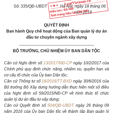
Số:
335
/Q
Đ
-UBDT
Hà Nội, ngày
18
tháng
06
Hiệu lực: Đã biết
Tình trạng hiệu lực: Đã biết
năm
2018
QUYẾT ĐỊNH
B
an hành
Q
uy chế hoạt động của
B
an quản lý dự án
đầu tư chuyên ngành xây dựng
_________________________________
BỘ TRƯỞNG, CHỦ NHIỆM ỦY BAN DÂN TỘC
Căn cứ Nghị định số
13/2017/NĐ-CP
ngày 10/2/2017 của
Chính phủ quy định chức năng, nhiệm vụ, quyền hạn và
cơ cấu tổ chức của Ủy ban Dân tộc;
Căn cứ Thông tư số
16/2016/TT-BXD
ngày 30/6/2016 của
Bộ trưởng Bộ Xây dựng hướng dẫn thực hiện một số điều
của Nghị định số 59/2015/NĐ-CP về hình thức tổ chức
quản lý dự án đầu tư xây dựng;
Căn cứ
Quyết định số
504/QĐ-UBDT
ngày 26 tháng 09
năm
2016 của Ủy ban Dân tộc về thành lập Ban quản lý