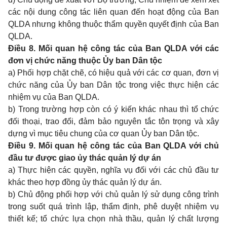
các nội dung công tác liên quan đến hoạt độ
n
g của Ban
QLDA nhưng không thuộc thẩm quyền quyết định của Ban
QLD
A.
Điều 8. Mối quan hệ công tác của Ban QLDA với các
đơn vị chức năng thuộc Ủy ban Dân tộc
a) Phối hợp chặt chẽ, có
hiệu quả với
các cơ quan, đơn vị
chức năng của Ủy ban Dân tộc trong việc thực hiện các
nhiệm
vụ của Ban QLDA.
b) Trong trường hợp còn c
ó
ý kiến kh
ác
nhau thì tổ chức
đối thoại, trao đổi, đảm bảo nguyên tắc tôn tr
ọ
ng và
xâ
y
dựng vì mục tiêu chung của cơ quan Ủy ban Dân tộc.
Điều 9. Mối quan hệ công tác của Ban QLDA với chủ
đầu tư được giao ủy thác quản lý dự án
a) Thực hiện các quyền, nghĩa vụ đ
ố
i với các chủ đầu tư
khác theo hợp đồng ủy thác quản lý dự án.
b) Chủ động phối hợp với chủ quản
lý
sử dụng công trình
trong suốt quá trình lập, thẩm định, phê duyệt nhiệm vụ
thiết k
ế
; tổ chức lựa chọn nhà thầu, quản lý chất lượng