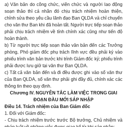
a) Văn bản do công chức, viên chức và người lao động
soạn thảo thì cá nhân đó chịu trách nhiệm hoàn thiện,
chỉnh sửa theo yêu cầu lãnh đạo Ban QLDA và chỉ chuyển
cho văn thư Ban khi
đ
ã hoàn tất. Người trực tiếp soạn thảo
phải chịu trách nhiệm về tính chính
xác cũng
như tiến độ
hoàn thành.
b) Từ người trực tiếp soạn
thảo
văn bản đến các Trưởng
phòng, Phó giám đốc phụ trách lĩnh vực đều phải ký
vào
phiếu trình
văn bản trước khi trình Giám đốc ký; phiếu trình
phải được l
ưu
giữ tại văn thư Ban QLDA.
c) Tất cả văn bản đến và đi đều được ghi vào sổ văn thư
của Ban QLDA, sổ văn thư phải ghi đầy đủ, chín
h
xác các
t
hông
tin theo quy định.
Chương IV.
NGUYÊN TẮC LÀM VIỆC TRONG GIAI
ĐOẠN ĐẦU MỚI SÁP NHẬP
Điều 14. Trách nhiệm của Ban Giám đốc
1. Đối với Giám đốc:
- Chịu trách nhiệm trước trước Bộ trư
ở
ng, Chủ nhiệm và
pháp luật về những việc được giao kể từ khi
sáp nhập
;