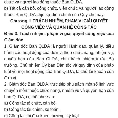
chức và n
g
ười lao động thuộc Ban QLDA.
b) Tất cả cán bộ, công chức, viên ch
ứ
c và người lao động
thuộc Ban QLDA chịu sự điều chỉnh của Q
uy chế này.
Chương II.
TRÁCH NHIỆM, PHẠM VI GIẢI QUYẾT
CÔNG VIỆC VÀ QUAN HỆ CÔNG TÁC
Điều 3. Trách nhiệm, phạm vi giải quyết công việc của
Giám đốc
1. Giám đốc Ban QLDA là người
lãnh đạo
, quản lý, điều
hành các hoạt động của đơn vị theo chức nă
n
g;
nhiệm vụ,
quyền hạn
của Ban QLDA, chịu trách nhiệm trước Bộ
trưởng, Ch
ủ nhiệm Ủy ban
Dân tộc và quy định của pháp
luật về mọi hoạt động của Ban QLDA, là
chủ
tài khoản của
đơn vị.
2. Giám đốc Ban QLDA, t
rự
c tiếp phụ
tr
ách một số lĩnh vực
chuyên môn thuộc chức năng, nhiệm vụ và
quyền hạn của
ban
QLDA, cụ thể như sau:
a) Công tác tổ chức, cán
bộ
.
b) Công tác tài chính, k
ế
t
o
án.
c) Công tác thi đua khen
thưởng, kỷ luật.