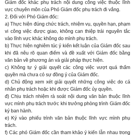
Giám đốc khác phụ trách nội dung công việc thuộc lĩnh
v
ực chuyên môn của Phó Giám đốc phụ trách đ
i
vắng.
2. Đối với Phó Giám đốc:
a) Thực hiện đúng chức tr
á
ch, nhiệm vụ, quyền hạn, phạm
vi công việc được giao, không can thiệp
trái nguyên tắc
vào
lĩnh vực khác không do mình phụ trách.
b) Thực hiện nghiêm túc ý kiến kết
luận của
Giám đốc sau
khi đã nêu rõ quan điểm và đề xuất với Giám đốc bằng
văn bản
về
phương án và giải pháp thực hiện.
c) Không tự ý giải quyết
các công việc
vượt quá thẩm
quyền mà chưa có sự đồng ý của Giám đốc.
d) Chủ động xem xét
giải quyết những
công việc do cá
nhân phụ trách hoặc khi được Giám đốc ủy quyền.
đ) Chịu trách nhiệm rà soát n
ộ
i dung văn bản thuộc lĩnh
vực mình phụ trách trước khi trưởng phòng trình Giám
đốc
ký
ban hành.
e) Ký vào phiếu trình văn
bả
n thuộc lĩnh vực mình phụ
trách.
f) Các phó Giám đốc cầ
n tham khảo ý kiến
lẫn nhau trong