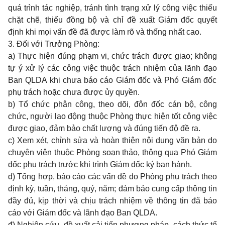
quá trình tác nghiệp, tránh tình trạng xử lý c
ô
ng việc thiếu
chặt chẽ, thiếu đồng bộ và chỉ đề xuất Giám đốc quyết
định khi mọi vấn
đề đã
được làm rõ và thống nhất cao.
3. Đối với Trưởng Phòng:
a) Thực hiện đúng phạm
vi
, chức trách được giao; không
tự ý xử lý các công việc thuộc trách nhiệm của lãnh
đạo
Ban QLDA kh
i
chưa báo cáo Giám đốc và Phó Giám đốc
phụ trách
hoặc chưa
được ủy quyền.
b) Tổ chức phân công,
theo dõi, đôn đốc
cán bộ, công
chức, người lao động thuộc Phòng thực hiện tốt công việ
c
đ
ược giao, đảm bảo chất lượng và đúng tiến độ đề ra.
c) Xem xét, chỉnh sửa v
à
hoàn
thiện nội
dung văn bản do
chuyên viên thuộc Phòng soạn thảo, thông qua Ph
ó
Giám
đốc
phụ trách trước khi trình Giám đốc k
ý
ban hành.
d) Tổng hợp, báo cáo các vấn đề do Phòng phụ trách theo
định kỳ, tuần, tháng, quý, năm; đảm
bảo
cung cấp thông tin
đầy đủ, kịp thời và chịu trách nhiệm về thông tin đã báo
cáo với Giám đốc và lãnh đạo Ban QLDA.
đ) Nghiên cứu, đề xuất cải tiến phương pháp, cách thức tổ