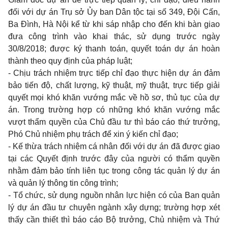
đối với dự án Trụ sở Ủy ban Dân tộc tại số 349, Đội
C
ấn,
Ba Đình, Hà Nội kể từ khi sáp nhập cho đến khi bàn giao
đưa công trình vào khai thác, sử dụng trước ngày
30/8/2018; được ký thanh toán, quyết toán dự án hoàn
thành theo quy định của pháp luật;
- Chịu trách nhiệm trực tiếp
chỉ đạo
thực hiện dự án đảm
bảo tiến độ, chất lượng, kỹ thuật, mỹ thuật, tr
ự
c tiếp gi
ải
quyết mọi khó khăn vướng mắc về hồ sơ, thủ tục của dự
án. Tro
n
g trườ
n
g hợp có những khó khăn vướng mắc
vượt thẩm quyền của Chủ đầu tư thì b
áo
cáo
t
hứ trưởng,
Phó Chủ nhiệm phụ trách để xin ý kiến chỉ đạo;
- Kế thừa trách nhiệm cá nh
â
n đối với dự án đã được giao
tại các Quyết định trước đây của người có
thẩm quyền
nhằm đảm bảo tính liên tục trong công tác quản lý dự án
và quản
lý
th
ô
ng tin c
ô
ng trình;
- Tổ chức, sử dụng nguồn n
hân
lực hiện có của Ban quản
lý dự án đầu tư chuyên ngành xây dựng; trường hợp x
é
t
thấy cần thiết thì báo cáo Bộ trưởng, Chủ nhiệm và Thứ