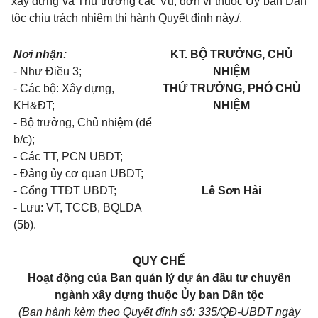
xây dựng và Thủ trưởng các Vụ, đơn vị thuộc Ủy ban Dân
tộc chịu trách nhiệm thi hành Quyết định này./.
Nơi nhận:
KT. BỘ TRƯỞNG, CHỦ
- Như Điều 3;
NHIỆM
- Các bộ: Xây dựng,
THỨ TRƯỞNG, PHÓ CHỦ
KH&ĐT;
NHIỆM
- Bộ trưởng, Chủ nhiệm (để
b/c);
- C
á
c TT, PCN UBDT;
- Đảng ủy cơ quan UBDT;
- Cổng TTĐT UBDT;
Lê Sơn Hải
- Lưu: VT, TCCB, BQLDA
(5b).
QUY CHẾ
H
oạt động của
B
an quản lý dự án đầu tư chuyên
ngành xây dựng thuộc
Ủ
y ban
D
ân tộc
(Ban hành kèm theo Quyết định số:
335
/QĐ-UBDT ngày