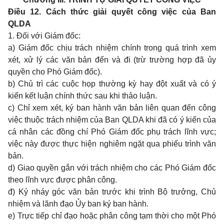
Điều 12. Cách thức giải quyết công việc của Ban
QLDA
1. Đối với Giám đốc:
a) Giám đốc chịu trách nhiệm chính trong quá trình xem
xét, xử lý các văn bản đến và đi (trừ trường hợp đã ủy
quyền cho Phó Giám đốc).
b) Chủ trì các cuộc họp thường kỳ hay đột xuất và có ý
kiến kết luận chính thức sau khi thảo luận.
c) Chỉ xem xét, ký ban hành văn bản liên quan đến công
việc thuộc trách nhiệm của Ban QLDA khi đã có ý kiến của
cá nhân các đ
ồ
ng chí Phó Giám đốc phụ trách lĩnh vực;
việc này được thực hiện nghiêm ngặt qua phiếu trình văn
bản.
d) Giao quyền gắn với trá
c
h n
h
iệm cho các Phó Giám đốc
theo lĩnh vực được phân công.
đ) Ký nháy góc văn bản
trước khi trình Bộ
trưởng, Chủ
nhiệm và lãnh đạo Ủy ban ký ban hành.
e) Trực tiếp chỉ đạo hoặc phân c
ô
ng
t
ạm thời cho một Phó