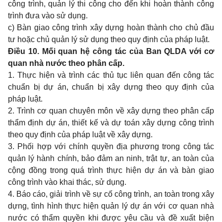
công trình,
quản lý thi công
cho đến khi hoàn thành công
trình đưa vào sử dụng.
c) Bàn giao công trình xây dựng hoàn th
à
nh cho chủ đầu
tư hoặc chủ quản lý sử dụng theo quy định của ph
áp
luật.
Điều 10. Mối quan hệ công tác của Ban QLDA với cơ
quan nhà nước theo phân cấp.
1. Thực hiện và trình các
thủ tục liên
quan đến công tác
chuẩn bị dự
án,
chuẩn bị xây dựng theo quy định của
pháp luật.
2. Trình cơ quan chuyên môn về xây dựng theo phân cấp
thẩm định dự án, thiết k
ế
và dự toán xây dựng công trình
theo quy định của pháp luật về xây dựng.
3. Phối hợp với chính quyền địa phương trong công tác
quản lý hành chính, bảo đảm an ninh, trật tự, an toàn của
cộng đồng trong quá trình thực hiện dự án và bàn giao
công trình vào khai thác, sử dụng.
4. Báo cáo, giải trình về sự c
ố
công trình, an toàn trong xây
dựng, tình hình thực hiện quản lý dự án với cơ quan nhà
nước có thẩm quyền khi được yêu cầu và đề xuất biện