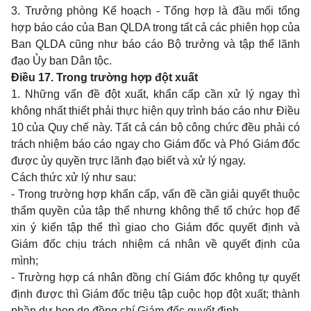
3. Trưởng phòng
Kế hoạch - Tổng hợp
là đầu mối tổng
hợp báo cáo của Ban QLDA trong tất cả cá
c phiên họp
của
Ban QLDA cũng như báo cáo Bộ trưởng và tập thể lãnh
đạo Ủy ba
n Dân
tộc.
Điều 17. Trong trường hợp đột xuất
1. Những vấn đề đột xuấ
t
, khẩn c
ấ
p cầ
n
xử lý ngay thì
không nhất thiết phải thực hiện quy trình báo cáo nh
ư
Đi
ều
10 của Quy ch
ế
này. Tất cả cán bộ công chức đều phải có
trách nh
iệ
m báo cáo ngay cho Giám đốc và Phó Giám đốc
được ủy quyền trực lãnh đạo
biết và xử
lý ngay.
Cách thức xử lý như sau:
- Trong trường hợp khẩn
cấp
, vấ
n đề
cần giải quyết thuộc
thẩm quyền của tập thể nhưng không thể tổ chức họp
để
xin
ý kiến tập thể thì giao cho Giám đốc quyết định và
Giám đốc chịu trá
c
h nhiệm
cá nhân
về quyết định của
mình;
- Trường hợp cá nhân đồng chí Gi
ám đ
ốc không tự quyết
định được thì Giám đốc triệu tập cuộc họp đột xuất; thành
p
h
ần dự họp do đồng chí Giám đốc quyết định.