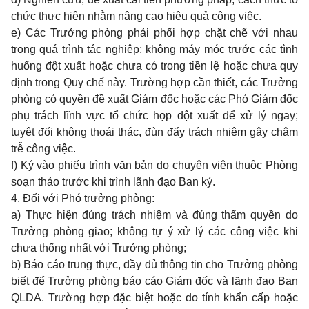
chức thực hiện nhằm nâng cao hiệu quả công việc.
e) Các Trưởng phòng phải phối hợp chặt chẽ với nhau
trong quá trình tác nghiệp; không máy móc trước các tình
huống đột xuất hoặc chưa có trong tiền lệ hoặc chưa quy
định trong Quy chế này. Trường hợp cần thiết, các T
rưởn
g
phòng có quyền đề xuất Giám đốc hoặc các Phó Giám đốc
phụ trách lĩnh vực tổ chức họp đột xuất để xử lý ngay;
tuyệt đối không thoái thác, đùn đẩy trách nhiệm gây chậm
tr
ễ công việc.
f) Ký vào phiếu trình văn bản do chuyên viên thuộc Phòng
soạn thảo trước khi trình lãnh đạo Ban ký.
4. Đối với Phó trưởng phòng:
a) Thực hiện đúng trách nhiệm và đ
ú
ng thẩm quyền do
Trưởng phòng giao; không tự ý xử lý các công việc khi
chưa thống nhất với Trưởng phòng;
b) Báo cáo trung thực, đầy đủ thông tin cho Trưởng phòng
biết đ
ể
Trưởng phòng báo cáo Giám đốc và lãnh đạo Ban
QLDA. Trường hợp đặc biệt hoặc do tính khẩn cấp hoặc