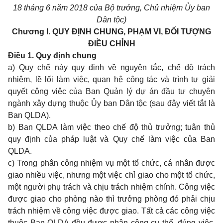
1
8 tháng 6 năm 20
1
8 của Bộ trưởng, Chủ nhiệm Ủy ban
Dân tộc)
Chương I. QUY ĐỊNH CHUNG, PHẠM VI, ĐỐI TƯỢNG
ĐIỀU CHỈNH
Điều 1. Quy định chung
a) Quy chế này quy định về nguyên tắc, chế độ trách
nhiệm, lề lối làm việc, quan hệ công tác và trình tự giải
quyết công việc của Ban Quản lý dự án đầu tư chuyên
ngành xây dựng thuộc Ủy ban Dân tộc (sau đây viết tắt là
Ban QLDA).
b) Ban QLDA làm việc theo chế độ thủ trưởng; tuân thủ
quy định của pháp luật và Quy chế làm việc của Ban
QLDA.
c) Trong phân công nhiệm vụ một tổ chức, cá nhân được
giao nhiều việc, nhưng một việc chỉ giao cho một tổ chức,
một người phụ trách và chịu trách nhiệm chính. Công việc
được giao cho phòng nào thì trưởng phòng đó phải chịu
trách nhiệm về công việc được giao. Tất cả các công việc
thuộc Ban QLDA đều được phân công cụ thể, đúng việc,