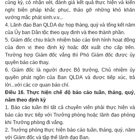
cùng kỳ, có nhận xét, đánh giá k
ế
t quả thực hiện và kiến
nghị biện pháp khắc phục, tháo g
ỡ
những khó khăn
vướng mắc phát sinh.v.v...
4. Lãnh đạo Ban QLDA dự họp tháng, quý và tổng kết năm
của Ủy ban Dân tộc theo quy định và theo thành phần.
5. Giám đốc chịu trách nhiệm báo cáo tình hình hoạt động
của đơn vị theo định kỳ hoặc đột xuất cho cấp trên.
Trường hợp Giám đốc vắng thì Phó Giám đốc được ủy
quyền báo cáo thay.
6. Giám đốc là người được Bộ trưởng, Chủ nhiệm ủy
quyền phát ngôn của Ban QLDA và được tiếp xúc, trả
lời...với các cơ quan báo chí.
Điều 16. Thực hiện chế độ báo cáo tuần, tháng, quý,
năm theo định kỳ
1. Báo cáo tuần thì tất cả chuyên viên phải thực hiện và
báo cáo trực tiếp với Trưởng phòng hoặc lãnh đạo phòng
khi Trưởng phòng đi vắng
.
2. Trưởng phòng thực hi
ệ
n báo cáo tuần, tháng, quý, năm
với Giám đốc và tập thể lãnh đạo Ban.