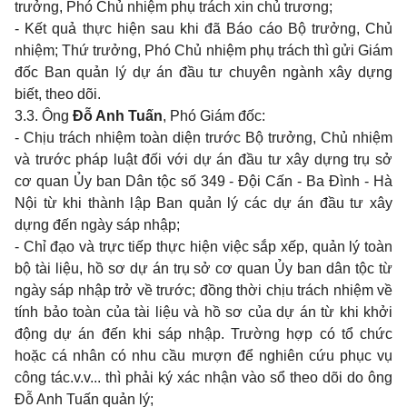
trư
ởng
, Ph
ó
Ch
ủ n
hiệm phụ trách xin chủ trương;
- Kết quả thực hiện sau khi đ
ã
Báo cáo Bộ trưởng, Chủ
nhiệm; Thứ trưởng, Phó Chủ nhiệm phụ trách
thì gửi
Giám
đốc Ban quản lý dự án đầu tư chuyên ngành xây dựng
biết, theo
dõi
.
3.3. Ông
Đỗ Anh Tuấn
,
Ph
ó Giám
đốc:
- Chịu trách nhiệm toàn di
ệ
n trước B
ộ tr
ưởng, Chủ nhiệm
và trước pháp luật đối với dự án đầu tư xây dựng
trụ sở
cơ
quan Ủy ban Dân tộc số 349 - Đội Cấn - Ba Đình - Hà
Nội
từ khi
th
à
nh l
ậ
p Ban quản lý các dự án đầu tư xây
dựng đến ngày sáp nhập;
- Chỉ đạo và trực tiếp thực hiện việc
sắ
p xếp, quản lý toàn
bộ tài liệu, hồ sơ dự án trụ sở cơ quan Ủy ban
dân
tộc từ
ngày sáp nhập trở về trước; đồng thời chịu trách nhiệm về
tính bảo toàn
của tài liệu và hồ sơ của dự án từ khi khởi
động dự án đến khi sáp nhập.
Tr
ường hợp có tổ chức
hoặc cá nhân có nhu cầu mượn để nghiên
cứu
phục vụ
công tác.v.v... thì phải ký xác nhận vào sổ theo dõi do ông
Đỗ Anh
Tuấn quản
lý;