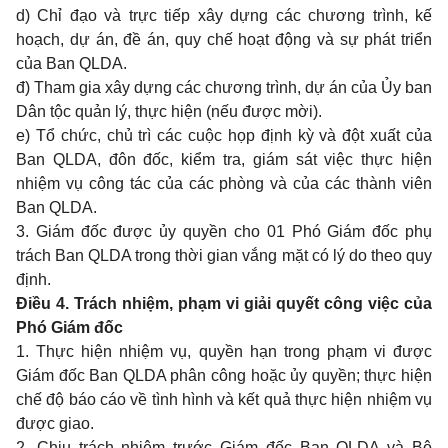
d) Chỉ đạo và trực tiếp
xây dựng
c
á
c chương trình, kế
hoạch, dự án, đề án, quy chế hoạt động và sự phát triển
của Ban QLDA.
đ) Tham gia xây dựng các chương trình, dự án của Ủy ban
Dân tộc quản lý, thực hiện (nếu được mời).
e) Tổ chức, chủ trì các c
uộc họp định kỳ
và đột xuất của
Ban QLDA, đôn đốc, kiểm tra, giám sát việc thực
h
iện
nhiệm
vụ
công tác của các phòng và của các thành viên
Ban QLDA.
3. Giám đốc được ủy quyền cho 01
Phó
Giám đốc phụ
trách Ban QLDA trong thời gian vắng mặt có lý do theo quy
đ
ịnh
.
Điều 4. Trách nhiệm, phạm vi giải quyết công việc của
Phó Giám đốc
1. Thực hiện nhiệm vụ, q
u
yền h
ạ
n
t
rong phạm vi được
Giám đốc Ban QLDA phân công hoặc ủy quyề
n
;
t
hực hiện
chế độ báo cáo về tình hình và kết quả thực hiện nhiệm vụ
được giao.
2. Chịu trách nhiệm trước G
iám đ
ốc Ban
Q
LDA và Bộ