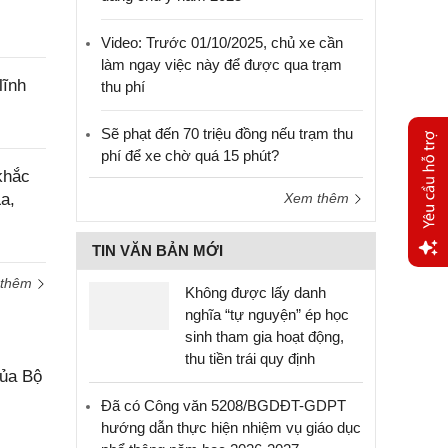
Video: Trước 01/10/2025, chủ xe cần
làm ngay việc này để được qua trạm
lĩnh
thu phí
Sẽ phạt đến 70 triệu đồng nếu trạm thu
phí để xe chờ quá 15 phút?
khắc
a,
Xem thêm
TIN VĂN BẢN MỚI
 thêm
Yêu
Không được lấy danh
cầu
nghĩa “tự nguyện” ép học
hỗ trợ
sinh tham gia hoạt động,
thu tiền trái quy định
của Bộ
Đã có Công văn 5208/BGDĐT-GDPT
hướng dẫn thực hiện nhiệm vụ giáo dục