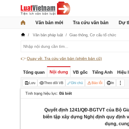
Văn bản mới
Tra cứu văn bản
Dự t
Văn bản pháp luật
Giao thông,
Cơ cấu tổ chức
👉
Quay về: Tra cứu văn bản (phiên bản cũ)
Nội dung
Tổng quan
VB gốc
Tiếng Anh
Hiệu 
Lưu
Theo dõi VB
Ghi chú
Báo lỗi
In
Tình trạng hiệu lực:
Đã biết
Quyết định 1241/QĐ-BGTVT của Bộ Giao
biên tập xây dựng Nghị định quy định v
dụng, cung