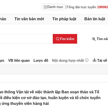
|
Danh mục
Tổng đài trực tuyến
19006
hảo
Tin văn bản mới
Tin pháp luật
Bản tin luật
Tìm kiếm
Tìm nâ
lực
VB liên quan
Lược đồ
Nội dung hợp nhất
Tải về
 thông Vận tải về việc thành lập Ban soạn thảo và Tổ
ề điều kiện cơ sở đào tạo, huấn luyện và tổ chức tuyển
 ứng thuyền viên hàng hải