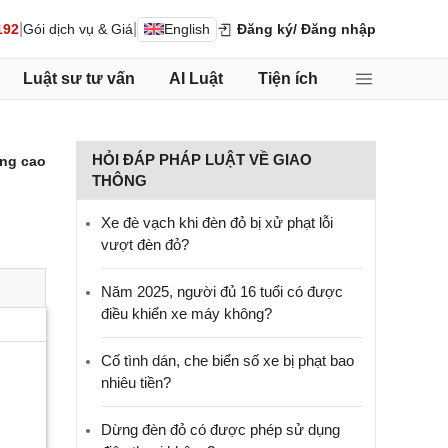
|
|
192
Gói dịch vụ & Giá
English
Đăng ký
/ Đăng nhập
Luật sư tư vấn
AI Luật
Tiện ích
HỎI ĐÁP PHÁP LUẬT VỀ GIAO
ng cao
THÔNG
Xe đè vạch khi đèn đỏ bị xử phạt lỗi
vượt đèn đỏ?
Năm 2025, người đủ 16 tuổi có được
điều khiển xe máy không?
Cố tình dán, che biển số xe bị phạt bao
nhiêu tiền?
Dừng đèn đỏ có được phép sử dụng