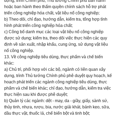
dựng, trình Chính phủ, Thủ tướng Chính phủ ban hành
hoặc ban hành theo thẩm quyền chính sách hỗ trợ phát
triển công nghiệp hóa chất, vật liệu nổ công nghiệp;
b) Theo dõi, chỉ đạo, hướng dẫn, kiểm tra, tổng hợp tình
hình phát triển công nghiệp hóa chất;
c) Công bố danh mục các loại vật liệu nổ công nghiệp
được sử dụng; kiểm tra, theo dõi việc thực hiện các quy
định về sản xuất, nhập khẩu, cung ứng, sử dụng vật liệu
nổ công nghiệp.
13. Về công nghiệp tiêu dùng, thực phẩm và chế biến
khác:
a) Chủ trì, phối hợp với các bộ, ngành có liên quan xây
dựng, trình Thủ tướng Chính phủ phê duyệt quy hoạch, kế
hoạch phát triển các ngành công nghiệp tiêu dùng, thực
phẩm và chế biến khác; chỉ đạo, hướng dẫn, kiểm tra việc
thực hiện sau khi được phê duyệt;
b) Quản lý các ngành: dệt - may, da - giầy, giấy, sành sứ,
thủy tinh, nhựa, rượu, bia, nước giải khát, bánh kẹo, sữa,
dầu thực vật, thuốc lá, chế biến bột và tinh bột;