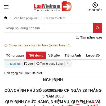
Đăng nhập
Văn bản pháp luật
Cơ cấu tổ chức
Tìm nâng cao
👉
Quay về: Tra cứu văn bản (phiên bản cũ)
Tổng quan
Nội dung
VB gốc
Tiếng Anh
Lược đồ
Lưu
Tìm từ trong trang
Mục lục
Tình trạng hiệu lực:
Đã biết
NGHỊ ĐỊNH
CỦA CHÍNH PHỦ SỐ 55/2003/NĐ-CP NGÀY 28 THÁNG
5 NĂM 2003
QUY ĐỊNH CHỨC NĂNG, NHIỆM VỤ, QUYỀN HẠN VÀ