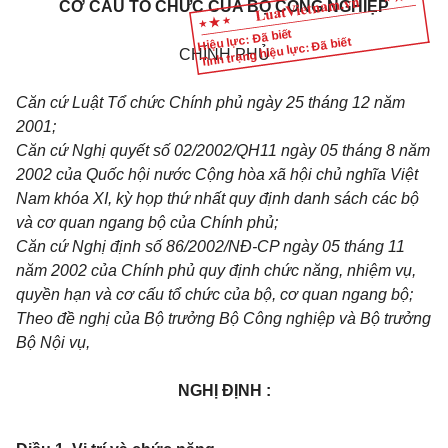
CƠ CẤU TỔ CHỨC CỦA BỘ CÔNG NGHIỆP
Hiệu lực: Đã biết
Tình trạng hiệu lực: Đã biết
CHÍNH PHỦ
Căn cứ Luật Tổ chức Chính phủ ngày 25 tháng 12 năm
2001;
Căn cứ Nghị quyết số 02/2002/QH11 ngày 05 tháng 8 năm
2002 của Quốc hội nước Cộng hòa xã hội chủ nghĩa Việt
Nam khóa XI, kỳ họp thứ nhất quy định danh sách các bộ
và cơ quan ngang bộ của Chính phủ;
Căn cứ Nghị định số 86/2002/NĐ-CP ngày 05 tháng 11
năm 2002 của Chính phủ quy định chức năng, nhiệm vụ,
quyền hạn và cơ cấu tổ chức của bộ, cơ quan ngang bộ;
Theo đề nghị của Bộ trưởng Bộ Công nghiệp và Bộ trưởng
Bộ Nội vụ,
NGHỊ ĐỊNH :