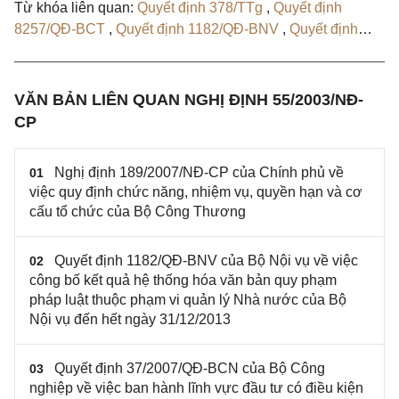
Từ khóa liên quan:
Quyết định 378/TTg
,
Quyết định
8257/QĐ-BCT
,
Quyết định 1182/QĐ-BNV
,
Quyết định
1800/QĐ-BCN
,
Quyết định 1352/2006/QĐ-BCN
VĂN BẢN LIÊN QUAN NGHỊ ĐỊNH 55/2003/NĐ-
CP
Nghị định 189/2007/NĐ-CP của Chính phủ về
01
việc quy định chức năng, nhiệm vụ, quyền hạn và cơ
cấu tổ chức của Bộ Công Thương
Quyết định 1182/QĐ-BNV của Bộ Nội vụ về việc
02
công bố kết quả hệ thống hóa văn bản quy phạm
pháp luật thuộc phạm vi quản lý Nhà nước của Bộ
Nội vụ đến hết ngày 31/12/2013
Quyết định 37/2007/QĐ-BCN của Bộ Công
03
nghiệp về việc ban hành lĩnh vực đầu tư có điều kiện