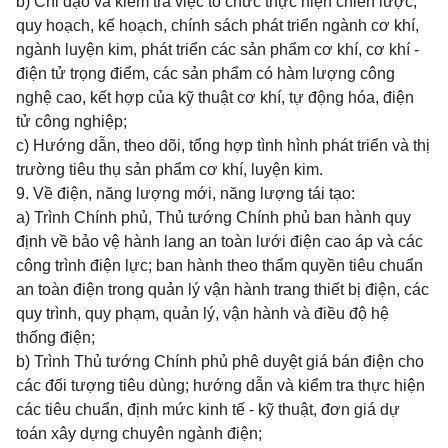
b) Chỉ đạo và kiểm tra việc tổ chức thực hiện chiến lược,
quy hoạch, kế hoạch, chính sách phát triển ngành cơ khí,
ngành luyện kim, phát triển các sản phẩm cơ khí, cơ khí -
điện tử trọng điểm, các sản phẩm có hàm lượng công
nghệ cao, kết hợp của kỹ thuật cơ khí, tự động hóa, điện
tử công nghiệp;
c) Hướng dẫn, theo dõi, tổng hợp tình hình phát triển và thị
trường tiêu thụ sản phẩm cơ khí, luyện kim.
9. Về điện, năng lượng mới, năng lượng tái tạo:
a) Trình Chính phủ, Thủ tướng Chính phủ ban hành quy
định về bảo vệ hành lang an toàn lưới điện cao áp và các
công trình điện lực; ban hành theo thẩm quyền tiêu chuẩn
an toàn điện trong quản lý vận hành trang thiết bị điện, các
quy trình, quy phạm, quản lý, vận hành và điều độ hệ
thống điện;
b) Trình Thủ tướng Chính phủ phê duyệt giá bán điện cho
các đối tượng tiêu dùng; hướng dẫn và kiểm tra thực hiện
các tiêu chuẩn, định mức kinh tế - kỹ thuật, đơn giá dự
toán xây dựng chuyên ngành điện;