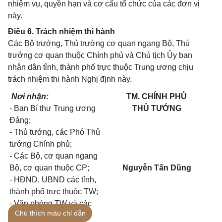
nhiệm vụ, quyền hạn và cơ cấu tổ chức của các đơn vị
này.
Điều 6. Trách nhiệm thi hành
Các Bộ trưởng, Thủ trưởng cơ quan ngang Bộ, Thủ
trưởng cơ quan thuộc Chính phủ và Chủ tịch Ủy ban
nhân dân tỉnh, thành phố trực thuộc Trung ương chịu
trách nhiệm thi hành Nghị định này.
Nơi nhận:
TM. CHÍNH PHỦ
- Ban Bí thư Trung ương
THỦ TƯỚNG
Đảng;
- Thủ tướng, các Phó Thủ
tướng Chính phủ;
- Các Bộ, cơ quan ngang
Bộ, cơ quan thuộc CP;
Nguyễn Tấn Dũng
- HĐND, UBND các tỉnh,
thành phố trực thuộc TW;
- Văn phòng TW và các
Chú thích màu chỉ dẫn
Ban của Đảng;