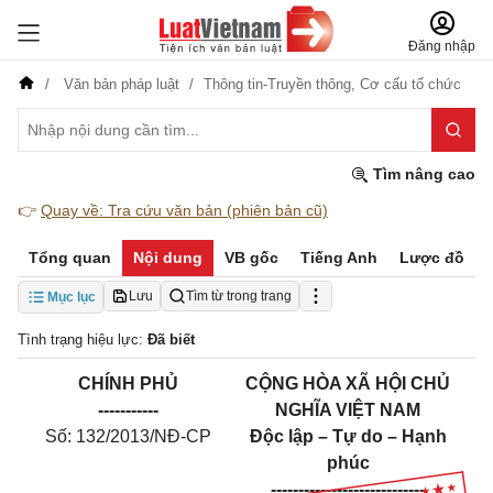
Đăng nhập
Văn bản pháp luật
Thông tin-Truyền thông,
Cơ cấu tổ chức
Tìm nâng cao
👉
Quay về: Tra cứu văn bản (phiên bản cũ)
Tổng quan
Nội dung
VB gốc
Tiếng Anh
Lược đồ
Lưu
Tìm từ trong trang
Mục lục
Tình trạng hiệu lực:
Đã biết
CHÍNH PHỦ
CỘNG HÒA XÃ HỘI CHỦ
-----------
NGHĨA VIỆT NAM
Số: 132/2013/NĐ-CP
Độc lập – Tự do – Hạnh
phúc
----------------------------