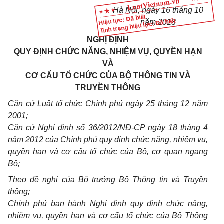
Hà Nội, ngày 16 tháng 10
Hiệu lực: Đã biết
Tình trạng hiệu lực: Đã biết
năm 2013
NGHỊ ĐỊNH
QUY ĐỊNH CHỨC NĂNG, NHIỆM VỤ, QUYỀN HẠN
VÀ
CƠ CẤU TỔ CHỨC CỦA BỘ THÔNG TIN VÀ
TRUYỀN THÔNG
Căn cứ Luật tổ chức Chính phủ ngày 25 tháng 12 năm
2001;
Căn cứ Nghị định số 36/2012/NĐ-CP ngày 18 tháng 4
năm 2012 của Chính phủ quy định chức năng, nhiệm vụ,
quyền hạn và cơ cấu tổ chức của Bộ, cơ quan ngang
Bộ;
Theo đề nghị của Bộ trưởng Bộ Thông tin và Truyền
thông;
Chính phủ ban hành Nghị định quy định chức năng,
nhiệm vụ, quyền hạn và cơ cấu tổ chức của Bộ Thông