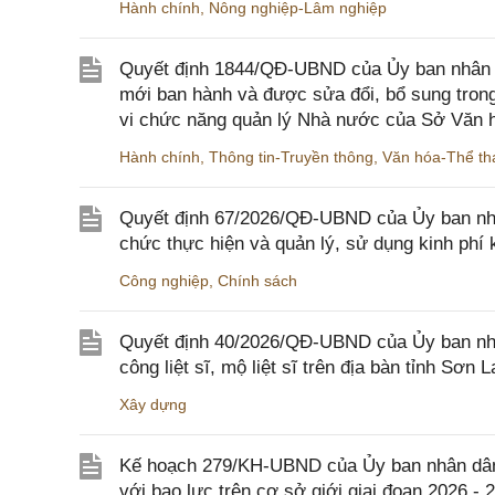
Hành chính
,
Nông nghiệp-Lâm nghiệp
Quyết định 1844/QĐ-UBND của Ủy ban nhân d
mới ban hành và được sửa đổi, bổ sung trong
vi chức năng quản lý Nhà nước của Sở Văn h
Hành chính
,
Thông tin-Truyền thông
,
Văn hóa-Thể tha
Quyết định 67/2026/QĐ-UBND của Ủy ban nhâ
chức thực hiện và quản lý, sử dụng kinh phí 
Công nghiệp
,
Chính sách
Quyết định 40/2026/QĐ-UBND của Ủy ban nhân
công liệt sĩ, mộ liệt sĩ trên địa bàn tỉnh Sơn L
Xây dựng
Kế hoạch 279/KH-UBND của Ủy ban nhân dân 
với bạo lực trên cơ sở giới giai đoạn 2026 - 