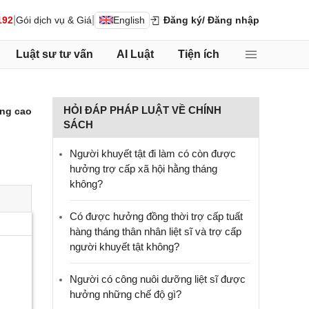
|
|
192
Gói dịch vụ & Giá
English
Đăng ký
/ Đăng nhập
Luật sư tư vấn
AI Luật
Tiện ích
HỎI ĐÁP PHÁP LUẬT VỀ CHÍNH
ng cao
SÁCH
Người khuyết tật đi làm có còn được
hưởng trợ cấp xã hội hằng tháng
không?
​Có được hưởng đồng thời trợ cấp tuất
hàng tháng thân nhân liệt sĩ và trợ cấp
người khuyết tật không?
Người có công nuôi dưỡng liệt sĩ được
hưởng những chế độ gì?