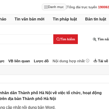
|
Danh mục
Tổng đài trực tuyến
19006
hảo
Tin văn bản mới
Tin pháp luật
Bản tin luật
Tìm kiếm
Tìm nâ
lực
VB liên quan
Lược đồ
Nội dung hợp nhất
Tải về
hân dân Thành phố Hà Nội về việc tổ chức, hoạt động
 trên địa bàn Thành phố Hà Nội
ng cập nhật nội dung bản Word.