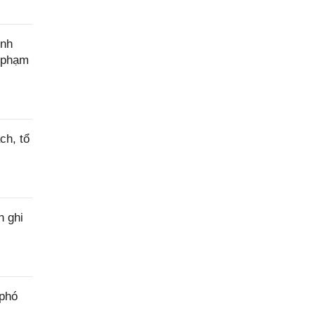
ính
c phạm
ch, tổ
h ghi
 phó