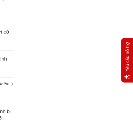
i có
ỉnh
 thêm
Yêu
cầu
hỗ trợ
nh bị
ôi