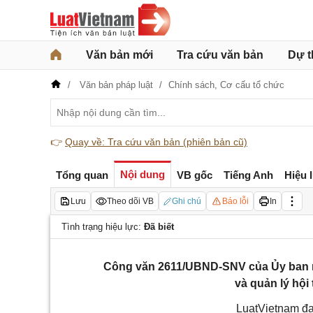
Văn bản mới
Tra cứu văn bản
Dự t
Văn bản pháp luật
Chính sách,
Cơ cấu tổ chức
👉
Quay về: Tra cứu văn bản (phiên bản cũ)
Nội dung
Tổng quan
VB gốc
Tiếng Anh
Hiệu 
Lưu
Theo dõi VB
Ghi chú
Báo lỗi
In
Tình trạng hiệu lực:
Đã biết
Công văn 2611/UBND-SNV của Ủy ban n
và quản lý hội
LuatVietnam đa