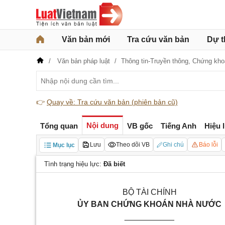
Văn bản mới
Tra cứu văn bản
Dự t
Văn bản pháp luật
Thông tin-Truyền thông,
Chứng kho
👉
Quay về: Tra cứu văn bản (phiên bản cũ)
Nội dung
Tổng quan
VB gốc
Tiếng Anh
Hiệu 
Lưu
Theo dõi VB
Ghi chú
Báo lỗi
Mục lục
Tình trạng hiệu lực:
Đã biết
BỘ TÀI CHÍNH
ỦY BAN CHỨNG KHOÁN NHÀ NƯỚC
___________