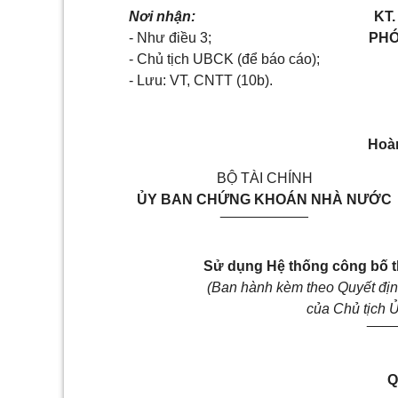
Nơi nhận:
KT.
- Như điều 3;
PHÓ
- Chủ tịch UBCK (để báo cáo);
- Lưu: VT, CNTT (10b).
Hoà
BỘ TÀI CHÍNH
ỦY BAN CHỨNG KHOÁN NHÀ NƯỚC
___________
Sử dụng Hệ thống công bố 
(Ban hành kèm theo Quyết đị
của Chủ tịch 
___
Q