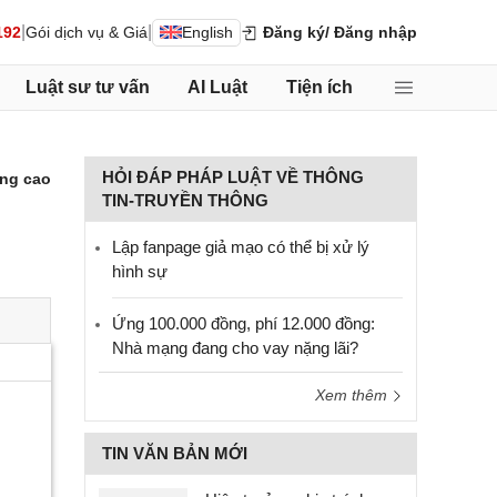
|
|
192
Gói dịch vụ & Giá
English
Đăng ký
/ Đăng nhập
Luật sư tư vấn
AI Luật
Tiện ích
HỎI ĐÁP PHÁP LUẬT VỀ THÔNG
ng cao
TIN-TRUYỀN THÔNG
Lập fanpage giả mạo có thể bị xử lý
hình sự
Ứng 100.000 đồng, phí 12.000 đồng:
Nhà mạng đang cho vay nặng lãi?
Xem thêm
TIN VĂN BẢN MỚI