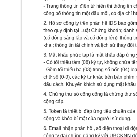
- Trang thông tin điện tử hiển thị thông ti
công bố thông tin một đầu mối, có địa chỉ h
2. Hồ sơ công ty trên phân hệ IDS bao gồm 
theo quy định tại Luật Chứng khoán; danh 
(cổ đông sáng lập và cổ đông lớn); thông 
khai; thông tin tài chính và lịch sử thay đổi
3. Mật khẩu phức tạp là mật khẩu đáp ứng 
- Có tối thiểu tám (08) ký tự, không chứa tê
- Gồm tối thiểu ba (03) trong số bốn (04) loạ
chữ số (0-9), các ký tự khác trên bàn phím máy tín
dấu cách. Khuyến khích sử dụng mật khẩu có
4. Chứng thư số công cộng là chứng thư s
cộng cấp.
5. Token là thiết bị đáp ứng tiêu chuẩn củ
cộng và khóa bí mật của người sử dụng.
6. Email nhận phản hồi, số điện thoại di độ
công ty đại chúng đăng ký với UBCKNN để n