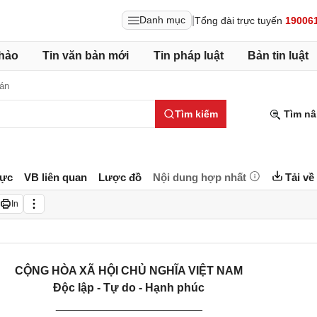
|
Danh mục
Tổng đài trực tuyến
19006
hảo
Tin văn bản mới
Tin pháp luật
Bản tin luật
án
Tìm kiếm
Tìm nâ
lực
VB liên quan
Lược đồ
Nội dung hợp nhất
Tải về
In
CỘNG HÒA XÃ HỘI CHỦ NGHĨA VIỆT NAM
Độc lập - Tự do - Hạnh phúc
_______________________