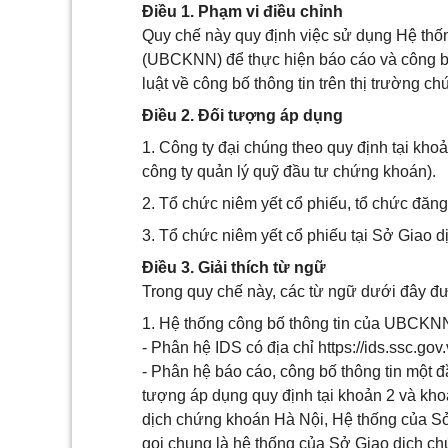
Điều 1. Phạm vi điều chỉnh
Quy chế này quy định việc sử dụng Hệ th
(UBCKNN) để thực hiện báo cáo và công bố 
luật về công bố thông tin trên thị trường c
Điều 2. Đối tượng áp dụng
1. Công ty đại chúng theo quy định tại kho
công ty quản lý quỹ đầu tư chứng khoán).
2. Tổ chức niêm yết cổ phiếu, tổ chức đăng
3. Tổ chức niêm yết cổ phiếu tại Sở Giao 
Điều 3. Giải thích từ ngữ
Trong quy chế này, các từ ngữ dưới đây đ
1. Hệ thống công bố thông tin của UBCKN
- Phân hệ IDS có địa chỉ https://ids.ssc.gov.
- Phân hệ báo cáo, công bố thông tin một đ
tượng áp dụng quy định tại khoản 2 và kh
dịch chứng khoán Hà Nội, Hệ thống của S
gọi chung là hệ thống của Sở Giao dịch c