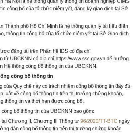
n Hà Nội là hệ thống quản lý thông tin doanh nghiệp CIMS
in công bố của tổ chức niêm yết, đăng ký giao dịch tại Sở
 Thành phố Hồ Chí Minh là hệ thống quản lý tài liệu điện
, thông tin công bố của tổ chức niêm yết tại Sở Giao dịch
được đăng tải trên Phân hệ IDS có địa chỉ
điện tử UBCKNN có địa chỉ https://www.ssc.gov.vn để hướng
rên Hệ thống công bố thông tin của UBCKNN.
hống công bố thông tin
ng của Quy chế này có trách nhiệm công bố thông tin đầy đủ,
p luật về công bố thông tin trên thị trường chứng khoán,
ng thông tin và thời hạn được công bố.
ng công bố thông tin của UBCKNN bao gồm:
h tại Chương II, Chương III Thông tư
96/2020/TT-BTC
ngày
ớng dẫn công bố thông tin trên thị trường chứng khoán