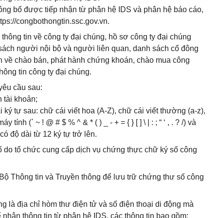
n công bố được tiếp nhận từ phân hệ IDS và phân hệ báo cáo,
ttps://congbothongtin.ssc.gov.vn.
thông tin về công ty đại chúng, hồ sơ công ty đại chúng
sách người nội bộ và người liên quan, danh sách cổ đông
tin về chào bán, phát hành chứng khoán, chào mua công
 thông tin công ty đại chúng.
yêu cầu sau:
n tài khoản;
i ký tự sau: chữ cái viết hoa (A-Z), chữ cái viết thường (a-z),
h (` ~ ! @ # $ % ^ & * ( ) _ - + = { } [ ] \ | : ; “ ‘ , . ? /) và
 độ dài từ 12 ký tự trở lên.
ố do tổ chức cung cấp dịch vụ chứng thực chữ ký số công
a Bộ Thông tin và Truyền thông để lưu trữ chứng thư số công
ng là địa chỉ hòm thư điện tử và số điện thoại di động mà
hận thông tin từ phân hệ IDS, các thông tin bao gồm: