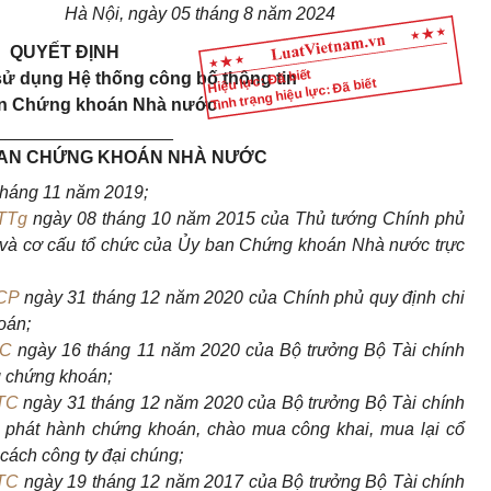
Hà Nội, ngày 05 tháng 8 năm 2024
QUYẾT ĐỊNH
Hiệu lực: Đã biết
ử dụng Hệ thống công bố thông tin
Tình trạng hiệu lực: Đã biết
an Chứng khoán Nhà nước
__________________
BAN CHỨNG KHOÁN NHÀ NƯỚC
tháng 11 năm 2019;
TTg
ngày 08 tháng 10 năm 2015 của Thủ tướng Chính phủ
 và cơ cấu tổ chức của Ủy ban Chứng khoán Nhà nước trực
CP
ngày 31 tháng 12 năm 2020 của Chính phủ quy định chi
oán;
TC
ngày 16 tháng 11 năm 2020 của Bộ trưởng Bộ Tài chính
g chứng khoán;
TC
ngày 31 tháng 12 năm 2020 của Bộ trưởng Bộ Tài chính
 phát hành chứng khoán, chào mua công khai, mua lại cổ
 cách công ty đại chúng;
BTC
ngày 19 tháng 12 năm 2017 của Bộ trưởng Bộ Tài chính