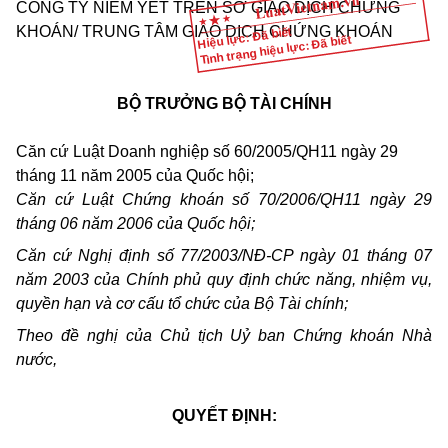
CÔNG TY NIÊM YẾT TRÊN SỞ GIAO DỊCH CHỨNG
KHOÁN/ TRUNG TÂM GIAO DỊCH CHỨNG KHOÁN
Hiệu lực: Đã biết
Tình trạng hiệu lực: Đã biết
BỘ TRƯỞNG BỘ TÀI CHÍNH
Căn cứ Luật Doanh nghiệp số 60/2005/QH11 ngày 29
tháng 11 năm 2005 của Quốc hội;
Căn cứ Luật Chứng khoán số 70/2006/QH11 ngày 29
tháng 06 năm 2006 của Quốc hội;
Căn cứ Nghị định số 77/2003/NĐ-CP ngày 01 tháng 07
năm 2003 của Chính phủ quy định chức năng, nhiệm vụ,
quyền hạn và cơ cấu tổ chức của Bộ Tài chính;
Theo đề nghị của Chủ tịch Uỷ ban Chứng khoán Nhà
nước,
QUYẾT ĐỊNH: