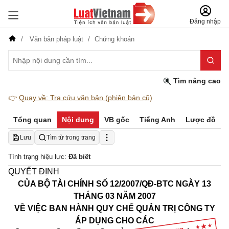
Đăng nhập
Văn bản pháp luật
Chứng khoán
Tìm nâng cao
👉
Quay về: Tra cứu văn bản (phiên bản cũ)
Tổng quan
Nội dung
VB gốc
Tiếng Anh
Lược đồ
Lưu
Tìm từ trong trang
Tình trạng hiệu lực:
Đã biết
QUYẾT ĐỊNH
CỦA BỘ TÀI CHÍNH
SỐ 12/2007/QĐ-BTC
NGÀY 13
THÁNG 03 NĂM 2007
VỀ VIỆC BAN HÀNH QUY CHẾ QUẢN TRỊ CÔNG TY
ÁP DỤNG CHO CÁC