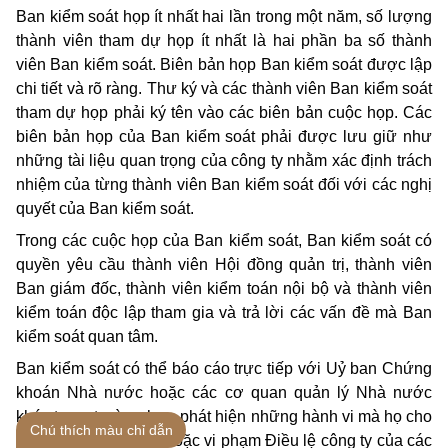
Ban kiểm soát họp ít nhất hai lần trong một năm, số lượng
thành viên tham dự họp ít nhất là hai phần ba số thành
viên Ban kiểm soát. Biên bản họp Ban kiểm soát được lập
chi tiết và rõ ràng. Thư ký và các thành viên Ban kiểm soát
tham dự họp phải ký tên vào các biên bản cuộc họp. Các
biên bản họp của Ban kiểm soát phải được lưu giữ như
những tài liệu quan trọng của công ty nhằm xác định trách
nhiệm của từng thành viên Ban kiểm soát đối với các nghị
quyết của Ban kiểm soát.
Trong các cuộc họp của Ban kiểm soát, Ban kiểm soát có
quyền yêu cầu thành viên Hội đồng quản trị, thành viên
Ban giám đốc, thành viên kiểm toán nội bộ và thành viên
kiểm toán độc lập tham gia và trả lời các vấn đề mà Ban
kiểm soát quan tâm.
Ban kiểm soát có thể báo cáo trực tiếp với Uỷ ban Chứng
khoán Nhà nước hoặc các cơ quan quản lý Nhà nước
khác trong trường hợp phát hiện những hành vi mà họ cho
Chú thích màu chỉ dẫn
là vi phạm pháp luật hoặc vi phạm Điều lệ công ty của các