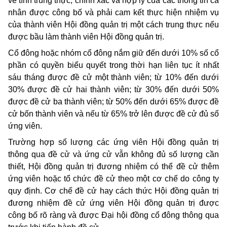
về tính trung thực, chính xác và hợp lý của các thông tin cá
nhân được công bố và phải cam kết thực hiện nhiệm vụ
của thành viên Hội đồng quản trị một cách trung thực nếu
được bầu làm thành viên Hội đồng quản trị.
Cổ đông hoặc nhóm cổ đông nắm giữ đến dưới 10% số cổ
phần có quyền biểu quyết trong thời hạn liên tục ít nhất
sáu tháng được đề cử một thành viên; từ 10% đến dưới
30% được đề cử hai thành viên; từ 30% đến dưới 50%
được đề cử ba thành viên; từ 50% đến dưới 65% được đề
cử bốn thành viên và nếu từ 65% trở lên được đề cử đủ số
ứng viên.
Trường hợp số lượng các ứng viên Hội đồng quản trị
thông qua đề cử và ứng cử vẫn không đủ số lượng cần
thiết, Hội đồng quản trị đương nhiệm có thể đề cử thêm
ứng viên hoặc tổ chức đề cử theo một cơ chế do công ty
quy định. Cơ chế đề cử hay cách thức Hội đồng quản trị
đương nhiệm đề cử ứng viên Hội đồng quản trị được
công bố rõ ràng và được Đại hội đồng cổ đông thông qua