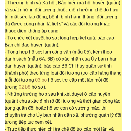
- Thương binh và Xã hội, Bảo hiểm xã hội huyện (quận)
rà soát những đối tượng thuộc diện hưởng chế độ hưu
trí, mất sức lao động, bệnh binh hàng tháng; đối tượng
đã được công nhận là liệt sĩ và các đối tượng khác
thuộc diện không áp dụng.
- Tổ chức xét duyệt hồ sơ; tổng hợp kết quả, báo cáo
Ban chỉ đạo huyện (quận).
- Tổng hợp hồ sơ; làm công văn (mẫu 05), kèm theo
danh sách (mẫu 6A, 6B) có xác nhận của Ủy ban nhân
dân huyện (quận), báo cáo Bộ Chỉ huy quân sự tỉnh
(thành phố) theo từng loại đối tượng (trợ cấp hàng tháng
mỗi đối tượng
03 bộ
hồ sơ, trợ cấp một lần mỗi đối
tượng
02 bộ
hồ sơ).
- Những trường hợp sau khi xét duyệt ở cấp huyện
(quận) chưa xác định rõ đối tượng và thời gian công tác
trong quân đội hoặc hồ sơ còn có vướng mắc, thì
chuyển trả cho Ủy ban nhân dân xã, phường quản lý đối
tượng tiếp tục xem xét.
- Trực tiếp thực hiện chi trả chế độ trợ cấp một lần và