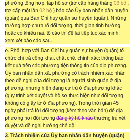
phường tổng hợp, lập hồ sơ (trợ cấp hàng tháng
03 bộ
,
trợ cấp một lần
02 bộ
) báo cáo Ủy ban nhân dân huyện
(quận) qua Ban Chỉ huy quân sự huyện (quận). Những
trường hợp chưa rõ đối tượng, thời gian tính hưởng
hoặc có khiếu nại, tố cáo thì để lại tiếp tục xác minh,
xem xét báo cáo sau.
e. Phối hợp với Ban Chỉ huy quân sự huyện (quận) tổ
chức chi trả công khai, chặt chẽ, chính xác; thông báo
kết quả trên các phương tiện thông tin của địa phương.
Ủy ban nhân dân xã, phường có trách nhiệm xác nhận
theo đề nghị của đối tượng là người sinh quán ở địa
phương, nhưng hiện đang cư trú ở địa phương khác
(quy trình xét duyệt và hồ sơ thực hiện như đối tượng
không có giấy tờ ở địa phương). Trong thời gian 45
ngày phải trả lời đối tượng (kèm theo văn bản) để địa
phương nơi đối tượng
đăng ký hộ khẩu
thường trú xét
duyệt và đề nghị hưởng chế độ.
3. Trách nhiệm của Ủy ban nhân dân huyện (quận)