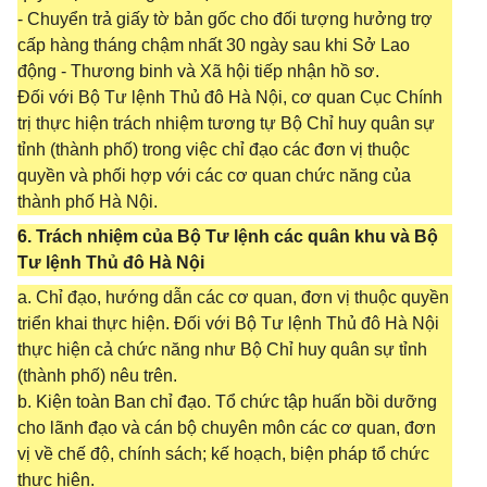
- Chuyển trả giấy tờ bản gốc cho đối tượng hưởng trợ
cấp hàng tháng chậm nhất 30 ngày sau khi Sở Lao
động - Thương binh và Xã hội tiếp nhận hồ sơ.
Đối với Bộ Tư lệnh Thủ đô Hà Nội, cơ quan Cục Chính
trị thực hiện trách nhiệm tương tự Bộ Chỉ huy quân sự
tỉnh (thành phố) trong việc chỉ đạo các đơn vị thuộc
quyền và phối hợp với các cơ quan chức năng của
thành phố Hà Nội.
6. Trách nhiệm của Bộ Tư lệnh các quân khu và Bộ
Tư lệnh Thủ đô Hà Nội
a. Chỉ đạo, hướng dẫn các cơ quan, đơn vị thuộc quyền
triển khai thực hiện. Đối với Bộ Tư lệnh Thủ đô Hà Nội
thực hiện cả chức năng như Bộ Chỉ huy quân sự tỉnh
(thành phố) nêu trên.
b. Kiện toàn Ban chỉ đạo. Tổ chức tập huấn bồi dưỡng
cho lãnh đạo và cán bộ chuyên môn các cơ quan, đơn
vị về chế độ, chính sách; kế hoạch, biện pháp tổ chức
thực hiện.