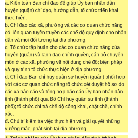
a. Kiện toàn Ban chỉ đạo để giúp Ủy ban nhân dân
huyện (quận) chỉ đạo, hướng dẫn, tổ chức triển khai
thực hiện.
b. Chỉ đạo các xã, phường và các cơ quan chức năng
có liên quan tuyên truyền các chế độ quy định cho nhân
dân và mọi đối tượng tại địa phương.
c. Tổ chức tập huấn cho các cơ quan chức năng của
huyện (quận) và lãnh đạo chính quyền, cán bộ chuyên
môn ở các xã, phường về nội dung chế độ; biện pháp
và quy trình tổ chức thực hiện ở địa phương.
d. Chỉ đạo Ban chỉ huy quân sự huyện (quận) phối hợp
với các cơ quan chức năng tổ chức xét duyệt hồ sơ do
các xã báo cáo và tổng hợp báo cáo Ủy ban nhân dân
tỉnh (thành phố) qua Bộ Chỉ huy quân sự tỉnh (thành
phố); tổ chức chi trả chế độ công khai, chặt chẽ, chính
xác.
đ. Chủ trì kiểm tra việc thực hiện và giải quyết những
vướng mắc, phát sinh tại địa phương.