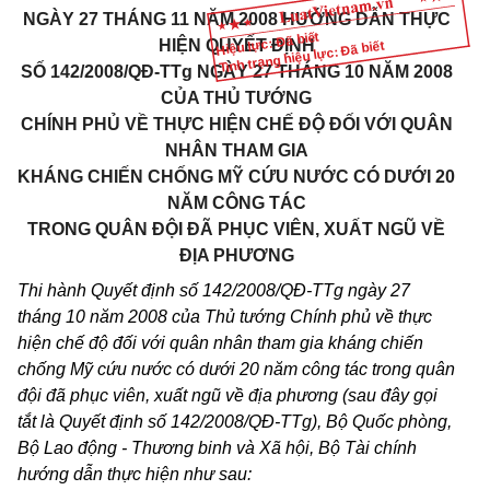
NGÀY 27 THÁNG 11 NĂM 2008 HƯỚNG DẪN THỰC
Hiệu lực: Đã biết
HIỆN QUYẾT ĐỊNH
Tình trạng hiệu lực: Đã biết
SỐ 142/2008/QĐ-TTg NGÀY 27 THÁNG 10 NĂM 2008
CỦA THỦ TƯỚNG
CHÍNH PHỦ VỀ THỰC HIỆN CHẾ ĐỘ ĐỐI VỚI QUÂN
NHÂN THAM GIA
KHÁNG CHIẾN CHỐNG MỸ CỨU NƯỚC CÓ DƯỚI 20
NĂM CÔNG TÁC
TRONG QUÂN ĐỘI ĐÃ PHỤC VIÊN, XUẤT NGŨ VỀ
ĐỊA PHƯƠNG
Thi hành Quyết định số 142/2008/QĐ-TTg ngày 27
tháng 10 năm 2008 của Thủ tướng Chính phủ về thực
hiện chế độ đối với quân nhân tham gia kháng chiến
chống Mỹ cứu nước có dưới 20 năm công tác trong quân
đội đã phục viên, xuất ngũ về địa phương (sau đây gọi
tắt là Quyết định số 142/2008/QĐ-TTg), Bộ Quốc phòng,
Bộ Lao động - Thương binh và Xã hội, Bộ Tài chính
hướng dẫn thực hiện như sau: