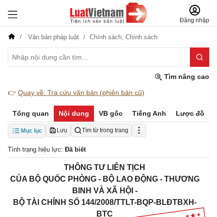
Đăng nhập
Văn bản pháp luật
Chính sách,
Chính sách
Tìm nâng cao
👉
Quay về: Tra cứu văn bản (phiên bản cũ)
Tổng quan
Nội dung
VB gốc
Tiếng Anh
Lược đồ
Lưu
Tìm từ trong trang
Mục lục
Tình trạng hiệu lực:
Đã biết
THÔNG TƯ LIÊN TỊCH
CỦA BỘ QUỐC PHÒNG - BỘ LAO ĐỘNG - THƯƠNG
BINH VÀ XÃ HỘI -
BỘ TÀI CHÍNH SỐ 144/2008/TTLT-BQP-BLĐTBXH-
BTC