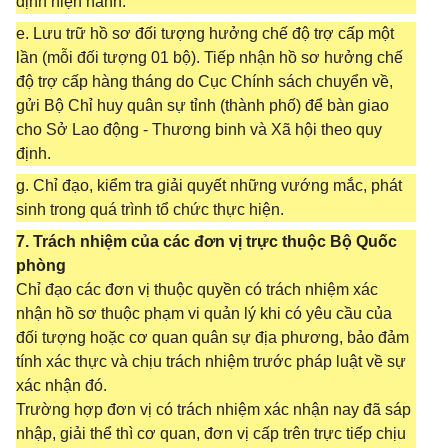
định hiện hành.
e. Lưu trữ hồ sơ đối tượng hưởng chế độ trợ cấp một
lần (mỗi đối tượng 01 bộ). Tiếp nhận hồ sơ hưởng chế
độ trợ cấp hàng tháng do Cục Chính sách chuyển về,
gửi Bộ Chỉ huy quân sự tỉnh (thành phố) để bàn giao
cho Sở Lao động - Thương binh và Xã hội theo quy
định.
g. Chỉ đạo, kiểm tra giải quyết những vướng mắc, phát
sinh trong quá trình tổ chức thực hiện.
7. Trách nhiệm của các đơn vị trực thuộc Bộ Quốc
phòng
Chỉ đạo các đơn vị thuộc quyền có trách nhiệm xác
nhận hồ sơ thuộc phạm vi quản lý khi có yêu cầu của
đối tượng hoặc cơ quan quân sự địa phương, bảo đảm
tính xác thực và chịu trách nhiệm trước pháp luật về sự
xác nhận đó.
Trường hợp đơn vị có trách nhiệm xác nhận nay đã sáp
nhập, giải thể thì cơ quan, đơn vị cấp trên trực tiếp chịu