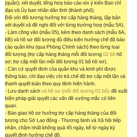
(quận); xét duyệt, tổng hợp báo cáo xin ý kiến Ban chỉ
đạo và Ủy ban nhân dân tỉnh (thành phố);
Đối với đối tượng hưởng trợ cấp hàng tháng, lập bản
xét duyệt và đề nghị đối với từng trường hợp (mẫu 5A).
- Làm công văn (mẫu 05), kèm theo danh sách (mẫu 6A,
6B) và hồ sơ đối tượng đủ điều kiện hưởng chế độ báo
cáo quân khu (qua Phòng Chính sách) theo từng loại
đối tượng (trợ cấp hàng tháng mỗi đối tượng
02 bộ
hồ
sơ; trợ cấp một lần mỗi đối tượng 01 bộ hồ sơ).
- Căn cứ quyết định của quân khu và kinh phí được
thông báo, chỉ đạo việc chi trả chế độ trợ cấp một lần và
thanh quyết toán theo quy định hiện hành.
- Lưu danh sách
và hồ sơ (mỗi đối tượng 01 bộ);
đề xuất
biện pháp giải quyết các vấn đề vướng mắc có liên
quan.
- Bàn giao hồ sơ hưởng trợ cấp hàng tháng của đối
tượng cho Sở Lao động - Thương binh và Xã hội tiếp
nhận, chậm nhất không quá 45 ngày, kể từ ngày ký
quyết định hưởng chế độ.