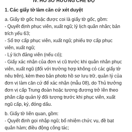
IV. HỒ SƠ HƯỞNG CHẾ ĐỘ
1. Các giấy tờ làm căn cứ xét duyệt
a. Giấy tờ gốc hoặc được coi là giấy tờ gốc, gồm:
- Quyết định phục viên, xuất ngũ; lý lịch quân nhân; bản
trích yếu 63;
- Sổ trợ cấp phục viên, xuất ngũ; phiếu trợ cấp phục
viên, xuất ngũ;
- Lý lịch đảng viên (nếu có);
- Giấy xác nhận của đơn vị cũ trước khi quân nhân phục
viên, xuất ngũ (đối với trường hợp không có các giấy tờ
nêu trên), kèm theo bản photo hồ sơ lưu trữ, quản lý của
đơn vị làm căn cứ để xác nhận (mẫu 08), do Thủ trưởng
đơn vị cấp Trung đoàn hoặc tương đương trở lên theo
phân cấp quản lý đối tượng trước khi phục viên, xuất
ngũ cấp, ký, đóng dấu.
b. Giấy tờ liên quan, gồm:
- Quyết định gọi nhập ngũ; bổ nhiệm chức vụ, đề bạt
quân hàm; điều động công tác;