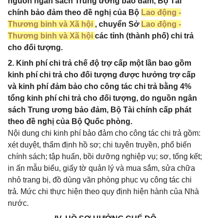
nguồn ngân sách Trung ương bảo đảm, Bộ Tài
chính bảo đảm theo đề nghị của Bộ
Lao động -
Thương binh và Xã hội
, chuyển Sở
Lao động -
Thương binh và Xã hội
các tỉnh (thành phố) chi trả
cho đối tượng.
2. Kinh phí chi trả chế độ trợ cấp một lần bao gồm
kinh phí chi trả cho đối tượng được hưởng trợ cấp
và kinh phí đảm bảo cho công tác chi trả bằng 4%
tổng kinh phí chi trả cho đối tượng, do nguồn ngân
sách Trung ương bảo đảm, Bộ Tài chính cấp phát
theo đề nghị của Bộ Quốc phòng.
Nội dung chi kinh phí bảo đảm cho công tác chi trả gồm:
xét duyệt, thẩm định hồ sơ; chi tuyên truyền, phổ biến
chính sách; tập huấn, bồi dưỡng nghiệp vụ; sơ, tổng kết;
in ấn mẫu biểu, giấy tờ quản lý và mua sắm, sửa chữa
nhỏ trang bị, đồ dùng văn phòng phục vụ công tác chi
trả. Mức chi thực hiện theo quy định hiện hành của Nhà
nước.