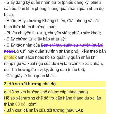
- Giấy đăng ký quân nhân dự bị (phiếu đăng ký; phiếu
cán bộ; bản khai phong, thăng quân hàm quân nhân dự
bị…);
- Huân, Huy chương Kháng chiến, Giải phóng và các
hình thức khen thưởng khác;
- Phiếu chuyển thương, chuyển viện; phiếu sức khoẻ;
- Giấy chứng tử; giấy báo tử tử sỹ;
- Giấy xác nhận của
Ban chỉ huy quân sự huyện (quận)
hoặc
Bộ Chỉ huy quân sự tỉnh (thành phố), kèm theo bản
photo
danh sách hoặc hồ sơ quản lý quân nhân khi
nhập ngũ và xuất ngũ của đơn vị làm căn cứ xác nhận,
do Thủ trưởng đơn vị ký, đóng dấu (mẫu 08);
- Các giấy tờ liên quan khác.
2. Hồ sơ xét hưởng chế độ
a. Hồ sơ xét hưởng chế độ trợ cấp hàng tháng
Hồ sơ xét hưởng chế độ trợ cấp hàng tháng được lập
thành
03 bộ
, gồm:
- Bản khai cá nhân của đối tượng (mẫu 1A);