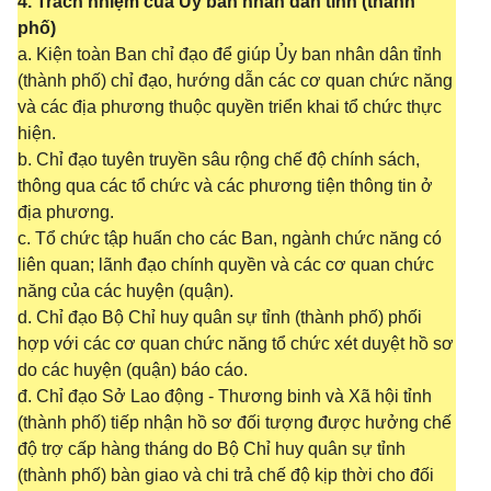
4. Trách nhiệm của Ủy ban nhân dân tỉnh (thành
phố)
a. Kiện toàn Ban chỉ đạo để giúp Ủy ban nhân dân tỉnh
(thành phố) chỉ đạo, hướng dẫn các cơ quan chức năng
và các địa phương thuộc quyền triển khai tổ chức thực
hiện.
b. Chỉ đạo tuyên truyền sâu rộng chế độ chính sách,
thông qua các tổ chức và các phương tiện thông tin ở
địa phương.
c. Tổ chức tập huấn cho các Ban, ngành chức năng có
liên quan; lãnh đạo chính quyền và các cơ quan chức
năng của các huyện (quận).
d. Chỉ đạo Bộ Chỉ huy quân sự tỉnh (thành phố) phối
hợp với các cơ quan chức năng tổ chức xét duyệt hồ sơ
do các huyện (quận) báo cáo.
đ. Chỉ đạo Sở Lao động - Thương binh và Xã hội tỉnh
(thành phố) tiếp nhận hồ sơ đối tượng được hưởng chế
độ trợ cấp hàng tháng do Bộ Chỉ huy quân sự tỉnh
(thành phố) bàn giao và chi trả chế độ kịp thời cho đối