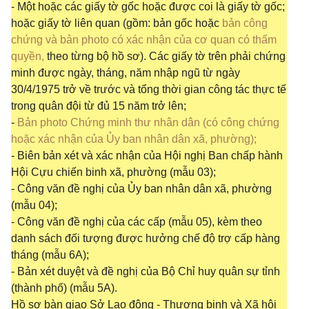
- Một hoặc các giấy tờ gốc hoặc được coi là giấy tờ gốc;
hoặc giấy tờ liên quan (gồm: bản gốc hoặc
bản công
chứng và bản photo có xác nhận của cơ quan có thẩm
quyền,
theo từng bộ hồ sơ). Các giấy tờ trên phải chứng
minh được ngày, tháng, năm nhập ngũ từ ngày
30/4/1975 trở về trước và tổng thời gian công tác thực tế
trong quân đội từ đủ 15 năm trở lên;
-
Bản photo Chứng minh thư nhân dân (có công chứng
hoặc xác nhận của Ủy ban nhân dân xã, phường);
- Biên bản xét và xác nhận của Hội nghị Ban chấp hành
Hội Cựu chiến binh xã, phường (mẫu 03);
- Công văn đề nghị của Ủy ban nhân dân xã, phường
(mẫu 04);
- Công văn đề nghị của các cấp (mẫu 05), kèm theo
danh sách đối tượng được hưởng chế độ trợ cấp hàng
tháng (mẫu 6A);
- Bản xét duyệt và đề nghị của Bộ Chỉ huy quân sự tỉnh
(thành phố) (mẫu 5A).
Hồ sơ bàn giao Sở Lao động - Thương binh và Xã hội