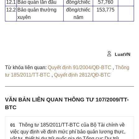
12.1
Bảo quản lần đầu
đồng/chiếc
57,760
12.2
Bảo quản thường
đồng/chiếc
153,775
xuyên
năm
LuatVN
Từ khóa liên quan:
Quyết định 91/2004/QĐ-BTC
,
Thông
tư 185/2011/TT-BTC
,
Quyết định 2812/QĐ-BTC
VĂN BẢN LIÊN QUAN THÔNG TƯ 107/2009/TT-
BTC
Thông tư 185/2011/TT-BTC của Bộ Tài chính về
01
việc quy định về định mức phí bảo quản lương thực,
vật tư, thiết bị dự trữ quốc gia do Tổng cục Dự trữ