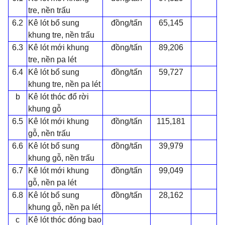
tre, nền trấu
6.2
Kê lót bổ sung
đồng/tấn
65,145
khung tre, nền trấu
6.3
Kê lót mới khung
đồng/tấn
89,206
tre, nền pa lét
6.4
Kê lót bổ sung
đồng/tấn
59,727
khung tre, nền pa lét
b
Kê lót thóc đổ rời
khung gỗ
6.5
Kê lót mới khung
đồng/tấn
115,181
gỗ, nền trấu
6.6
Kê lót bổ sung
đồng/tấn
39,979
khung gỗ, nền trấu
6.7
Kê lót mới khung
đồng/tấn
99,049
gỗ, nền pa lét
6.8
Kê lót bổ sung
đồng/tấn
28,162
khung gỗ, nền pa lét
c
Kê lót thóc đóng bao