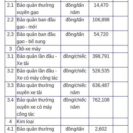
2.1
Bảo quản thường
đồng/tấn
14,470
xuyên gạo
năm
2.2
Bảo quản ban đầu
đồng/tấn
106,898
gạo - mới
2.3
Bảo quản ban đầu
đồng/tấn
54,720
gạo - bổ sung
3
Ôtô-xe máy
3.1
Bảo quản lần đầu
-
đồng/chiếc
398,791
Xe tải
3.2
Bảo quản lần đầu
-
đồng/chiếc
526,535
Xe có máy công tác
3.3
Bảo quản thường
đồng/chiếc
636,487
xuyên xe tải
năm
3.4
Bảo quản thường
đồng/chiếc
762,108
xuyên xe có máy
năm
công tác
4
Kim loại
4.1
Bảo quản thường
đồng/tấn
2,602