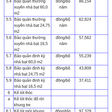
5.4
Bảo quản thường
đồng/bộ
86,154
xuyên nhà bạt 60,0
năm
m2
5.5
Bảo quản thường
đồng/bộ
62,824
xuyên nhà bạt 24,75
năm
m2
5.6
Bảo quản thường
đồng/bộ
57,562
xuyên nhà bạt 16,5
năm
m2
5.7
Bảo quản định kỳ
đồng/bộ
55,239
nhà bạt 60,0 m2
5.8
Bảo quản định kỳ
đồng/bộ
43,808
nhà bạt 24,75 m2
5.9
Bảo quản định kỳ
đồng/bộ
37,411
nhà bạt 16,5 m2
6
Kê lót thóc
a
Kê lót thóc đổ rời
khung tre
6.1
Kê lót mới khung
đồng/tấn
97,329