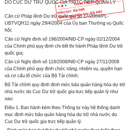
DO CỤC DỰ TRỮ QUỐC GIA TRỰC TIẾP QUẢN LÝ
Hiệu lực: Đã biết
Tình trạng hiệu lực: Đã biết
Căn cứ Pháp lệnh Dự trữ quốc gia số 17/2004/PL-
UBTVQH11 ngày 29/4/2004 của Ủy ban Thường vụ Quốc
hội;
Căn cứ Nghị định số 196/2004/NĐ-CP ngày 02/12/2004
của Chính phủ quy định chi tiết thi hành Pháp lệnh Dự trữ
quốc gia;
Căn cứ Nghị định số 118/2008/NĐ-CP ngày 27/11/2008
của Chính phủ quy định chức năng, nhiệm vụ, quyền hạn
và cơ cấu tổ chức của Bộ Tài chính;
Bộ Tài chính quy định định mức bảo quản hàng hóa dự trữ
nhà nước do Cục Dự trữ quốc gia trực tiếp quản lý như
sau:
Điều 1.
Ban hành kèm theo Thông tư này hệ thống danh
mục định mức bảo quản hàng hóa dự trữ nhà nước do
Cục Dự trữ quốc gia trực tiếp quản lý.