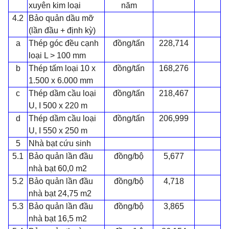
xuyên kim loại
năm
4.2
Bảo quản dầu mỡ
(lần đầu + định kỳ)
a
Thép góc đều cạnh
đồng/tấn
228,714
loại L > 100 mm
b
Thép tấm loại 10 x
đồng/tấn
168,276
1.500 x 6.000 mm
c
Thép dầm cầu loại
đồng/tấn
218,467
U, I 500 x 220 m
d
Thép dầm cầu loại
đồng/tấn
206,999
U, I 550 x 250 m
5
Nhà bạt cứu sinh
5.1
Bảo quản lần đầu
đồng/bộ
5,677
nhà bạt 60,0 m2
5.2
Bảo quản lần đầu
đồng/bộ
4,718
nhà bạt 24,75 m2
5.3
Bảo quản lần đầu
đồng/bộ
3,865
nhà bạt 16,5 m2