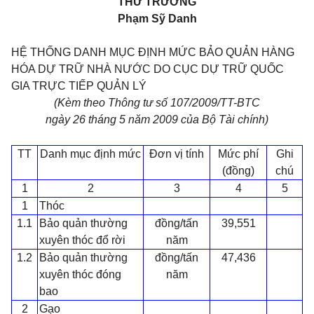
THỨ TRƯỞNG
Phạm Sỹ Danh
HỆ THỐNG DANH MỤC ĐỊNH MỨC BẢO QUẢN HÀNG
HÓA DỰ TRỮ NHÀ NƯỚC DO CỤC DỰ TRỮ QUỐC
GIA TRỰC TIẾP QUẢN LÝ
(Kèm theo Thông tư số 107/2009/TT-BTC
ngày 26 tháng 5 năm 2009 của Bộ Tài chính)
TT
Danh mục định mức
Đơn vị tính
Mức phí
Ghi
(đồng)
chú
1
2
3
4
5
1
Thóc
1.1
Bảo quản thường
đồng/tấn
39,551
xuyên thóc đổ rời
năm
1.2
Bảo quản thường
đồng/tấn
47,436
xuyên thóc đóng
năm
bao
2
Gạo