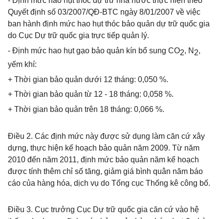
- Định mức hao hụt thóc dự trữ nhà nước thực hiện theo
Quyết định số 03/2007/QĐ-BTC ngày 8/01/2007 về việc
ban hành định mức hao hụt thóc bảo quản dự trữ quốc gia
do Cục Dự trữ quốc gia trực tiếp quản lý.
- Định mức hao hụt gạo bảo quản kín bổ sung CO
, N
,
2
2
yếm khí:
+ Thời gian bảo quản dưới 12 tháng:
0,050 %.
+ Thời gian bảo quản từ 12 - 18 tháng:
0,058 %.
+ Thời gian bảo quản trên 18 tháng:
0,066 %.
Điều 2.
Các định mức này được sử dụng làm căn cứ xây
dựng, thực hiện kế hoạch bảo quản năm 2009. Từ năm
2010 đến năm 2011, định mức bảo quản năm kế hoạch
được tính thêm chỉ số tăng, giảm giá bình quân năm báo
cáo của hàng hóa, dịch vụ do Tổng cục Thống kê công bố.
Điều 3.
Cục trưởng Cục Dự trữ quốc gia căn cứ vào hệ