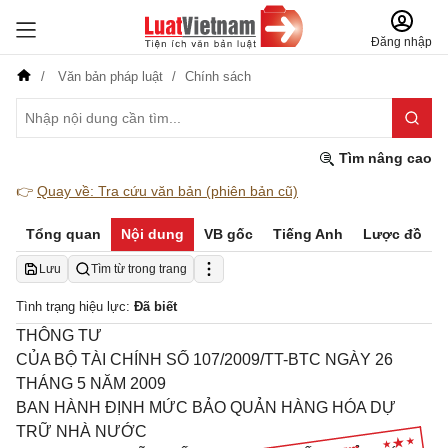
Đăng nhập
Văn bản pháp luật
Chính sách
Tìm nâng cao
👉
Quay về: Tra cứu văn bản (phiên bản cũ)
Tổng quan
Nội dung
VB gốc
Tiếng Anh
Lược đồ
Lưu
Tìm từ trong trang
Tình trạng hiệu lực:
Đã biết
THÔNG TƯ
CỦA BỘ TÀI CHÍNH SỐ 107/2009/TT-BTC NGÀY 26
THÁNG 5 NĂM 2009
BAN HÀNH ĐỊNH MỨC BẢO QUẢN HÀNG HÓA DỰ
TRỮ NHÀ NƯỚC