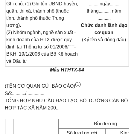
Ghi chú: (1) Ghi tên UBND huyện,
........ ngày........
quận, thị xã, thành phố (thuộc
tháng.......... năm
tỉnh, thành phố thuộc Trung
...........
ương).
Chức danh lãnh đạo
(2) Nhóm ngành, nghề sản xuất -
cơ quan
kinh doanh của HTX được quy
(Ký tên và đóng dấu)
định tại Thông tư số 01/2006/TT-
BKH, 19/1/2006 của Bộ Kế hoạch
và Đầu tư
Mẫu HTHTX-04
(1)
(TÊN CƠ QUAN GỬI BÁO CÁO)
Số:.........../...............
TỔNG HỢP NHU CẦU ĐÀO TẠO, BỒI DƯỠNG CÁN BỘ
HỢP TÁC XÃ NĂM 200...
Bồi dưỡng
Số lượt người
Kinh p