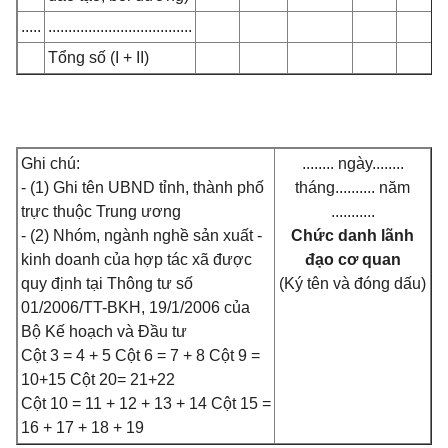
.....
....................................
Tổng số (I + II)
Ghi chú:
........ ngày........
- (1) Ghi tên UBND tỉnh, thành phố
tháng.......... năm
trực thuộc Trung ương
...........
- (2) Nhóm, ngành nghề sản xuất -
Chức danh lãnh
kinh doanh của hợp tác xã được
đạo cơ quan
quy định tại Thông tư số
(Ký tên và đóng dấu)
01/2006/TT-BKH, 19/1/2006 của
Bộ Kế hoạch và Đầu tư
Cột 3 = 4 + 5 Cột 6 = 7 + 8 Cột 9 =
10+15 Cột 20= 21+22
Cột 10 = 11 + 12 + 13 + 14 Cột 15 =
16 + 17 + 18 + 19