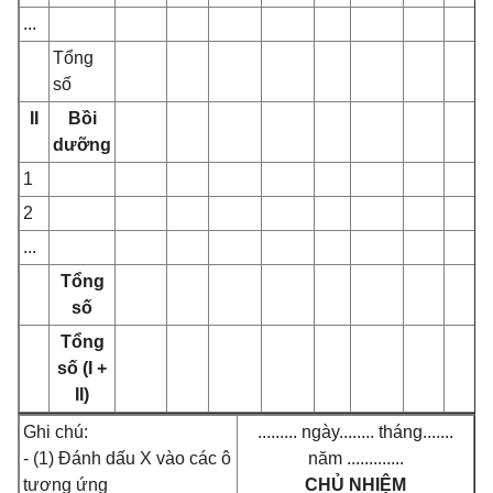
...
Tổng
số
II
Bồi
dưỡng
1
2
...
Tổng
số
Tổng
số (I +
II)
Ghi chú:
......... ngày........ tháng.......
- (1) Đánh dấu X vào các ô
năm .............
tương ứng
CHỦ NHIỆM