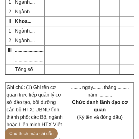
1
Ngành....
2
Ngành....
II
Khoa...
1
Ngành....
2
Ngành....
III
.......................
.......................
Tổng số
Ghi chú: (1) Ghi tên cơ
........ ngày........ tháng..........
quan trực tiếp quản lý cơ
năm ...........
sở đào tạo, bồi dưỡng
Chức danh lãnh đạo cơ
cán bộ HTX: UBND tỉnh,
quan
thành phố; các Bộ, ngành
(Ký tên và đóng dấu)
hoặc Liên minh HTX Việt
Nam.
Chú thích màu chỉ dẫn