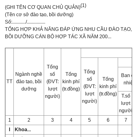
(1)
(GHI TÊN CƠ QUAN CHỦ QUẢN)
(Tên cơ sở đào tạo, bồi dưỡng)
Số:.........../...............
TỔNG HỢP KHẢ NĂNG ĐÁP ỨNG NHU CẦU ĐÀO TẠO,
BỒI DƯỠNG CÁN BỘ HỢP TÁC XÃ NĂM 200...
Tổng
Tổng
Ngành nghề
số
Tổng
Ban ch
số
Tổng
TT
đào tạo, bồi
(ĐVT:
kinh phí
nhiệm
(ĐVT:
kinh phí
dưỡng
lượt
(tr.đồng)
lượt
(tr.đồng)
T.số
người)
người)
lượt
người
1
2
3
4
5
6
7
I
Khoa...