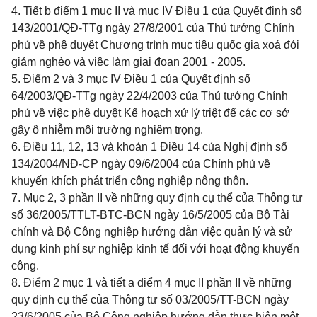
4. Tiết b điểm 1 mục II và mục IV Điều 1 của Quyết định số
143/2001/QĐ-TTg ngày 27/8/2001 của Thủ tướng Chính
phủ về phê duyệt Chương trình mục tiêu quốc gia xoá đói
giảm nghèo và việc làm giai đoạn 2001 - 2005.
5. Điểm 2 và 3 mục IV Điều 1 của Quyết định số
64/2003/QĐ-TTg ngày 22/4/2003 của Thủ tướng Chính
phủ về việc phê duyệt Kế hoạch xử lý triệt để các cơ sở
gây ô nhiễm môi trường nghiêm trọng.
6. Điều 11, 12, 13 và khoản 1 Điều 14 của Nghị định số
134/2004/NĐ-CP ngày 09/6/2004 của Chính phủ về
khuyến khích phát triển công nghiệp nông thôn.
7. Mục 2, 3 phần II về những quy định cụ thể của Thông tư
số 36/2005/TTLT-BTC-BCN ngày 16/5/2005 của Bộ Tài
chính và Bộ Công nghiệp hướng dẫn việc quản lý và sử
dụng kinh phí sự nghiệp kinh tế đối với hoạt động khuyến
công.
8. Điểm 2 mục 1 và tiết a điểm 4 mục II phần II về những
quy định cụ thể của Thông tư số 03/2005/TT-BCN ngày
23/6/2005 của Bộ Công nghiệp hướng dẫn thực hiện một