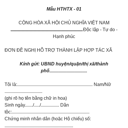
Mẫu HTHTX - 01
CỘNG HÒA XÃ HỘI CHỦ NGHĨA VIỆT NAM
Độc lập - Tự do -
Hạnh phúc
ĐƠN ĐỀ NGHỊ HỖ TRỢ THÀNH LẬP HỢP TÁC XÃ
Kính gửi: UBND huyện/quận/thị xã/thành
phố.................................
Tôi là:.................................................................. Nam/Nữ
.................................
(ghi rõ họ tên bằng chữ in hoa)
Sinh ngày......./...../................ Dân
tộc:....................................................................
Chứng minh nhân dân (hoặc Hộ chiếu) số:
............................................................