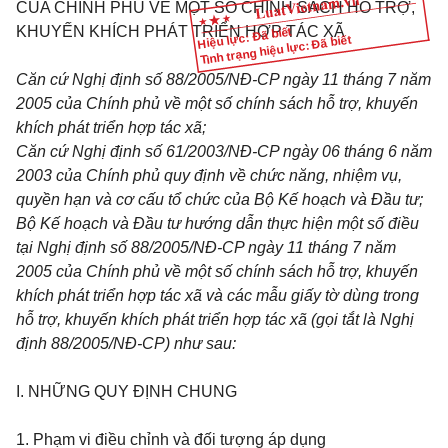
CỦA CHÍNH PHỦ VỀ MỘT SỐ CHÍNH SÁCH HỖ TRỢ,
KHUYẾN KHÍCH PHÁT TRIỂN HỢP TÁC XÃ
Hiệu lực: Đã biết
Tình trạng hiệu lực: Đã biết
Căn cứ Nghị định số 88/2005/NĐ-CP ngày 11 tháng 7 năm
2005 của Chính phủ về một số chính sách hỗ trợ, khuyến
khích phát triển hợp tác xã;
Căn cứ Nghị định số 61/2003/NĐ-CP ngày 06 tháng 6 năm
2003 của Chính phủ quy định về chức năng, nhiệm vụ,
quyền hạn và cơ cấu tổ chức của Bộ Kế hoạch và Đầu tư;
Bộ Kế hoạch và Đầu tư hướng dẫn thực hiện một số điều
tại Nghị định số 88/2005/NĐ-CP ngày 11 tháng 7 năm
2005 của Chính phủ về một số chính sách hỗ trợ, khuyến
khích phát triển hợp tác xã và các mẫu giấy tờ dùng trong
hỗ trợ, khuyến khích phát triển hợp tác xã (gọi tắt là Nghị
định 88/2005/NĐ-CP) như sau:
I. NHỮNG QUY ĐỊNH CHUNG
1. Phạm vi điều chỉnh và đối tượng áp dụng