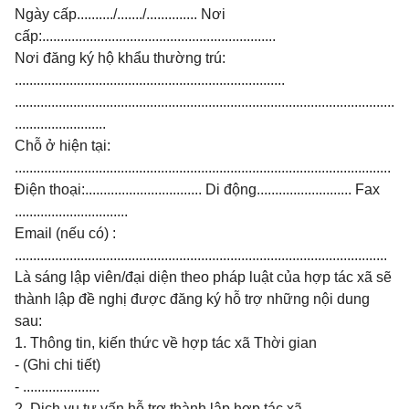
Ngày cấp........../......./.............. Nơi
cấp:................................................................
Nơi đăng ký hộ khẩu thường trú:
..........................................................................
........................................................................................................
.........................
Chỗ ở hiện tại:
.......................................................................................................
Điện thoại:................................ Di động.......................... Fax
...............................
Email (nếu có) :
......................................................................................................
Là sáng lập viên/đại diện theo pháp luật của hợp tác xã sẽ
thành lập đề nghị được đăng ký hỗ trợ những nội dung
sau:
1. Thông tin, kiến thức về hợp tác xã Thời gian
- (Ghi chi tiết)
- .....................
2. Dịch vụ tư vấn hỗ trợ thành lập hợp tác xã