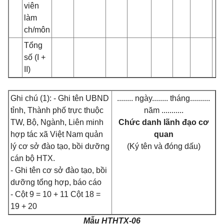
viên
làm
ch/môn
Tổng
số (I +
II)
Ghi chú (1): - Ghi tên UBND
........ ngày........ tháng..........
tỉnh, Thành phố trực thuộc
năm ...........
TW, Bộ, Ngành, Liên minh
Chức danh lãnh đạo cơ
hợp tác xã Việt Nam quản
quan
lý cơ sở đào tạo, bồi dưỡng
(Ký tên và đóng dấu)
cán bộ HTX.
- Ghi tên cơ sở đào tạo, bồi
dưỡng tổng hợp, báo cáo
- Cột 9 = 10 + 11 Cột 18 =
19 + 20
Mẫu HTHTX-06