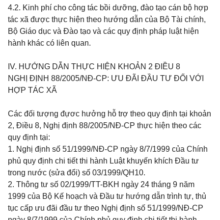
4.2. Kinh phí cho công tác bồi dưỡng, đào tạo cán bộ hợp
tác xã được thực hiện theo hướng dẫn của Bộ Tài chính,
Bộ Giáo dục và Đào tạo và các quy định pháp luật hiện
hành khác có liên quan.
IV. HƯỚNG DẪN THỰC HIỆN KHOẢN 2 ĐIỀU 8
NGHỊ ĐỊNH 88/2005/NĐ-CP: ƯU ĐÃI ĐẦU TƯ ĐỐI VỚI
HỢP TÁC XÃ
Các đối tượng đựơc hưởng hỗ trợ theo quy định tại khoản
2, Điều 8, Nghị định 88/2005/NĐ-CP thực hiện theo các
quy định tại:
1. Nghị định số 51/1999/NĐ-CP ngày 8/7/1999 của Chính
phủ quy định chi tiết thi hành Luật khuyến khích Đầu tư
trong nước (sửa đổi) số 03/1999/QH10.
2. Thông tư số 02/1999/TT-BKH ngày 24 tháng 9 năm
1999 của Bộ Kế hoạch và Đầu tư hướng dẫn trình tự, thủ
tục cấp ưu đãi đầu tư theo Nghị định số 51/1999/NĐ-CP
ngày 8/7/1999 của Chính phủ quy định chi tiết thi hành