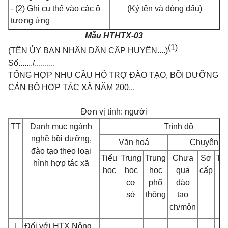
- (2) Ghi cụ thể vào các ô
(Ký tên và đóng dấu)
tương ứng
Mẫu HTHTX-03
(1)
(TÊN ỦY BAN NHÂN DÂN CẤP HUYỆN....)
Số......./..........
TỔNG HỢP NHU CẦU HỖ TRỢ ĐÀO TẠO, BỒI DƯỠNG
CÁN BỘ HỢP TÁC XÃ NĂM 200...
Đơn vị tính: người
TT
Danh mục ngành
Trình độ
nghề bồi dưỡng,
Văn hoá
Chuyên m
đào tạo theo loại
Tiểu
Trung
Trung
Chưa
Sơ
Tr
hình hợp tác xã
học
học
học
qua
cấp
c
cơ
phổ
đào
sở
thông
tạo
ch/môn
I
Đối với HTX Nông