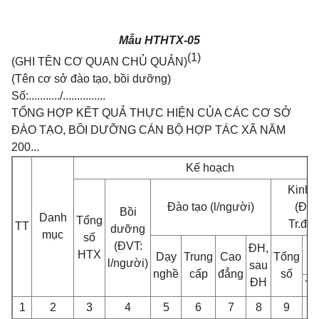
Mẫu HTHTX-05
(1)
(GHI TÊN CƠ QUAN CHỦ QUẢN)
(Tên cơ sở đào tạo, bồi dưỡng)
Số:.........../...............
TỔNG HỢP KẾT QUẢ THỰC HIỆN CỦA CÁC CƠ SỞ
ĐÀO TẠO, BỒI DƯỠNG CÁN BỘ HỢP TÁC XÃ NĂM
200...
Kế hoạch
Kinh 
Đào tạo (l/người)
(ĐVT
Bồi
Danh
Tổng
Tr.đồn
TT
dưỡng
mục
số
(ĐVT:
T
ĐH,
HTX
Dạy
Trung
Cao
Tổng
l/người)
sau
nghề
cấp
đẳng
số
ĐH
T
1
2
3
4
5
6
7
8
9
1