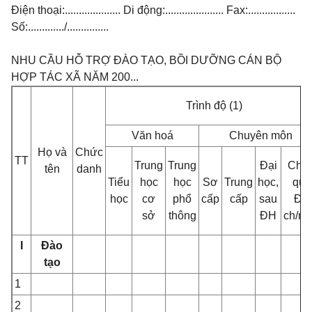
Điện thoại:.................... Di động:..................... Fax:.................
Số:............./...............
NHU CẦU HỖ TRỢ ĐÀO TẠO, BỒI DƯỠNG CÁN BỘ
HỢP TÁC XÃ NĂM 200...
Trình độ (1)
Văn hoá
Chuyên môn
Họ và
Chức
TT
Trung
Trung
Đại
Chư
tên
danh
Tiểu
học
học
Sơ
Trung
học,
qua
học
cơ
phổ
cấp
cấp
sau
ĐT
sở
thông
ĐH
ch/m
I
Đào
tạo
1
2