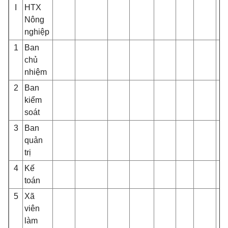
I
HTX
Nông
nghiệp
1
Ban
chủ
nhiệm
2
Ban
kiểm
soát
3
Ban
quản
trị
4
Kế
toán
5
Xã
viên
làm