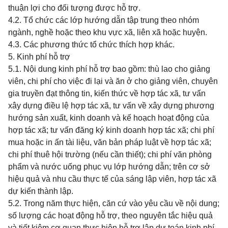
thuận lợi cho đối tượng được hỗ trợ.
4.2. Tổ chức các lớp hướng dẫn tập trung theo nhóm
ngành, nghề hoặc theo khu vực xã, liên xã hoặc huyện.
4.3. Các phương thức tổ chức thích hợp khác.
5. Kinh phí hỗ trợ
5.1. Nội dung kinh phí hỗ trợ bao gồm: thù lao cho giảng
viên, chi phí cho việc đi lại và ăn ở cho giảng viên, chuyên
gia truyền đạt thông tin, kiến thức về hợp tác xã, tư vấn
xây dựng điều lệ hợp tác xã, tư vấn về xây dựng phương
hướng sản xuất, kinh doanh và kế hoạch hoạt động của
hợp tác xã; tư vấn đăng ký kinh doanh hợp tác xã; chi phí
mua hoặc in ấn tài liệu, văn bản pháp luật về hợp tác xã;
chi phí thuê hội trường (nếu cần thiết); chi phí văn phòng
phẩm và nước uống phục vụ lớp hướng dẫn; trên cơ sở
hiệu quả và nhu cầu thực tế của sáng lập viên, hợp tác xã
dự kiến thành lập.
5.2. Trong năm thực hiện, căn cứ vào yêu cầu về nội dung;
số lượng các hoạt động hỗ trợ, theo nguyên tắc hiệu quả
và tiết kiệm cơ quan thực hiện hỗ trợ lập dự toán kinh phí