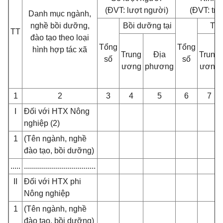
(ĐVT: lượt người)
(ĐVT: tr.đ
Danh mục ngành,
nghề bồi dưỡng,
Bồi dưỡng tại
Tro
TT
đào tạo theo loại
Tổng
Tổng
hình hợp tác xã
Trung
Địa
Trung
số
số
ương
phương
ương
1
2
3
4
5
6
7
I
Đối với HTX Nông
nghiệp (2)
1
(Tên ngành, nghề
đào tạo, bồi dưỡng)
.....
....................................
II
Đối với HTX phi
Nông nghiệp
1
(Tên ngành, nghề
đào tạo, bồi dưỡng)