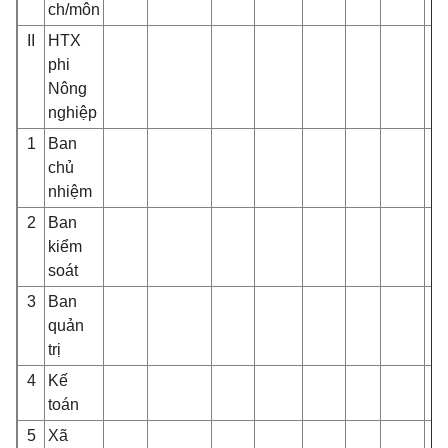
ch/môn
II
HTX
phi
Nông
nghiệp
1
Ban
chủ
nhiệm
2
Ban
kiểm
soát
3
Ban
quản
trị
4
Kế
toán
5
Xã