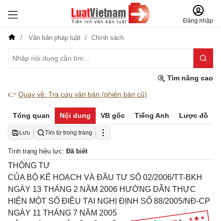
Đăng nhập
Văn bản pháp luật
Chính sách
Tìm nâng cao
👉
Quay về: Tra cứu văn bản (phiên bản cũ)
Tổng quan
Nội dung
VB gốc
Tiếng Anh
Lược đồ
Lưu
Tìm từ trong trang
Tình trạng hiệu lực:
Đã biết
THÔNG TƯ
CỦA BỘ KẾ HOẠCH VÀ ĐẦU TƯ SỐ 02/2006/TT-BKH
NGÀY 13 THÁNG 2 NĂM 2006 HƯỚNG DẪN THỰC
HIỆN MỘT SỐ ĐIỀU TẠI NGHỊ ĐỊNH SỐ 88/2005/NĐ-CP
NGÀY 11 THÁNG 7 NĂM 2005