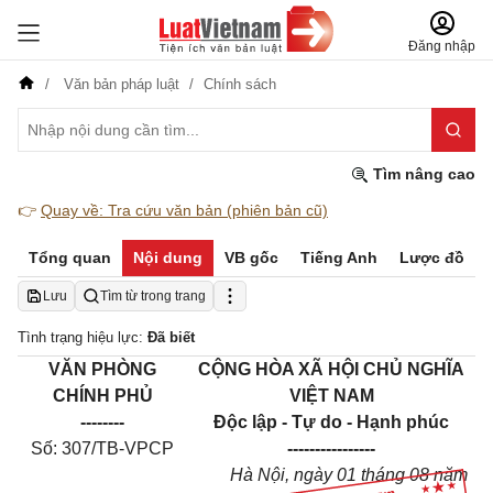
Đăng nhập
Văn bản pháp luật
Chính sách
Tìm nâng cao
👉
Quay về: Tra cứu văn bản (phiên bản cũ)
Tổng quan
Nội dung
VB gốc
Tiếng Anh
Lược đồ
Lưu
Tìm từ trong trang
Tình trạng hiệu lực:
Đã biết
VĂN PHÒNG
CỘNG HÒA XÃ HỘI CHỦ NGHĨA
CHÍNH PHỦ
VIỆT NAM
--------
Độc lập - Tự do - Hạnh phúc
Số: 307/TB-VPCP
----------------
Hà Nội, ngày 01 tháng 08 năm