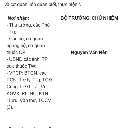
và cơ quan liên quan biết, thực hiện./.
Nơi nhận:
BỘ TRƯỞNG, CHỦ NHIỆM
- Thủ tướng, các Phó
TTg;
- Các bộ, cơ quan
ngang bộ, cơ quan
thuộc CP;
Nguyễn Văn Nên
- UBND các tỉnh, TP
trực thuộc TW;
- VPCP: BTCN, các
PCN, Trợ lý TTg, TGĐ
Cổng TTĐT, các Vụ:
KGVX, PL, NC, KTN;
- Lưu: Văn thư, TCCV
(3).