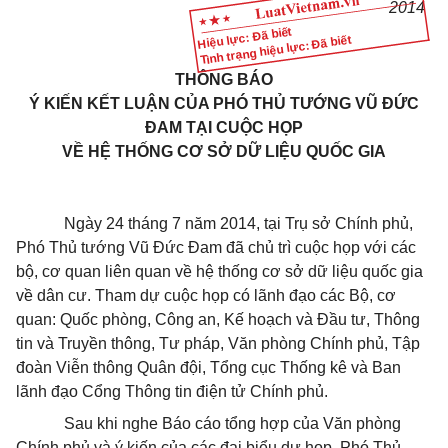
2014
Hiệu lực: Đã biết
Tình trạng hiệu lực: Đã biết
THÔNG BÁO
Ý KIẾN KẾT LUẬN CỦA PHÓ THỦ TƯỚNG VŨ ĐỨC
ĐAM TẠI CUỘC HỌP
VỀ HỆ THỐNG CƠ SỞ DỮ LIỆU QUỐC GIA
Ngày 24 tháng 7 năm 2014, tại Trụ sở Chính phủ,
Phó Thủ t
ướ
ng Vũ Đức Đam đã chủ trì cuộc họp với các
bộ, cơ quan liên quan về hệ thống
cơ sở
dữ liệu quốc gia
về dân cư. Tham dự cuộc họp có lãnh đạo các Bộ, cơ
quan: Quốc phòng, Công an, Kế hoạch và Đầu tư, Thông
tin và Truyền thông, Tư pháp, Văn phòng Chính phủ, Tập
đoàn Viễn thông Quân đội, Tổng cục Thống kê và Ban
lãnh đạo Cổng Thông tin điện tử Chính phủ.
Sau khi nghe Báo cáo
tổng
hợp của Văn phòng
Chính phủ và ý kiến của các đại biểu dự họp, Phó Thủ