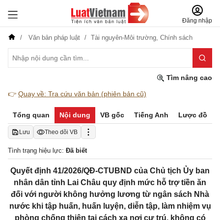
Đăng nhập
Văn bản pháp luật
Tài nguyên-Môi trường,
Chính sách
Tìm nâng cao
👉
Quay về: Tra cứu văn bản (phiên bản cũ)
Tổng quan
Nội dung
VB gốc
Tiếng Anh
Lược đồ
Lưu
Theo dõi VB
Tình trạng hiệu lực:
Đã biết
Quyết định 41/2026/QĐ-CTUBND của Chủ tịch Ủy ban
nhân dân tỉnh Lai Châu quy định mức hỗ trợ tiền ăn
đối với người không hưởng lương từ ngân sách Nhà
nước khi tập huấn, huấn luyện, diễn tập, làm nhiệm vụ
phòng chống thiên tai cách xa nơi cư trú, không có